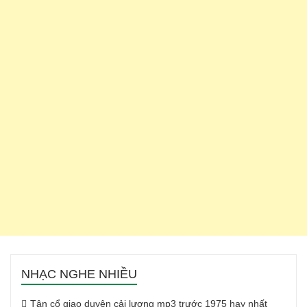
NHẠC NGHE NHIỀU
Tân cổ giao duyên cải lương mp3 trước 1975 hay nhất