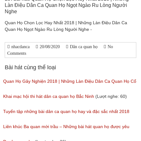
Làn Điệu Dân Ca Quan Họ Ngọt Ngào Ru Lòng Người
Nghe
Quan Họ Chọn Lọc Hay Nhất 2018 | Những Làn Điệu Dân Ca
Quan Họ Ngọt Ngào Ru Lòng Người Nghe -
nhacdanca
20/08/2020
Dân ca quan họ
No
Comments
Bài hát cùng thể loại
Quan Họ Gây Nghiện 2018 | Những Làn Điệu Dân Ca Quan Họ Cổ
Bắc Ninh Hay Ngây Ngất
Khai mạc hội thi hát dân ca quan họ Bắc Ninh
(Lượt nghe: 60)
(Lượt nghe: 84)
Tuyển tập những bài dân ca quan họ hay và đặc sắc nhất 2018
(Lượt nghe: 59)
Liên khúc Ba quan mời trầu – Những bài hát quan họ được yêu