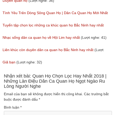
thích nhất hiện nay
Duyên quan họ
(Lượt nghe: 36)
(Lượt nghe: 173)
Tình Yêu Trên Dòng Sông Quan Họ | Dân Ca Quan Họ Mới Nhất
2018
Tuyển tập chọn lọc những ca khúc quan họ Bắc Ninh hay nhất
(Lượt nghe: 31)
(Lượt nghe: 214)
Nhạc sống dân ca quan họ về Hội Lim hay nhất
(Lượt nghe: 41)
Liên khúc còn duyên dân ca quan họ Bắc Ninh hay nhất
(Lượt
nghe: 108)
Giã bạn
(Lượt nghe: 32)
Nhận xét bài: Quan Họ Chọn Lọc Hay Nhất 2018 |
Những Làn Điệu Dân Ca Quan Họ Ngọt Ngào Ru
Lòng Người Nghe
Email của bạn sẽ không được hiển thị công khai.
Các trường bắt
buộc được đánh dấu
*
Bình luận
*