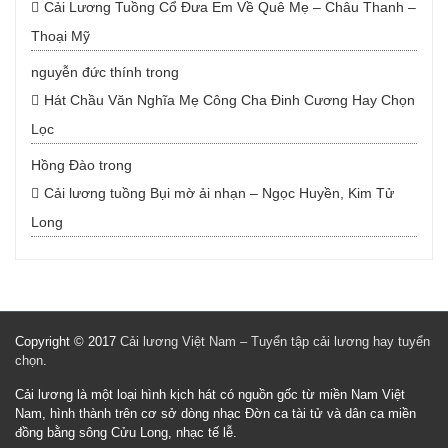
Cải Lương Tuồng Cổ Đưa Em Về Quê Mẹ – Châu Thanh –
Thoại Mỹ
nguyễn đức thính
trong
Hát Chầu Văn Nghĩa Mẹ Công Cha Đinh Cương Hay Chọn
Lọc
Hồng Đào
trong
Cải lương tuồng Bụi mờ ải nhạn – Ngọc Huyền, Kim Tử
Long
Copyright © 2017
Cải lương Việt Nam – Tuyển tập cải lương hay tuyển
chọn
.
Cải lương là một loại hình kịch hát có nguồn gốc từ miền Nam Việt
Nam, hình thành trên cơ sở dòng nhạc Đờn ca tài tử và dân ca miền
đồng bằng sông Cửu Long, nhạc tế lễ.