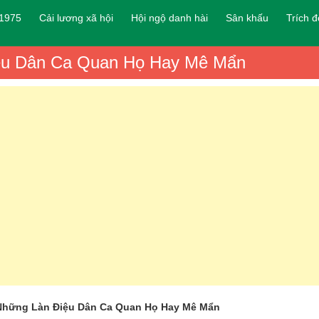
 1975
Cải lương xã hội
Hội ngộ danh hài
Sân khấu
Trích 
iệu Dân Ca Quan Họ Hay Mê Mẩn
 Những Làn Điệu Dân Ca Quan Họ Hay Mê Mẩn