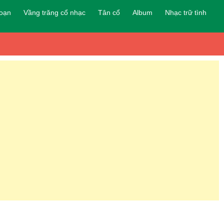
đoạn
Vầng trăng cổ nhạc
Tân cổ
Album
Nhạc trữ tình