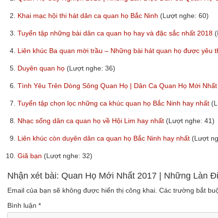
2.
Khai mạc hội thi hát dân ca quan họ Bắc Ninh
(Lượt nghe: 60)
3.
Tuyển tập những bài dân ca quan họ hay và đặc sắc nhất 2018
(
4.
Liên khúc Ba quan mời trầu – Những bài hát quan họ được yêu t
5.
Duyên quan họ
(Lượt nghe: 36)
6.
Tình Yêu Trên Dòng Sông Quan Họ | Dân Ca Quan Họ Mới Nhấ
7.
Tuyển tập chọn lọc những ca khúc quan họ Bắc Ninh hay nhất
(L
8.
Nhạc sống dân ca quan họ về Hội Lim hay nhất
(Lượt nghe: 41)
9.
Liên khúc còn duyên dân ca quan họ Bắc Ninh hay nhất
(Lượt ng
10.
Giã bạn
(Lượt nghe: 32)
Nhận xét bài: Quan Họ Mới Nhất 2017 | Những Làn
Email của bạn sẽ không được hiển thị công khai.
Các trường bắt b
Bình luận
*