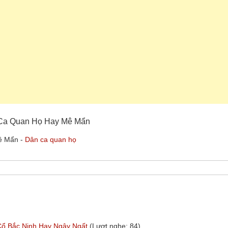
n Ca Quan Họ Hay Mê Mẩn
ê Mẩn -
Dân ca quan họ
Cổ Bắc Ninh Hay Ngây Ngất
(Lượt nghe: 84)