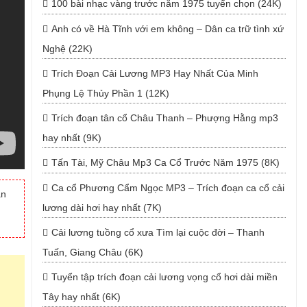
100 bài nhạc vàng trước năm 1975 tuyển chọn (24K)
Anh có về Hà Tĩnh với em không – Dân ca trữ tình xứ
Nghệ (22K)
Trích Đoạn Cải Lương MP3 Hay Nhất Của Minh
Phụng Lệ Thủy Phần 1 (12K)
Trích đoạn tân cổ Châu Thanh – Phượng Hằng mp3
hay nhất (9K)
Tấn Tài, Mỹ Châu Mp3 Ca Cổ Trước Năm 1975 (8K)
Ca cổ Phương Cẩm Ngọc MP3 – Trích đoạn ca cổ cải
ân
lương dài hơi hay nhất (7K)
Cải lương tuồng cổ xưa Tìm lại cuộc đời – Thanh
Tuấn, Giang Châu (6K)
Tuyển tập trích đoạn cải lương vọng cổ hơi dài miền
Tây hay nhất (6K)