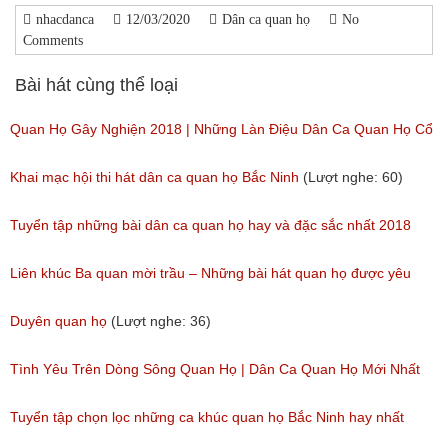
nhacdanca
12/03/2020
Dân ca quan họ
No
Comments
Bài hát cùng thể loại
Quan Họ Gây Nghiện 2018 | Những Làn Điệu Dân Ca Quan Họ Cổ
Bắc Ninh Hay Ngây Ngất
Khai mạc hội thi hát dân ca quan họ Bắc Ninh
(Lượt nghe: 60)
(Lượt nghe: 84)
Tuyển tập những bài dân ca quan họ hay và đặc sắc nhất 2018
(Lượt nghe: 59)
Liên khúc Ba quan mời trầu – Những bài hát quan họ được yêu
thích nhất hiện nay
Duyên quan họ
(Lượt nghe: 36)
(Lượt nghe: 173)
Tình Yêu Trên Dòng Sông Quan Họ | Dân Ca Quan Họ Mới Nhất
2018
Tuyển tập chọn lọc những ca khúc quan họ Bắc Ninh hay nhất