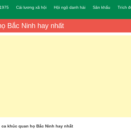
 1975
Cải lương xã hội
Hội ngộ danh hài
Sân khấu
Trích 
họ Bắc Ninh hay nhất
 ca khúc quan họ Bắc Ninh hay nhất