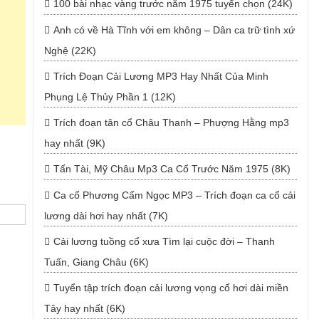
100 bài nhạc vàng trước năm 1975 tuyển chọn (24K)
Anh có về Hà Tĩnh với em không – Dân ca trữ tình xứ
Nghệ (22K)
Trích Đoạn Cải Lương MP3 Hay Nhất Của Minh
Phụng Lệ Thủy Phần 1 (12K)
Trích đoạn tân cổ Châu Thanh – Phượng Hằng mp3
hay nhất (9K)
Tấn Tài, Mỹ Châu Mp3 Ca Cổ Trước Năm 1975 (8K)
Ca cổ Phương Cẩm Ngọc MP3 – Trích đoạn ca cổ cải
lương dài hơi hay nhất (7K)
Cải lương tuồng cổ xưa Tìm lại cuộc đời – Thanh
Tuấn, Giang Châu (6K)
Tuyển tập trích đoạn cải lương vọng cổ hơi dài miền
Tây hay nhất (6K)