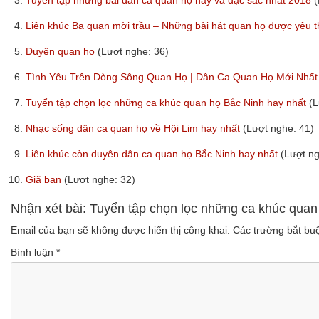
3.
Tuyển tập những bài dân ca quan họ hay và đặc sắc nhất 2018
(
4.
Liên khúc Ba quan mời trầu – Những bài hát quan họ được yêu t
5.
Duyên quan họ
(Lượt nghe: 36)
6.
Tình Yêu Trên Dòng Sông Quan Họ | Dân Ca Quan Họ Mới Nhấ
7.
Tuyển tập chọn lọc những ca khúc quan họ Bắc Ninh hay nhất
(L
8.
Nhạc sống dân ca quan họ về Hội Lim hay nhất
(Lượt nghe: 41)
9.
Liên khúc còn duyên dân ca quan họ Bắc Ninh hay nhất
(Lượt ng
10.
Giã bạn
(Lượt nghe: 32)
Nhận xét bài: Tuyển tập chọn lọc những ca khúc quan
Email của bạn sẽ không được hiển thị công khai.
Các trường bắt b
Bình luận
*