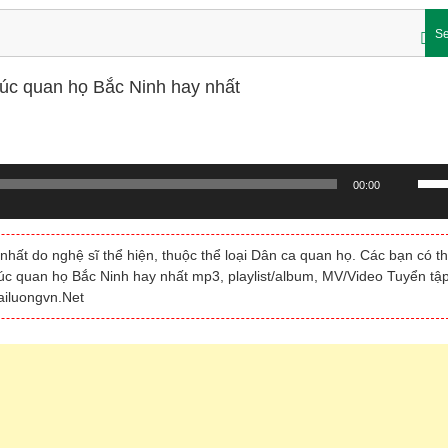
Se
húc quan họ Bắc Ninh hay nhất
Sử
00:00
dụn
các
phí
hất do nghệ sĩ thể hiện, thuộc thể loại Dân ca quan họ. Các bạn có t
mũi
húc quan họ Bắc Ninh hay nhất mp3, playlist/album, MV/Video Tuyển tậ
tên
ailuongvn.Net
Lên/
để
tăng
hoặc
giảm
âm
lượn