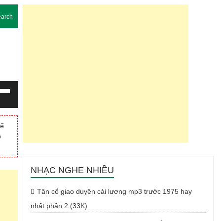
arch
g
m
hể
p
Xuống
NHẠC NGHE NHIỀU
Tân cổ giao duyên cải lương mp3 trước 1975 hay
nhất phần 2 (33K)
g.