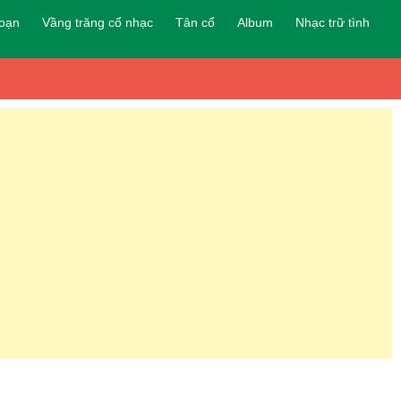
đoạn
Vầng trăng cổ nhạc
Tân cổ
Album
Nhạc trữ tình