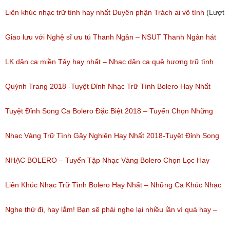
(Lượt nghe: 277)
Liên khúc nhạc trữ tình hay nhất Duyên phận Trách ai vô tình
(Lượt
nghe: 193)
Giao lưu với Nghệ sĩ ưu tú Thanh Ngân – NSUT Thanh Ngân hát
Bolero
LK dân ca miền Tây hay nhất – Nhạc dân ca quê hương trữ tình
(Lượt nghe: 80)
miền tây hay nhất
Quỳnh Trang 2018 -Tuyệt Đỉnh Nhạc Trữ Tình Bolero Hay Nhất
(Lượt nghe: 184)
Của Quỳnh Trang 2018
Tuyệt Đỉnh Song Ca Bolero Đặc Biệt 2018 – Tuyển Chọn Những
(Lượt nghe: 155)
Bài Hát Song Ca Nhạc Vàng Bolero Hay Nhất
Nhạc Vàng Trữ Tình Gây Nghiện Hay Nhất 2018-Tuyệt Đỉnh Song
(Lượt nghe: 218)
Ca Thiên Quang Quỳnh Trang Ngọt Ngào
NHẠC BOLERO – Tuyển Tập Nhạc Vàng Bolero Chọn Lọc Hay
(Lượt nghe: 219)
Nhất / Tuyệt Đỉnh Bolero
Liên Khúc Nhạc Trữ Tình Bolero Hay Nhất – Những Ca Khúc Nhạc
(Lượt nghe: 99)
Vàng Trữ Tình Hay Nhất 2018
Nghe thử đi, hay lắm! Bạn sẽ phải nghe lại nhiều lần vì quá hay –