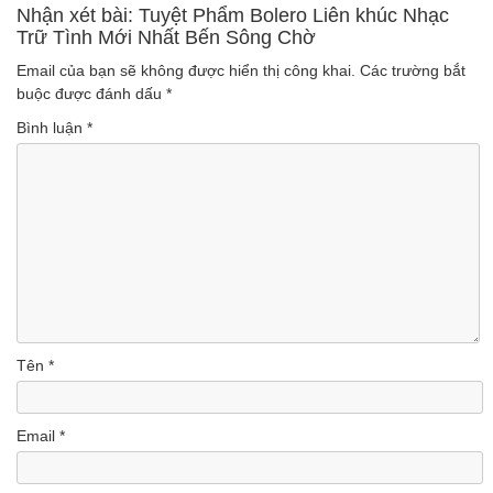
(Lượt nghe: 75)
Nhạc miền Tây đặc sắc
Nhận xét bài: Tuyệt Phẩm Bolero Liên khúc Nhạc
Trữ Tình Mới Nhất Bến Sông Chờ
(Lượt nghe: 46)
Email của bạn sẽ không được hiển thị công khai.
Các trường bắt
buộc được đánh dấu
*
Bình luận
*
Tên
*
Email
*