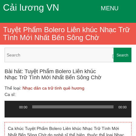
Cải lương VN
MENU
Tuyệt Phẩm Bolero Liên khúc Nhạc Trữ
Tình Mới Nhất Bến Sông Chờ
Search
Bài hát: Tuyệt Phẩm Bolero Liên khúc
Nhạc Trữ Tình Mới Nhất Bến Sông Chờ
Thể loại:
Nhạc dân ca trữ tình quê hương
Ca sĩ:
00:00
00:00
Trình
chơi
Audio
Ca khúc Tuyệt Phẩm Bolero Liên khúc Nhạc Trữ Tình Mới
Nhất Bến Sông Chờ do nghệ sĩ thể hiện, thuộc thể loại Nhạc