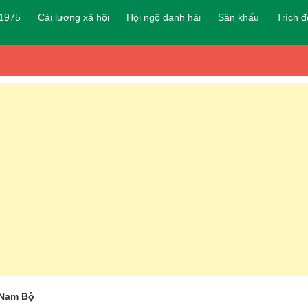
 1975
Cải lương xã hội
Hội ngộ danh hài
Sân khấu
Trích 
ý Nam Bộ