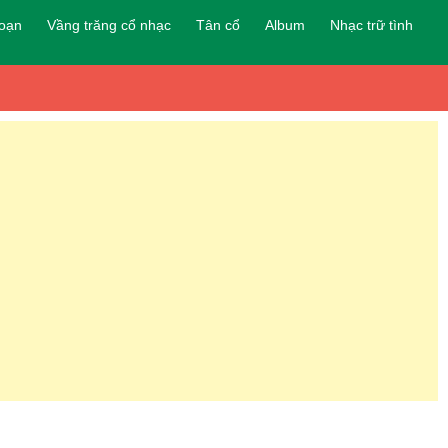
đoạn
Vầng trăng cổ nhạc
Tân cổ
Album
Nhạc trữ tình