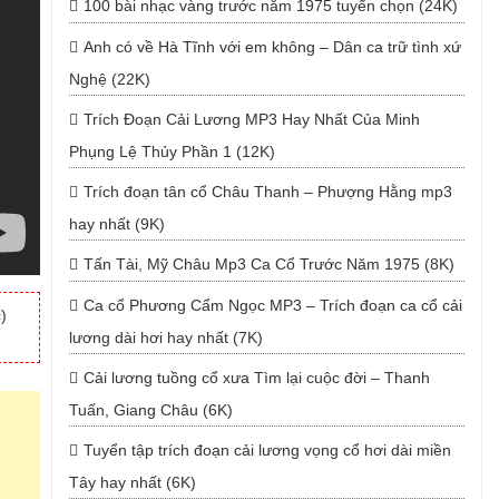
100 bài nhạc vàng trước năm 1975 tuyển chọn (24K)
Anh có về Hà Tĩnh với em không – Dân ca trữ tình xứ
Nghệ (22K)
Trích Đoạn Cải Lương MP3 Hay Nhất Của Minh
Phụng Lệ Thủy Phần 1 (12K)
Trích đoạn tân cổ Châu Thanh – Phượng Hằng mp3
hay nhất (9K)
Tấn Tài, Mỹ Châu Mp3 Ca Cổ Trước Năm 1975 (8K)
Ca cổ Phương Cẩm Ngọc MP3 – Trích đoạn ca cổ cải
)
lương dài hơi hay nhất (7K)
Cải lương tuồng cổ xưa Tìm lại cuộc đời – Thanh
Tuấn, Giang Châu (6K)
Tuyển tập trích đoạn cải lương vọng cổ hơi dài miền
Tây hay nhất (6K)