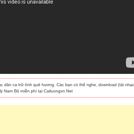
ạc dân ca trữ tình quê hương. Các bạn có thể nghe, download (tải nhạc
 lý Nam Bộ miễn phí tại Cailuongvn.Net