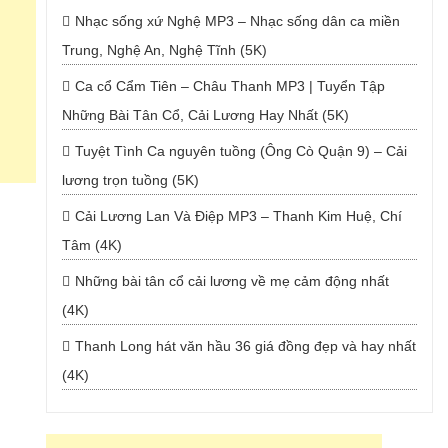
Nhạc sống xứ Nghệ MP3 – Nhạc sống dân ca miền
Trung, Nghệ An, Nghệ Tĩnh (5K)
Ca cổ Cẩm Tiên – Châu Thanh MP3 | Tuyển Tập
Những Bài Tân Cổ, Cải Lương Hay Nhất (5K)
Tuyệt Tình Ca nguyên tuồng (Ông Cò Quận 9) – Cải
lương trọn tuồng (5K)
Cải Lương Lan Và Điệp MP3 – Thanh Kim Huệ, Chí
Tâm (4K)
Những bài tân cổ cải lương về mẹ cảm động nhất
(4K)
Thanh Long hát văn hầu 36 giá đồng đẹp và hay nhất
(4K)