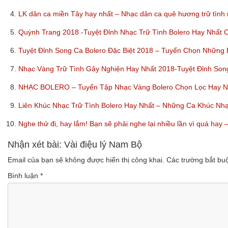
4.
LK dân ca miền Tây hay nhất – Nhạc dân ca quê hương trữ tình
5.
Quỳnh Trang 2018 -Tuyệt Đỉnh Nhạc Trữ Tình Bolero Hay Nhất
6.
Tuyệt Đỉnh Song Ca Bolero Đặc Biệt 2018 – Tuyển Chọn Những
7.
Nhạc Vàng Trữ Tình Gây Nghiện Hay Nhất 2018-Tuyệt Đỉnh So
8.
NHẠC BOLERO – Tuyển Tập Nhạc Vàng Bolero Chọn Lọc Hay Nhấ
9.
Liên Khúc Nhạc Trữ Tình Bolero Hay Nhất – Những Ca Khúc Nh
10.
Nghe thử đi, hay lắm! Bạn sẽ phải nghe lại nhiều lần vì quá ha
Nhận xét bài: Vài điệu lý Nam Bộ
Email của bạn sẽ không được hiển thị công khai.
Các trường bắt b
Bình luận
*