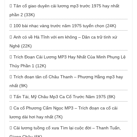
Tân cổ giao duyên cải lương mp3 trước 1975 hay nhất
phần 2 (33K)
100 bài nhạc vàng trước năm 1975 tuyển chọn (24K)
Anh có về Hà Tĩnh với em không – Dân ca trữ tình xứ
Nghệ (22K)
Trích Đoạn Cải Lương MP3 Hay Nhất Của Minh Phụng Lệ
Thủy Phần 1 (12K)
Trích đoạn tân cổ Châu Thanh – Phượng Hằng mp3 hay
nhất (9K)
Tấn Tài, Mỹ Châu Mp3 Ca Cổ Trước Năm 1975 (8K)
Ca cổ Phương Cẩm Ngọc MP3 – Trích đoạn ca cổ cải
lương dài hơi hay nhất (7K)
Cải lương tuồng cổ xưa Tìm lại cuộc đời – Thanh Tuấn,
Giang Châu (6K)