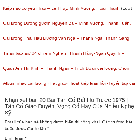
(Lượt nghe: 1,251)
Kiếp nào có yêu nhau – Lệ Thủy, Minh Vương, Hoài Thanh
(Lượt
nghe: 1,059)
Cải lương Đường gươm Nguyên Bá – Minh Vương, Thanh Tuấn,
Thanh Kim Huệ, Chí Tâm, Thanh Sang
Cải lương Thái Hậu Dương Vân Nga – Thanh Nga, Thanh Sang
(Lượt nghe: 1,226)
nguyên tuồng
Tri ân báo ân/ 04 chị em Nghệ sĩ Thanh Hằng-Ngân Quỳnh –
(Lượt nghe: 864)
Thanh Ngọc – NSƯT Thanh Ngân
Quan Âm Thị Kính – Thanh Ngân – Trích Đoạn cải lương: Chơn
(Lượt nghe: 527)
Tâm 6
Album nhạc cải lương Phật giáo-Thoát kiếp luân hồi -Tuyển tập cải
(Lượt nghe: 622)
lương NSUT Thanh Ngân hay nhất
Nhận xét bài: 20 Bài Tân Cổ Bất Hủ Trước 1975 |
Tân Cổ Giao Duyên, Vọng Cổ Hay Của Nhiều Nghệ
Sỹ
(Lượt nghe: 606)
Email của bạn sẽ không được hiển thị công khai.
Các trường bắt
buộc được đánh dấu
*
Bình luận
*