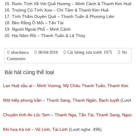
15. Rước Tình Về Với Quê Hương – Minh Cảnh & Thanh Kim Huệ
16. Trường Cũ Tình Xưa – Chí Tâm & Thanh Kim Huệ
17. Tình Thắm Duyên Quê – Thanh Tuấn & Phượng Liên
18. Bên Rằng Ô Môi – Tấn Tài
19. Người Ngoài Phố – Minh Cảnh
20. Hai Năm Rồi – Thanh Tuấn & Lệ Thủy
nhacdanca
06/04/2018
Cải lương xưa trước 1975
No
Comments
Bài hát cùng thể loại
Lan Huệ sầu ai – Minh Vương, Mỹ Châu Thanh Tuấn, Thanh Kim
Huệ
Một kiếp phong trần – Thanh Sang, Thanh Ngân, Bạch tuyết
(Lượt
(Lượt nghe: 2,626)
nghe: 924)
Chuyện tình An Lộc Sơn – Thanh Nga, Tấn Tài, Thanh Sang, Ngọc
Giàu
Khi hoa trà nở – Vũ Linh, Tài Linh
(Lượt nghe: 496)