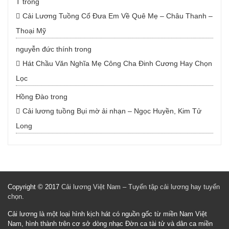
T
trong
Cải Lương Tuồng Cổ Đưa Em Về Quê Mẹ – Châu Thanh –
Thoại Mỹ
nguyễn đức thính
trong
Hát Chầu Văn Nghĩa Mẹ Công Cha Đinh Cương Hay Chọn
Lọc
Hồng Đào
trong
Cải lương tuồng Bụi mờ ải nhạn – Ngọc Huyền, Kim Tử
Long
Copyright © 2017
Cải lương Việt Nam – Tuyển tập cải lương hay tuyển
chọn
.
Cải lương là một loại hình kịch hát có nguồn gốc từ miền Nam Việt
Nam, hình thành trên cơ sở dòng nhạc Đờn ca tài tử và dân ca miền