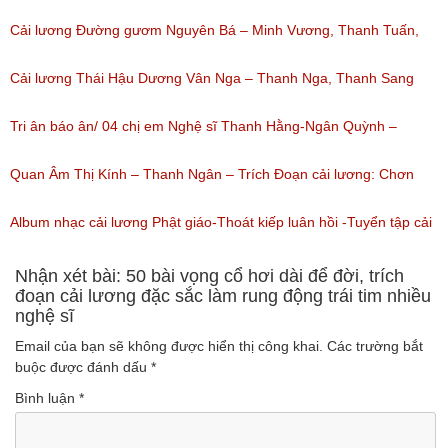
nghe: 1,059)
Cải lương Đường gươm Nguyên Bá – Minh Vương, Thanh Tuấn,
Thanh Kim Huệ, Chí Tâm, Thanh Sang
Cải lương Thái Hậu Dương Vân Nga – Thanh Nga, Thanh Sang
(Lượt nghe: 1,226)
nguyên tuồng
Tri ân báo ân/ 04 chị em Nghệ sĩ Thanh Hằng-Ngân Quỳnh –
(Lượt nghe: 864)
Thanh Ngọc – NSƯT Thanh Ngân
Quan Âm Thị Kính – Thanh Ngân – Trích Đoạn cải lương: Chơn
(Lượt nghe: 527)
Tâm 6
Album nhạc cải lương Phật giáo-Thoát kiếp luân hồi -Tuyển tập cải
(Lượt nghe: 622)
lương NSUT Thanh Ngân hay nhất
Nhận xét bài: 50 bài vọng cổ hơi dài để đời, trích
đoạn cải lương đặc sắc làm rung động trái tim nhiều
nghệ sĩ
(Lượt nghe: 606)
Email của bạn sẽ không được hiển thị công khai.
Các trường bắt
buộc được đánh dấu
*
Bình luận
*