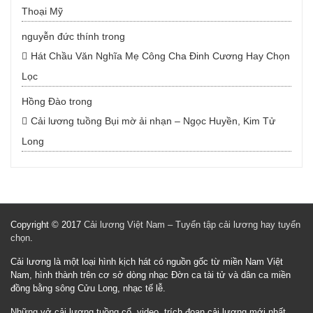
Thoại Mỹ
nguyễn đức thính
trong
Hát Chầu Văn Nghĩa Mẹ Công Cha Đinh Cương Hay Chọn
Lọc
Hồng Đào
trong
Cải lương tuồng Bụi mờ ải nhạn – Ngọc Huyền, Kim Tử
Long
Copyright © 2017
Cải lương Việt Nam – Tuyển tập cải lương hay tuyển
chọn
.
Cải lương là một loại hình kịch hát có nguồn gốc từ miền Nam Việt
Nam, hình thành trên cơ sở dòng nhạc Đờn ca tài tử và dân ca miền
đồng bằng sông Cửu Long, nhạc tế lễ.
Những vở cải lương tuồng cổ, video, trích đoạn cải lương mới nhất