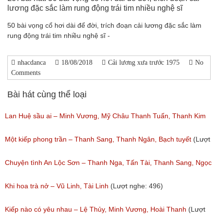
lương đặc sắc làm rung động trái tim nhiều nghệ sĩ
50 bài vọng cổ hơi dài để đời, trích đoạn cải lương đặc sắc làm
rung động trái tim nhiều nghệ sĩ -
nhacdanca
18/08/2018
Cải lương xưa trước 1975
No
Comments
Bài hát cùng thể loại
Lan Huệ sầu ai – Minh Vương, Mỹ Châu Thanh Tuấn, Thanh Kim
Huệ
Một kiếp phong trần – Thanh Sang, Thanh Ngân, Bạch tuyết
(Lượt
(Lượt nghe: 2,624)
nghe: 924)
Chuyện tình An Lộc Sơn – Thanh Nga, Tấn Tài, Thanh Sang, Ngọc
Giàu
Khi hoa trà nở – Vũ Linh, Tài Linh
(Lượt nghe: 496)
(Lượt nghe: 1,251)
Kiếp nào có yêu nhau – Lệ Thủy, Minh Vương, Hoài Thanh
(Lượt