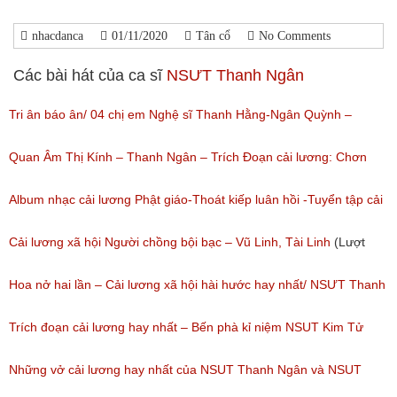
nhacdanca
01/11/2020
Tân cổ
No Comments
Các bài hát của ca sĩ
NSƯT Thanh Ngân
Tri ân báo ân/ 04 chị em Nghệ sĩ Thanh Hằng-Ngân Quỳnh –
Thanh Ngọc – NSƯT Thanh Ngân
Quan Âm Thị Kính – Thanh Ngân – Trích Đoạn cải lương: Chơn
(Lượt nghe: 527)
Tâm 6
Album nhạc cải lương Phật giáo-Thoát kiếp luân hồi -Tuyển tập cải
(Lượt nghe: 622)
lương NSUT Thanh Ngân hay nhất
Cải lương xã hội Người chồng bội bạc – Vũ Linh, Tài Linh
(Lượt
(Lượt nghe: 606)
nghe: 473)
Hoa nở hai lần – Cải lương xã hội hài hước hay nhất/ NSƯT Thanh
Ngân, NSƯT Vũ Linh
Trích đoạn cải lương hay nhất – Bến phà kỉ niệm NSUT Kim Tử
(Lượt nghe: 191)
Long, NSUT Thanh Ngân/ Chương trình Hội Ngộ Danh Hài tập 08(
Những vở cải lương hay nhất của NSUT Thanh Ngân và NSUT