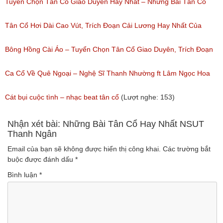
(Lượt nghe: 471)
Tuyển Tập Tân Cổ Cải Lương Đặc Sắc
Tuyển Chọn Tân Cổ Giao Duyên Hay Nhất – Những Bài Tân Cổ
(Lượt nghe: 319)
Cải Lương Hay Nhất
Tân Cổ Hơi Dài Cao Vút, Trích Đoạn Cải Lương Hay Nhất Của
(Lượt nghe: 214)
Nhiều Nghệ Sĩ Hơi Dài Nghe Nhiều Nhất
Bông Hồng Cài Áo – Tuyển Chọn Tân Cổ Giao Duyên, Trích Đoạn
(Lượt nghe: 208)
Cải Lương Hay Dễ Nghe Mà Cũng Dễ Ngủ
Ca Cổ Về Quê Ngoại – Nghệ Sĩ Thanh Nhường ft Lâm Ngọc Hoa
(Lượt nghe: 234)
(Lượt nghe: 994)
Cát bụi cuộc tình – nhạc beat tân cổ
(Lượt nghe: 153)
Nhận xét bài: Những Bài Tân Cổ Hay Nhất NSUT
Thanh Ngân
Email của bạn sẽ không được hiển thị công khai.
Các trường bắt
buộc được đánh dấu
*
Bình luận
*