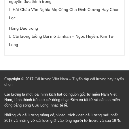
nguyễn đức thính
trong
Hát Chầu Văn Nghĩa Mẹ Công Cha Đinh Cương Hay Chọn
Lọc
Hồng Đào
trong
Cải lương tuồng Bụi mờ ải nhạn – Ngọc Huyền, Kim Tử
Long
Copyright © 2017
Cải lương Việt Nam – Tuyển tập cải lương hay tuyển
chọn
.
Cải lương là một loại hình kịch hát có nguồn gốc từ miền Nam Việt
Nam, hình thành trên cơ sở dòng nhạc Đờn ca tài tử và dân ca miền
đồng bằng sông Cửu Long, nhạc tế lễ.
Những vở cải lương tuồng cổ, video, trích đoạn cải lương mới nhất
2017 và những vở cải lương đi vào lòng người từ trước và sau 1975.