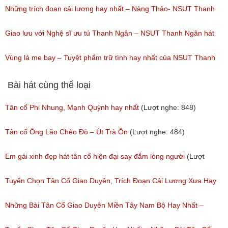
ngày 18/02/2017)
Trọng Phúc
Những trích đoạn cải lương hay nhất – Nàng Thảo- NSUT Thanh
(Lượt nghe: 94)
(Lượt nghe: 217)
Ngân
Giao lưu với Nghệ sĩ ưu tú Thanh Ngân – NSUT Thanh Ngân hát
(Lượt nghe: 149)
Bolero
Vùng lá me bay – Tuyệt phẩm trữ tình hay nhất của NSUT Thanh
(Lượt nghe: 80)
Ngân,Thanh Hằng,Ngân Quỳnh
Bài hát cùng thể loại
(Lượt nghe: 111)
Tân cổ Phi Nhung, Mạnh Quỳnh hay nhất
(Lượt nghe: 848)
Tân cổ Ông Lão Chèo Đò – Út Trà Ôn
(Lượt nghe: 484)
Em gái xinh đẹp hát tân cổ hiện đại say đắm lòng người
(Lượt
nghe: 276)
Tuyển Chọn Tân Cổ Giao Duyên, Trích Đoạn Cải Lương Xưa Hay
Nhất Được Nghe Nhiều Nhất Trước 1975
Những Bài Tân Cổ Giao Duyên Miền Tây Nam Bộ Hay Nhất –