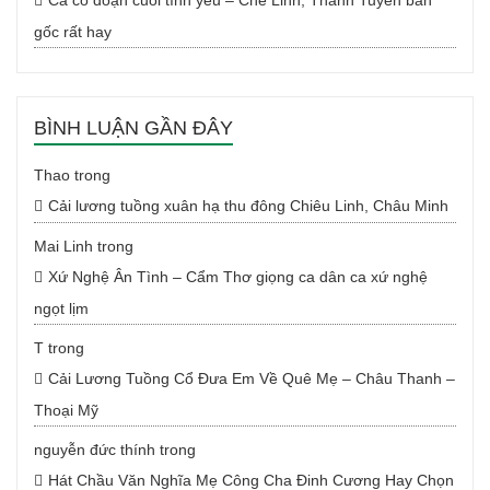
Ca cổ đoạn cuối tình yêu – Chế Linh, Thanh Tuyền bản
gốc rất hay
BÌNH LUẬN GẦN ĐÂY
Thao
trong
Cải lương tuồng xuân hạ thu đông Chiêu Linh, Châu Minh
Mai Linh
trong
Xứ Nghệ Ân Tình – Cẩm Thơ giọng ca dân ca xứ nghệ
ngọt lịm
T
trong
Cải Lương Tuồng Cổ Đưa Em Về Quê Mẹ – Châu Thanh –
Thoại Mỹ
nguyễn đức thính
trong
Hát Chầu Văn Nghĩa Mẹ Công Cha Đinh Cương Hay Chọn