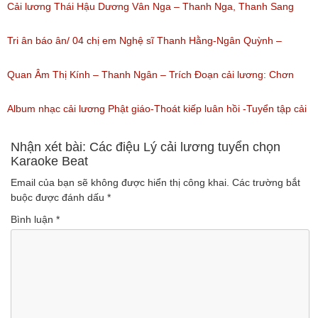
Thanh Kim Huệ, Chí Tâm, Thanh Sang
Cải lương Thái Hậu Dương Vân Nga – Thanh Nga, Thanh Sang
(Lượt nghe: 1,226)
nguyên tuồng
Tri ân báo ân/ 04 chị em Nghệ sĩ Thanh Hằng-Ngân Quỳnh –
(Lượt nghe: 865)
Thanh Ngọc – NSƯT Thanh Ngân
Quan Âm Thị Kính – Thanh Ngân – Trích Đoạn cải lương: Chơn
(Lượt nghe: 527)
Tâm 6
Album nhạc cải lương Phật giáo-Thoát kiếp luân hồi -Tuyển tập cải
(Lượt nghe: 622)
lương NSUT Thanh Ngân hay nhất
Nhận xét bài: Các điệu Lý cải lương tuyển chọn
Karaoke Beat
(Lượt nghe: 606)
Email của bạn sẽ không được hiển thị công khai.
Các trường bắt
buộc được đánh dấu
*
Bình luận
*