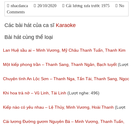
nhacdanca
20/10/2020
Cải lương xưa trước 1975
No
Comments
Các bài hát của ca sĩ
Karaoke
Bài hát cùng thể loại
Lan Huệ sầu ai – Minh Vương, Mỹ Châu Thanh Tuấn, Thanh Kim
Huệ
Một kiếp phong trần – Thanh Sang, Thanh Ngân, Bạch tuyết
(Lượt
(Lượt nghe: 2,626)
nghe: 924)
Chuyện tình An Lộc Sơn – Thanh Nga, Tấn Tài, Thanh Sang, Ngọc
Giàu
Khi hoa trà nở – Vũ Linh, Tài Linh
(Lượt nghe: 496)
(Lượt nghe: 1,251)
Kiếp nào có yêu nhau – Lệ Thủy, Minh Vương, Hoài Thanh
(Lượt
nghe: 1,059)
Cải lương Đường gươm Nguyên Bá – Minh Vương, Thanh Tuấn,