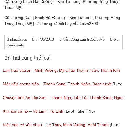
Cải lương Bạch Hải Đường – Kim Tử Long, Phương Hồng Thủy,
Thoại Mỹ -
Cải Lương Xưa | Bạch Hải Đường – Kim Tử Long, Phương Hồng
Thủy, Thoại Mỹ | cải lương xã hội hay nhất clvn2893.
nhacdanca
14/06/2018
Cải lương xưa trước 1975
No
Comments
Bài hát cùng thể loại
Lan Huệ sầu ai – Minh Vương, Mỹ Châu Thanh Tuấn, Thanh Kim
Huệ
Một kiếp phong trần – Thanh Sang, Thanh Ngân, Bạch tuyết
(Lượt
(Lượt nghe: 2,626)
nghe: 924)
Chuyện tình An Lộc Sơn – Thanh Nga, Tấn Tài, Thanh Sang, Ngọc
Giàu
Khi hoa trà nở – Vũ Linh, Tài Linh
(Lượt nghe: 496)
(Lượt nghe: 1,251)
Kiếp nào có yêu nhau – Lệ Thủy, Minh Vương, Hoài Thanh
(Lượt