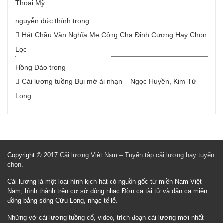
Thoại Mỹ
nguyễn đức thính
trong
Hát Chầu Văn Nghĩa Mẹ Công Cha Đinh Cương Hay Chọn
Lọc
Hồng Đào
trong
Cải lương tuồng Bụi mờ ải nhạn – Ngọc Huyền, Kim Tử
Long
Copyright © 2017
Cải lương Việt Nam – Tuyển tập cải lương hay tuyển
chọn
.
Cải lương là một loại hình kịch hát có nguồn gốc từ miền Nam Việt
Nam, hình thành trên cơ sở dòng nhạc Đờn ca tài tử và dân ca miền
đồng bằng sông Cửu Long, nhạc tế lễ.
Những vở cải lương tuồng cổ, video, trích đoạn cải lương mới nhất