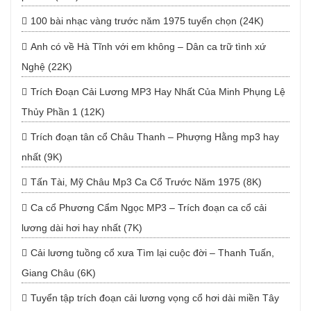
100 bài nhạc vàng trước năm 1975 tuyển chọn (24K)
Anh có về Hà Tĩnh với em không – Dân ca trữ tình xứ
Nghệ (22K)
Trích Đoạn Cải Lương MP3 Hay Nhất Của Minh Phụng Lệ
Thủy Phần 1 (12K)
Trích đoạn tân cổ Châu Thanh – Phượng Hằng mp3 hay
nhất (9K)
Tấn Tài, Mỹ Châu Mp3 Ca Cổ Trước Năm 1975 (8K)
Ca cổ Phương Cẩm Ngọc MP3 – Trích đoạn ca cổ cải
lương dài hơi hay nhất (7K)
Cải lương tuồng cổ xưa Tìm lại cuộc đời – Thanh Tuấn,
Giang Châu (6K)
Tuyển tập trích đoạn cải lương vọng cổ hơi dài miền Tây