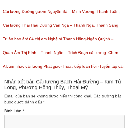
nghe: 1,059)
Cải lương Đường gươm Nguyên Bá – Minh Vương, Thanh Tuấn,
Thanh Kim Huệ, Chí Tâm, Thanh Sang
Cải lương Thái Hậu Dương Vân Nga – Thanh Nga, Thanh Sang
(Lượt nghe: 1,226)
nguyên tuồng
Tri ân báo ân/ 04 chị em Nghệ sĩ Thanh Hằng-Ngân Quỳnh –
(Lượt nghe: 864)
Thanh Ngọc – NSƯT Thanh Ngân
Quan Âm Thị Kính – Thanh Ngân – Trích Đoạn cải lương: Chơn
(Lượt nghe: 527)
Tâm 6
Album nhạc cải lương Phật giáo-Thoát kiếp luân hồi -Tuyển tập cải
(Lượt nghe: 622)
lương NSUT Thanh Ngân hay nhất
Nhận xét bài: Cải lương Bạch Hải Đường – Kim Tử
Long, Phương Hồng Thủy, Thoại Mỹ
(Lượt nghe: 606)
Email của bạn sẽ không được hiển thị công khai.
Các trường bắt
buộc được đánh dấu
*
Bình luận
*