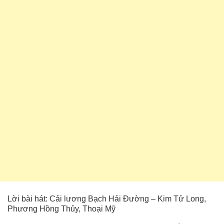
Lời bài hát: Cải lương Bạch Hải Đường – Kim Tử Long,
Phương Hồng Thủy, Thoại Mỹ