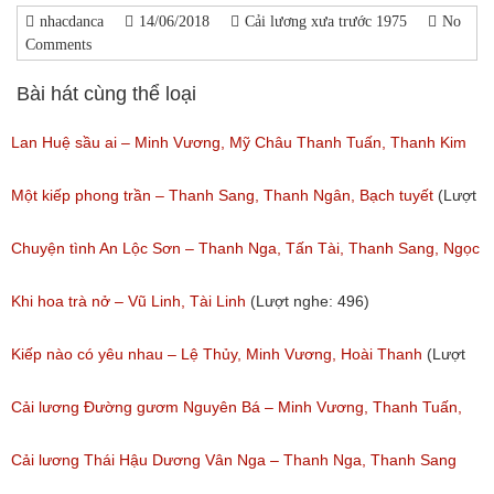
nhacdanca
14/06/2018
Cải lương xưa trước 1975
No
Comments
Bài hát cùng thể loại
Lan Huệ sầu ai – Minh Vương, Mỹ Châu Thanh Tuấn, Thanh Kim
Huệ
Một kiếp phong trần – Thanh Sang, Thanh Ngân, Bạch tuyết
(Lượt
(Lượt nghe: 2,626)
nghe: 924)
Chuyện tình An Lộc Sơn – Thanh Nga, Tấn Tài, Thanh Sang, Ngọc
Giàu
Khi hoa trà nở – Vũ Linh, Tài Linh
(Lượt nghe: 496)
(Lượt nghe: 1,251)
Kiếp nào có yêu nhau – Lệ Thủy, Minh Vương, Hoài Thanh
(Lượt
nghe: 1,059)
Cải lương Đường gươm Nguyên Bá – Minh Vương, Thanh Tuấn,
Thanh Kim Huệ, Chí Tâm, Thanh Sang
Cải lương Thái Hậu Dương Vân Nga – Thanh Nga, Thanh Sang