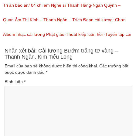
(Lượt nghe: 1,226)
nguyên tuồng
Tri ân báo ân/ 04 chị em Nghệ sĩ Thanh Hằng-Ngân Quỳnh –
(Lượt nghe: 864)
Thanh Ngọc – NSƯT Thanh Ngân
Quan Âm Thị Kính – Thanh Ngân – Trích Đoạn cải lương: Chơn
(Lượt nghe: 527)
Tâm 6
Album nhạc cải lương Phật giáo-Thoát kiếp luân hồi -Tuyển tập cải
(Lượt nghe: 622)
lương NSUT Thanh Ngân hay nhất
Nhận xét bài: Cải lương Bướm trắng tơ vàng –
Thanh Ngân, Kim Tiểu Long
(Lượt nghe: 606)
Email của bạn sẽ không được hiển thị công khai.
Các trường bắt
buộc được đánh dấu
*
Bình luận
*