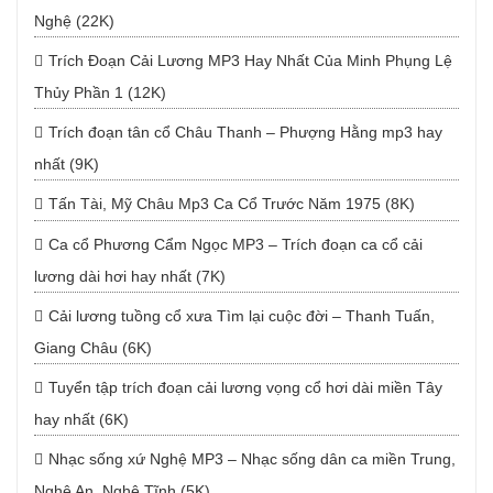
Nghệ (22K)
Trích Đoạn Cải Lương MP3 Hay Nhất Của Minh Phụng Lệ
Thủy Phần 1 (12K)
Trích đoạn tân cổ Châu Thanh – Phượng Hằng mp3 hay
nhất (9K)
Tấn Tài, Mỹ Châu Mp3 Ca Cổ Trước Năm 1975 (8K)
Ca cổ Phương Cẩm Ngọc MP3 – Trích đoạn ca cổ cải
lương dài hơi hay nhất (7K)
Cải lương tuồng cổ xưa Tìm lại cuộc đời – Thanh Tuấn,
Giang Châu (6K)
Tuyển tập trích đoạn cải lương vọng cổ hơi dài miền Tây
hay nhất (6K)
Nhạc sống xứ Nghệ MP3 – Nhạc sống dân ca miền Trung,
Nghệ An, Nghệ Tĩnh (5K)