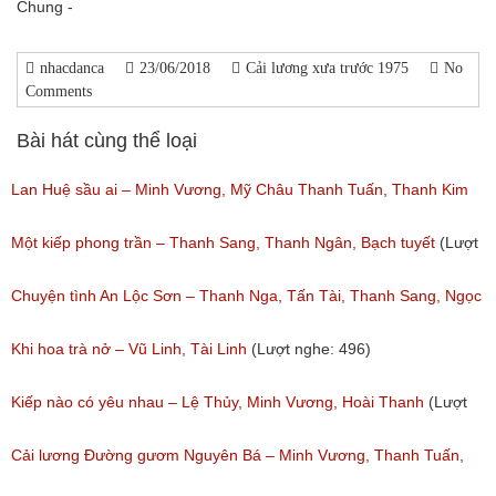
Chung -
nhacdanca
23/06/2018
Cải lương xưa trước 1975
No
Comments
Bài hát cùng thể loại
Lan Huệ sầu ai – Minh Vương, Mỹ Châu Thanh Tuấn, Thanh Kim
Huệ
Một kiếp phong trần – Thanh Sang, Thanh Ngân, Bạch tuyết
(Lượt
(Lượt nghe: 2,625)
nghe: 924)
Chuyện tình An Lộc Sơn – Thanh Nga, Tấn Tài, Thanh Sang, Ngọc
Giàu
Khi hoa trà nở – Vũ Linh, Tài Linh
(Lượt nghe: 496)
(Lượt nghe: 1,251)
Kiếp nào có yêu nhau – Lệ Thủy, Minh Vương, Hoài Thanh
(Lượt
nghe: 1,059)
Cải lương Đường gươm Nguyên Bá – Minh Vương, Thanh Tuấn,