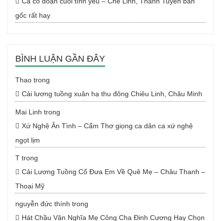
Ca cổ đoạn cuối tình yêu – Chế Linh, Thanh Tuyền bản
gốc rất hay
BÌNH LUẬN GẦN ĐÂY
Thao
trong
Cải lương tuồng xuân hạ thu đông Chiêu Linh, Châu Minh
Mai Linh
trong
Xứ Nghệ Ân Tình – Cẩm Thơ giọng ca dân ca xứ nghệ
ngọt lịm
T
trong
Cải Lương Tuồng Cổ Đưa Em Về Quê Mẹ – Châu Thanh –
Thoại Mỹ
nguyễn đức thính
trong
Hát Chầu Văn Nghĩa Mẹ Công Cha Đinh Cương Hay Chọn