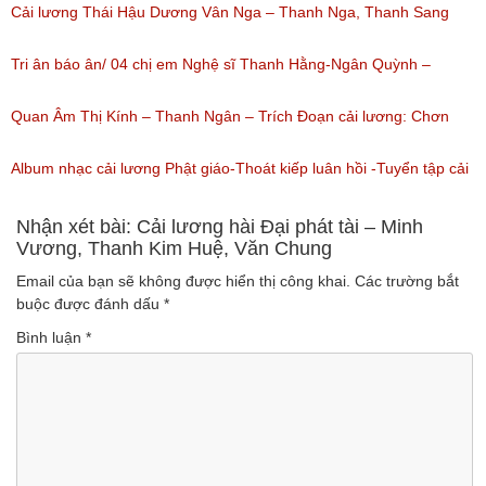
Thanh Kim Huệ, Chí Tâm, Thanh Sang
Cải lương Thái Hậu Dương Vân Nga – Thanh Nga, Thanh Sang
(Lượt nghe: 1,226)
nguyên tuồng
Tri ân báo ân/ 04 chị em Nghệ sĩ Thanh Hằng-Ngân Quỳnh –
(Lượt nghe: 864)
Thanh Ngọc – NSƯT Thanh Ngân
Quan Âm Thị Kính – Thanh Ngân – Trích Đoạn cải lương: Chơn
(Lượt nghe: 527)
Tâm 6
Album nhạc cải lương Phật giáo-Thoát kiếp luân hồi -Tuyển tập cải
(Lượt nghe: 622)
lương NSUT Thanh Ngân hay nhất
Nhận xét bài: Cải lương hài Đại phát tài – Minh
Vương, Thanh Kim Huệ, Văn Chung
(Lượt nghe: 606)
Email của bạn sẽ không được hiển thị công khai.
Các trường bắt
buộc được đánh dấu
*
Bình luận
*