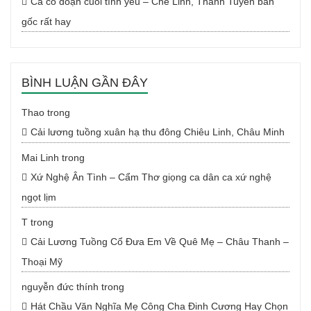
Ca cổ đoạn cuối tình yêu – Chế Linh, Thanh Tuyền bản
gốc rất hay
BÌNH LUẬN GẦN ĐÂY
Thao
trong
Cải lương tuồng xuân hạ thu đông Chiêu Linh, Châu Minh
Mai Linh
trong
Xứ Nghệ Ân Tình – Cẩm Thơ giọng ca dân ca xứ nghệ
ngọt lịm
T
trong
Cải Lương Tuồng Cổ Đưa Em Về Quê Mẹ – Châu Thanh –
Thoại Mỹ
nguyễn đức thính
trong
Hát Chầu Văn Nghĩa Mẹ Công Cha Đinh Cương Hay Chọn