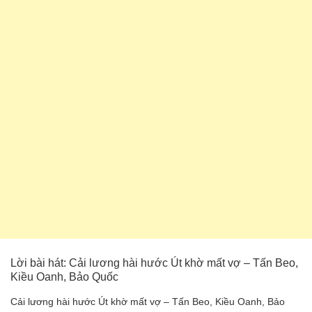
Lời bài hát: Cải lương hài hước Út khờ mất vợ – Tấn Beo,
Kiều Oanh, Bảo Quốc
Cải lương hài hước Út khờ mất vợ – Tấn Beo, Kiều Oanh, Bảo