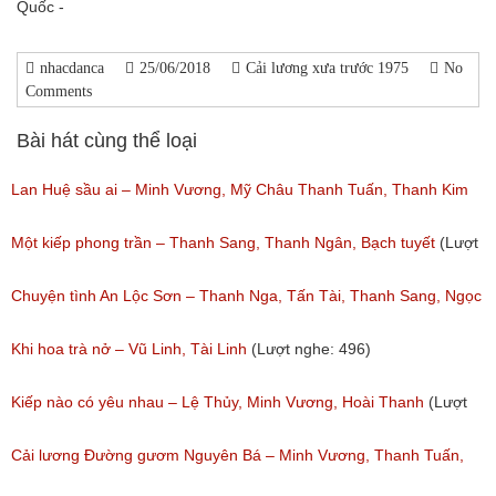
Quốc -
nhacdanca
25/06/2018
Cải lương xưa trước 1975
No
Comments
Bài hát cùng thể loại
Lan Huệ sầu ai – Minh Vương, Mỹ Châu Thanh Tuấn, Thanh Kim
Huệ
Một kiếp phong trần – Thanh Sang, Thanh Ngân, Bạch tuyết
(Lượt
(Lượt nghe: 2,626)
nghe: 924)
Chuyện tình An Lộc Sơn – Thanh Nga, Tấn Tài, Thanh Sang, Ngọc
Giàu
Khi hoa trà nở – Vũ Linh, Tài Linh
(Lượt nghe: 496)
(Lượt nghe: 1,251)
Kiếp nào có yêu nhau – Lệ Thủy, Minh Vương, Hoài Thanh
(Lượt
nghe: 1,059)
Cải lương Đường gươm Nguyên Bá – Minh Vương, Thanh Tuấn,