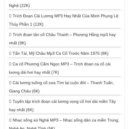
Nghệ (22K)
Trích Đoạn Cải Lương MP3 Hay Nhất Của Minh Phụng Lệ
Thủy Phần 1 (12K)
Trích đoạn tân cổ Châu Thanh – Phượng Hằng mp3 hay
nhất (9K)
Tấn Tài, Mỹ Châu Mp3 Ca Cổ Trước Năm 1975 (8K)
Ca cổ Phương Cẩm Ngọc MP3 – Trích đoạn ca cổ cải
lương dài hơi hay nhất (7K)
Cải lương tuồng cổ xưa Tìm lại cuộc đời – Thanh Tuấn,
Giang Châu (6K)
Tuyển tập trích đoạn cải lương vọng cổ hơi dài miền Tây
hay nhất (6K)
Nhạc sống xứ Nghệ MP3 – Nhạc sống dân ca miền Trung,
Nghệ An, Nghệ Tĩnh (5K)