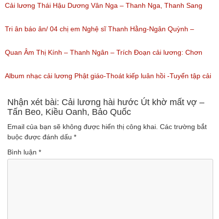
Thanh Kim Huệ, Chí Tâm, Thanh Sang
Cải lương Thái Hậu Dương Vân Nga – Thanh Nga, Thanh Sang
(Lượt nghe: 1,226)
nguyên tuồng
Tri ân báo ân/ 04 chị em Nghệ sĩ Thanh Hằng-Ngân Quỳnh –
(Lượt nghe: 864)
Thanh Ngọc – NSƯT Thanh Ngân
Quan Âm Thị Kính – Thanh Ngân – Trích Đoạn cải lương: Chơn
(Lượt nghe: 527)
Tâm 6
Album nhạc cải lương Phật giáo-Thoát kiếp luân hồi -Tuyển tập cải
(Lượt nghe: 622)
lương NSUT Thanh Ngân hay nhất
Nhận xét bài: Cải lương hài hước Út khờ mất vợ –
Tấn Beo, Kiều Oanh, Bảo Quốc
(Lượt nghe: 606)
Email của bạn sẽ không được hiển thị công khai.
Các trường bắt
buộc được đánh dấu
*
Bình luận
*