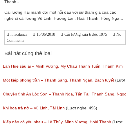
Thanh -
Cải lương Hai mảnh đời một nỗi đau với sự tham gia của các
nghệ sĩ cải lương Vũ Linh, Hương Lan, Hoài Thanh, Hồng Nga…
nhacdanca
15/06/2018
Cải lương xưa trước 1975
No
Comments
Bài hát cùng thể loại
Lan Huệ sầu ai – Minh Vương, Mỹ Châu Thanh Tuấn, Thanh Kim
Huệ
Một kiếp phong trần – Thanh Sang, Thanh Ngân, Bạch tuyết
(Lượt
(Lượt nghe: 2,626)
nghe: 924)
Chuyện tình An Lộc Sơn – Thanh Nga, Tấn Tài, Thanh Sang, Ngọc
Giàu
Khi hoa trà nở – Vũ Linh, Tài Linh
(Lượt nghe: 496)
(Lượt nghe: 1,251)
Kiếp nào có yêu nhau – Lệ Thủy, Minh Vương, Hoài Thanh
(Lượt