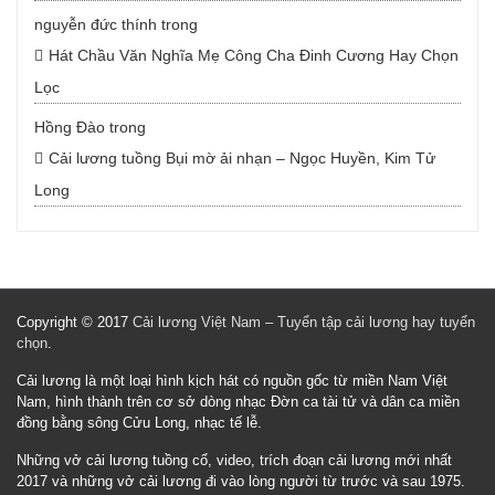
nguyễn đức thính
trong
Hát Chầu Văn Nghĩa Mẹ Công Cha Đinh Cương Hay Chọn
Lọc
Hồng Đào
trong
Cải lương tuồng Bụi mờ ải nhạn – Ngọc Huyền, Kim Tử
Long
Copyright © 2017
Cải lương Việt Nam – Tuyển tập cải lương hay tuyển
chọn
.
Cải lương là một loại hình kịch hát có nguồn gốc từ miền Nam Việt
Nam, hình thành trên cơ sở dòng nhạc Đờn ca tài tử và dân ca miền
đồng bằng sông Cửu Long, nhạc tế lễ.
Những vở cải lương tuồng cổ, video, trích đoạn cải lương mới nhất
2017 và những vở cải lương đi vào lòng người từ trước và sau 1975.