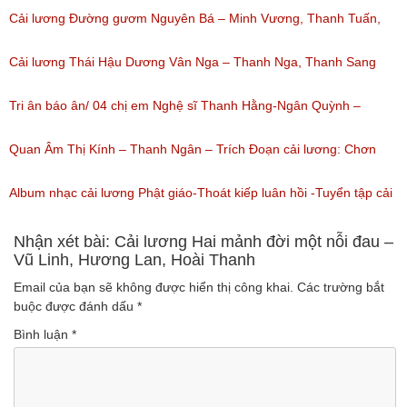
nghe: 1,059)
Cải lương Đường gươm Nguyên Bá – Minh Vương, Thanh Tuấn,
Thanh Kim Huệ, Chí Tâm, Thanh Sang
Cải lương Thái Hậu Dương Vân Nga – Thanh Nga, Thanh Sang
(Lượt nghe: 1,226)
nguyên tuồng
Tri ân báo ân/ 04 chị em Nghệ sĩ Thanh Hằng-Ngân Quỳnh –
(Lượt nghe: 864)
Thanh Ngọc – NSƯT Thanh Ngân
Quan Âm Thị Kính – Thanh Ngân – Trích Đoạn cải lương: Chơn
(Lượt nghe: 527)
Tâm 6
Album nhạc cải lương Phật giáo-Thoát kiếp luân hồi -Tuyển tập cải
(Lượt nghe: 622)
lương NSUT Thanh Ngân hay nhất
Nhận xét bài: Cải lương Hai mảnh đời một nỗi đau –
Vũ Linh, Hương Lan, Hoài Thanh
(Lượt nghe: 606)
Email của bạn sẽ không được hiển thị công khai.
Các trường bắt
buộc được đánh dấu
*
Bình luận
*