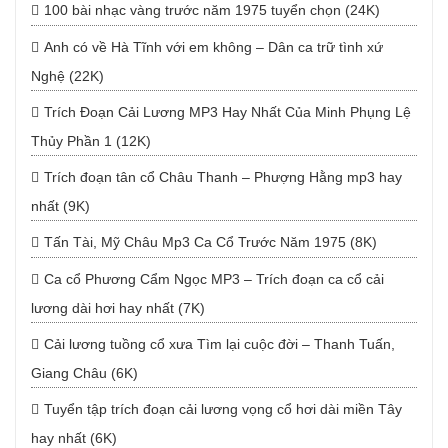
100 bài nhạc vàng trước năm 1975 tuyển chọn (24K)
Anh có về Hà Tĩnh với em không – Dân ca trữ tình xứ
Nghệ (22K)
Trích Đoạn Cải Lương MP3 Hay Nhất Của Minh Phụng Lệ
Thủy Phần 1 (12K)
Trích đoạn tân cổ Châu Thanh – Phượng Hằng mp3 hay
nhất (9K)
Tấn Tài, Mỹ Châu Mp3 Ca Cổ Trước Năm 1975 (8K)
Ca cổ Phương Cẩm Ngọc MP3 – Trích đoạn ca cổ cải
lương dài hơi hay nhất (7K)
Cải lương tuồng cổ xưa Tìm lại cuộc đời – Thanh Tuấn,
Giang Châu (6K)
Tuyển tập trích đoạn cải lương vọng cổ hơi dài miền Tây
hay nhất (6K)