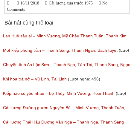
16/11/2018
Cải lương xưa trước 1975
No
Comments
Bài hát cùng thể loại
Lan Huệ sầu ai – Minh Vương, Mỹ Châu Thanh Tuấn, Thanh Kim
Huệ
Một kiếp phong trần – Thanh Sang, Thanh Ngân, Bạch tuyết
(Lượt
(Lượt nghe: 2,628)
nghe: 925)
Chuyện tình An Lộc Sơn – Thanh Nga, Tấn Tài, Thanh Sang, Ngọc
Giàu
Khi hoa trà nở – Vũ Linh, Tài Linh
(Lượt nghe: 496)
(Lượt nghe: 1,251)
Kiếp nào có yêu nhau – Lệ Thủy, Minh Vương, Hoài Thanh
(Lượt
nghe: 1,060)
Cải lương Đường gươm Nguyên Bá – Minh Vương, Thanh Tuấn,
Thanh Kim Huệ, Chí Tâm, Thanh Sang
Cải lương Thái Hậu Dương Vân Nga – Thanh Nga, Thanh Sang