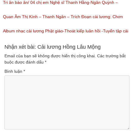
(Lượt nghe: 1,226)
nguyên tuồng
Tri ân báo ân/ 04 chị em Nghệ sĩ Thanh Hằng-Ngân Quỳnh –
(Lượt nghe: 865)
Thanh Ngọc – NSƯT Thanh Ngân
Quan Âm Thị Kính – Thanh Ngân – Trích Đoạn cải lương: Chơn
(Lượt nghe: 527)
Tâm 6
Album nhạc cải lương Phật giáo-Thoát kiếp luân hồi -Tuyển tập cải
(Lượt nghe: 622)
lương NSUT Thanh Ngân hay nhất
Nhận xét bài: Cải lương Hồng Lâu Mộng
Email của bạn sẽ không được hiển thị công khai.
Các trường bắt
(Lượt nghe: 606)
buộc được đánh dấu
*
Bình luận
*