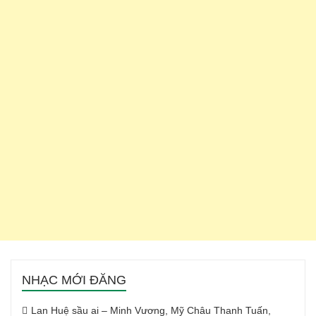
NHẠC MỚI ĐĂNG
Lan Huệ sầu ai – Minh Vương, Mỹ Châu Thanh Tuấn,