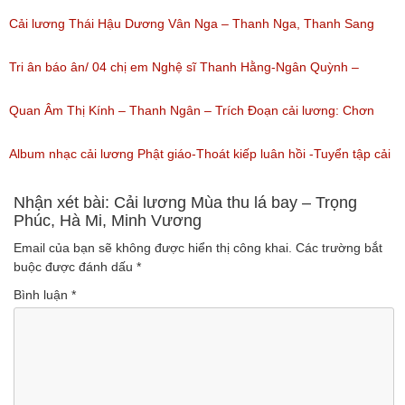
Thanh Kim Huệ, Chí Tâm, Thanh Sang
Cải lương Thái Hậu Dương Vân Nga – Thanh Nga, Thanh Sang
(Lượt nghe: 1,227)
nguyên tuồng
Tri ân báo ân/ 04 chị em Nghệ sĩ Thanh Hằng-Ngân Quỳnh –
(Lượt nghe: 865)
Thanh Ngọc – NSƯT Thanh Ngân
Quan Âm Thị Kính – Thanh Ngân – Trích Đoạn cải lương: Chơn
(Lượt nghe: 527)
Tâm 6
Album nhạc cải lương Phật giáo-Thoát kiếp luân hồi -Tuyển tập cải
(Lượt nghe: 622)
lương NSUT Thanh Ngân hay nhất
Nhận xét bài: Cải lương Mùa thu lá bay – Trọng
Phúc, Hà Mi, Minh Vương
(Lượt nghe: 606)
Email của bạn sẽ không được hiển thị công khai.
Các trường bắt
buộc được đánh dấu
*
Bình luận
*