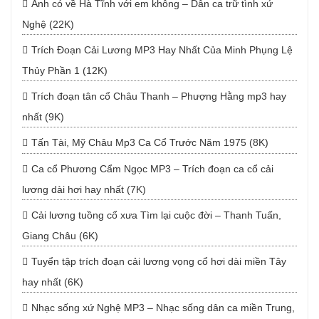
Anh có về Hà Tĩnh với em không – Dân ca trữ tình xứ
Nghệ (22K)
Trích Đoạn Cải Lương MP3 Hay Nhất Của Minh Phụng Lệ
Thủy Phần 1 (12K)
Trích đoạn tân cổ Châu Thanh – Phượng Hằng mp3 hay
nhất (9K)
Tấn Tài, Mỹ Châu Mp3 Ca Cổ Trước Năm 1975 (8K)
Ca cổ Phương Cẩm Ngọc MP3 – Trích đoạn ca cổ cải
lương dài hơi hay nhất (7K)
Cải lương tuồng cổ xưa Tìm lại cuộc đời – Thanh Tuấn,
Giang Châu (6K)
Tuyển tập trích đoạn cải lương vọng cổ hơi dài miền Tây
hay nhất (6K)
Nhạc sống xứ Nghệ MP3 – Nhạc sống dân ca miền Trung,