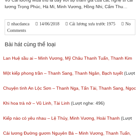
Vở Cải lương Mùa thu lá bay với sự tham gia của các nghệ sĩ cải
lương Trọng Phúc, Hà Mi, Minh Vương, Hồng Nhi, Cẩm Thu…
nhacdanca
14/06/2018
Cải lương xưa trước 1975
No
Comments
Bài hát cùng thể loại
Lan Huệ sầu ai – Minh Vương, Mỹ Châu Thanh Tuấn, Thanh Kim
Huệ
Một kiếp phong trần – Thanh Sang, Thanh Ngân, Bạch tuyết
(Lượt
(Lượt nghe: 2,628)
nghe: 925)
Chuyện tình An Lộc Sơn – Thanh Nga, Tấn Tài, Thanh Sang, Ngọc
Giàu
Khi hoa trà nở – Vũ Linh, Tài Linh
(Lượt nghe: 496)
(Lượt nghe: 1,251)
Kiếp nào có yêu nhau – Lệ Thủy, Minh Vương, Hoài Thanh
(Lượt
nghe: 1,060)
Cải lương Đường gươm Nguyên Bá – Minh Vương, Thanh Tuấn,