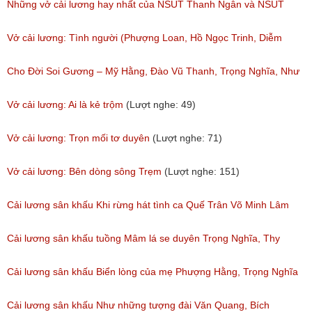
Những vở cải lương hay nhất của NSUT Thanh Ngân và NSUT
Trọng Phúc
Vở cải lương: Tình người (Phượng Loan, Hồ Ngọc Trinh, Diễm
(Lượt nghe: 217)
My,Anh Chàng)
Cho Đời Soi Gương – Mỹ Hằng, Đào Vũ Thanh, Trọng Nghĩa, Như
(Lượt nghe: 111)
Huỳnh
Vở cải lương: Ai là kẻ trộm
(Lượt nghe: 49)
(Lượt nghe: 96)
Vở cải lương: Trọn mối tơ duyên
(Lượt nghe: 71)
Vở cải lương: Bên dòng sông Trẹm
(Lượt nghe: 151)
Cải lương sân khấu Khi rừng hát tình ca Quế Trân Võ Minh Lâm
(Lượt nghe: 139)
Cải lương sân khấu tuồng Mâm lá se duyên Trọng Nghĩa, Thy
Trang
Cải lương sân khấu Biển lòng của mẹ Phượng Hằng, Trọng Nghĩa
(Lượt nghe: 70)
(Lượt nghe: 95)
Cải lương sân khấu Như những tượng đài Văn Quang, Bích