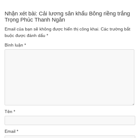
Phượng
Nhận xét bài: Cải lương sân khấu Bông riềng trắng
Trọng Phúc Thanh Ngân
(Lượt nghe: 34)
Email của bạn sẽ không được hiển thị công khai.
Các trường bắt
buộc được đánh dấu
*
Bình luận
*
Tên
*
Email
*