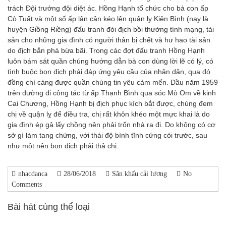
trách Đội trưởng đội diệt ác. Hồng Hạnh tổ chức cho bà con ấp
Cò Tuất và một số ấp lân cận kéo lên quận lỵ Kiên Bình (nay là
huyện Giồng Riềng) đấu tranh đòi địch bồi thường tính mạng, tài
sản cho những gia đình có người thân bị chết và hư hao tài sản
do địch bắn phá bừa bãi. Trong các đợt đấu tranh Hồng Hạnh
luôn bám sát quần chúng hướng dẫn bà con dùng lời lẽ có lý, có
tình buộc bọn địch phải đáp ứng yêu cầu của nhân dân, qua đó
đồng chí càng được quần chúng tin yêu cảm mến. Đầu năm 1959
trên đường đi công tác từ ấp Thạnh Bình qua sóc Mò Om về kinh
Cai Chương, Hồng Hạnh bị địch phục kích bắt được, chúng đem
chị về quận lỵ để điều tra, chị rất khôn khéo một mực khai là do
gia đình ép gả lấy chồng nên phải trốn nhà ra đi. Do không có cơ
sở gì làm tang chứng, với thái độ bình tĩnh cứng cỏi trước, sau
như một nên bọn địch phải thả chị.
nhacdanca
28/06/2018
Sân khấu cải lương
No
Comments
Bài hát cùng thể loại