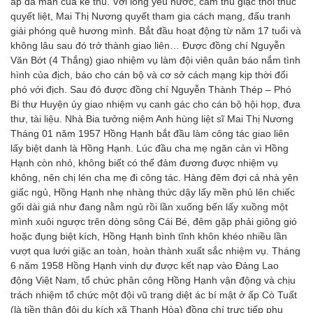
áp dã man của kẻ thù. Với lòng yêu nước, căm thù giặc thôi thúc
quyết liệt, Mai Thị Nương quyết tham gia cách mạng, đấu tranh
giải phóng quê hương mình. Bắt đầu hoạt động từ năm 17 tuổi và
không lâu sau đó trở thành giao liên… Được đồng chí Nguyễn
Văn Bớt (4 Thắng) giao nhiệm vụ làm đội viên quân báo nắm tình
hình của địch, báo cho cán bộ và cơ sở cách mạng kịp thời đối
phó với địch. Sau đó được đồng chí Nguyễn Thành Thép – Phó
Bí thư Huyện ủy giao nhiệm vụ canh gác cho cán bộ hội họp, đưa
thư, tài liệu. Nhà Bia tưởng niệm Anh hùng liệt sĩ Mai Thị Nương
Tháng 01 năm 1957 Hồng Hạnh bắt đầu làm công tác giao liên
lấy biệt danh là Hồng Hạnh. Lúc đầu cha mẹ ngăn cản vì Hồng
Hạnh còn nhỏ, không biết có thể đảm đương được nhiệm vụ
không, nên chị lén cha mẹ đi công tác. Hàng đêm đợi cả nhà yên
giấc ngủ, Hồng Hạnh nhẹ nhàng thức dậy lấy mền phủ lên chiếc
gối dài giả như đang nằm ngủ rồi lần xuống bến lấy xuồng một
mình xuôi ngược trên dòng sông Cái Bé, đêm gặp phải giông gió
hoặc đụng biệt kích, Hồng Hạnh bình tĩnh khôn khéo nhiều lần
vượt qua lưới giặc an toàn, hoàn thành xuất sắc nhiệm vụ. Tháng
6 năm 1958 Hồng Hạnh vinh dự được kết nạp vào Đảng Lao
động Việt Nam, tổ chức phân công Hồng Hạnh vận động và chịu
trách nhiệm tổ chức một đội vũ trang diệt ác bí mật ở ấp Cò Tuất
(là tiền thân đội du kích xã Thạnh Hòa) đồng chí trực tiếp phụ