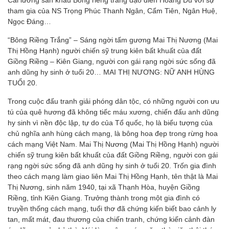
Cải lương sân khấu Bông riềng trắng đạo diễn Hoàng Dũ với sự
tham gia của NS Trọng Phúc Thanh Ngân, Cẩm Tiên, Ngân Huệ,
Ngọc Đáng…
“Bông Riềng Trắng” – Sáng ngời tấm gương Mai Thị Nương (Mai
Thị Hồng Hạnh) người chiến sỹ trung kiên bất khuất của đất
Giồng Riềng – Kiên Giang, người con gái rạng ngời sức sống đã
anh dũng hy sinh ở tuổi 20… MAI THỊ NƯƠNG: NỮ ANH HÙNG
TUỔI 20.
Trong cuộc đấu tranh giải phóng dân tộc, có những người con ưu
tú của quê hương đã không tiếc máu xương, chiến đấu anh dũng
hy sinh vì nền độc lập, tự do của Tổ quốc, họ là biểu tượng của
chủ nghĩa anh hùng cách mạng, là bông hoa đẹp trong rừng hoa
cách mạng Việt Nam. Mai Thị Nương (Mai Thị Hồng Hạnh) người
chiến sỹ trung kiên bất khuất của đất Giồng Riềng, người con gái
rạng ngời sức sống đã anh dũng hy sinh ở tuổi 20. Trốn gia đình
theo cách mạng làm giao liên Mai Thị Hồng Hạnh, tên thật là Mai
Thị Nương, sinh năm 1940, tại xã Thạnh Hòa, huyện Giồng
Riềng, tỉnh Kiên Giang. Trưởng thành trong một gia đình có
truyền thống cách mạng, tuổi thơ đã chứng kiến biết bao cảnh ly
tan, mất mát, đau thương của chiến tranh, chứng kiến cảnh đàn