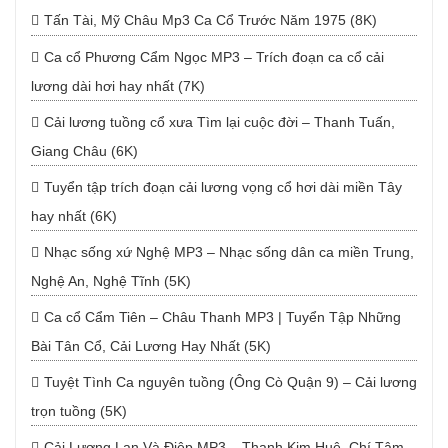
Tấn Tài, Mỹ Châu Mp3 Ca Cổ Trước Năm 1975 (8K)
Ca cổ Phương Cẩm Ngọc MP3 – Trích đoạn ca cổ cải
lương dài hơi hay nhất (7K)
Cải lương tuồng cổ xưa Tìm lại cuộc đời – Thanh Tuấn,
Giang Châu (6K)
Tuyển tập trích đoạn cải lương vọng cổ hơi dài miền Tây
hay nhất (6K)
Nhạc sống xứ Nghệ MP3 – Nhạc sống dân ca miền Trung,
Nghệ An, Nghệ Tĩnh (5K)
Ca cổ Cẩm Tiên – Châu Thanh MP3 | Tuyển Tập Những
Bài Tân Cổ, Cải Lương Hay Nhất (5K)
Tuyệt Tình Ca nguyên tuồng (Ông Cò Quận 9) – Cải lương
trọn tuồng (5K)
Cải Lương Lan Và Điệp MP3 – Thanh Kim Huệ, Chí Tâm