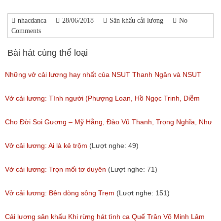
nhacdanca
28/06/2018
Sân khấu cải lương
No
Comments
Bài hát cùng thể loại
Những vở cải lương hay nhất của NSUT Thanh Ngân và NSUT
Trọng Phúc
Vở cải lương: Tình người (Phượng Loan, Hồ Ngọc Trinh, Diễm
(Lượt nghe: 217)
My,Anh Chàng)
Cho Đời Soi Gương – Mỹ Hằng, Đào Vũ Thanh, Trọng Nghĩa, Như
(Lượt nghe: 111)
Huỳnh
Vở cải lương: Ai là kẻ trộm
(Lượt nghe: 49)
(Lượt nghe: 96)
Vở cải lương: Trọn mối tơ duyên
(Lượt nghe: 71)
Vở cải lương: Bên dòng sông Trẹm
(Lượt nghe: 151)
Cải lương sân khấu Khi rừng hát tình ca Quế Trân Võ Minh Lâm