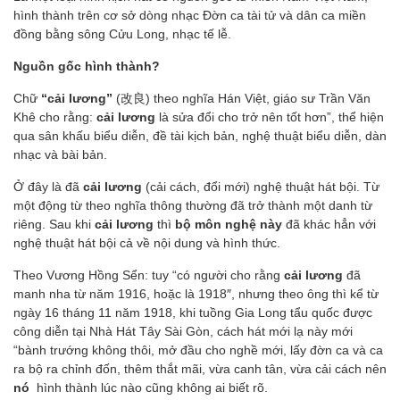
hình thành trên cơ sở dòng nhạc Đờn ca tài tử và dân ca miền
đồng bằng sông Cửu Long, nhạc tế lễ.
Nguồn gốc hình thành?
Chữ
“cải lương”
(改良) theo nghĩa Hán Việt, giáo sư Trần Văn
Khê cho rằng:
cải lương
là sửa đổi cho trở nên tốt hơn”, thể hiện
qua sân khấu biểu diễn, đề tài kịch bản, nghệ thuật biểu diễn, dàn
nhạc và bài bản.
Ở đây là đã
cải lương
(cải cách, đổi mới) nghệ thuật hát bội. Từ
một động từ theo nghĩa thông thường đã trở thành một danh từ
riêng. Sau khi
cải lương
thì
bộ môn nghệ này
đã khác hẳn với
nghệ thuật hát bội cả về nội dung và hình thức.
Theo Vương Hồng Sển: tuy “có người cho rằng
cải lương
đã
manh nha từ năm 1916, hoặc là 1918″, nhưng theo ông thì kể từ
ngày 16 tháng 11 năm 1918, khi tuồng Gia Long tẩu quốc được
công diễn tại Nhà Hát Tây Sài Gòn, cách hát mới lạ này mới
“bành trướng không thôi, mở đầu cho nghề mới, lấy đờn ca và ca
ra bộ ra chỉnh đốn, thêm thắt mãi, vừa canh tân, vừa cải cách nên
nó
hình thành lúc nào cũng không ai biết rõ.