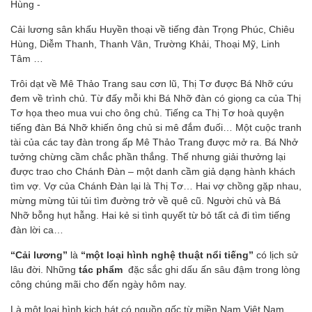
Hùng -
Cải lương sân khấu Huyền thoại về tiếng đàn Trọng Phúc, Chiêu
Hùng, Diễm Thanh, Thanh Vân, Trường Khải, Thoại Mỹ, Linh
Tâm …
Trôi dạt về Mê Thảo Trang sau cơn lũ, Thị Tơ được Bá Nhỡ cứu
đem về trình chủ. Từ đấy mỗi khi Bá Nhỡ đàn có giọng ca của Thị
Tơ họa theo mua vui cho ông chủ. Tiếng ca Thị Tơ hoà quyện
tiếng đàn Bá Nhỡ khiến ông chủ si mê đắm đuối… Một cuộc tranh
tài của các tay đàn trong ấp Mê Thảo Trang được mở ra. Bá Nhở
tưởng chừng cầm chắc phần thắng. Thế nhưng giải thưởng lại
được trao cho Chánh Đàn – một danh cầm giả dạng hành khách
tìm vợ. Vợ của Chánh Đàn lại là Thị Tơ… Hai vợ chồng gặp nhau,
mừng mừng tủi tủi tìm đường trở về quê cũ. Người chủ và Bá
Nhỡ bỗng hụt hẫng. Hai kẻ si tình quyết từ bỏ tất cả đi tìm tiếng
đàn lời ca…
“Cải lương”
là
“một loại hình nghệ thuật nổi tiếng”
có lịch sử
lâu đời. Những
tác phẩm
đặc sắc ghi dấu ấn sâu đậm trong lòng
công chúng mãi cho đến ngày hôm nay.
Là một loại hình kịch hát có nguồn gốc từ miền Nam Việt Nam,