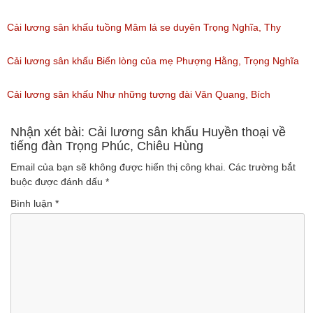
(Lượt nghe: 139)
Cải lương sân khấu tuồng Mâm lá se duyên Trọng Nghĩa, Thy
Trang
Cải lương sân khấu Biển lòng của mẹ Phượng Hằng, Trọng Nghĩa
(Lượt nghe: 70)
(Lượt nghe: 95)
Cải lương sân khấu Như những tượng đài Văn Quang, Bích
Phượng
Nhận xét bài: Cải lương sân khấu Huyền thoại về
tiếng đàn Trọng Phúc, Chiêu Hùng
(Lượt nghe: 35)
Email của bạn sẽ không được hiển thị công khai.
Các trường bắt
buộc được đánh dấu
*
Bình luận
*