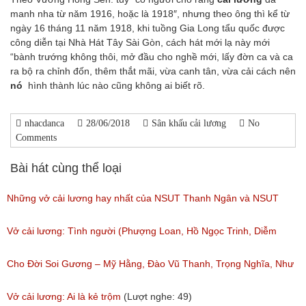
manh nha từ năm 1916, hoặc là 1918″, nhưng theo ông thì kể từ
ngày 16 tháng 11 năm 1918, khi tuồng Gia Long tẩu quốc được
công diễn tại Nhà Hát Tây Sài Gòn, cách hát mới lạ này mới
“bành trướng không thôi, mở đầu cho nghề mới, lấy đờn ca và ca
ra bộ ra chỉnh đốn, thêm thắt mãi, vừa canh tân, vừa cải cách nên
nó
hình thành lúc nào cũng không ai biết rõ.
nhacdanca
28/06/2018
Sân khấu cải lương
No
Comments
Bài hát cùng thể loại
Những vở cải lương hay nhất của NSUT Thanh Ngân và NSUT
Trọng Phúc
Vở cải lương: Tình người (Phượng Loan, Hồ Ngọc Trinh, Diễm
(Lượt nghe: 217)
My,Anh Chàng)
Cho Đời Soi Gương – Mỹ Hằng, Đào Vũ Thanh, Trọng Nghĩa, Như
(Lượt nghe: 111)
Huỳnh
Vở cải lương: Ai là kẻ trộm
(Lượt nghe: 49)