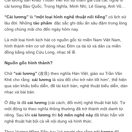
Cải lương sân khấu Thuần Việt với sự tham gia của các nghệ sĩ
cải lương Bảo Quốc, Trọng Nghĩa, Minh Nhí, Lê Giang, Anh Vũ…
“Cải lương”
là
“một loại hình nghệ thuật nổi tiếng”
có lịch sử
lâu đời. Những
tác phẩm
đặc sắc ghi dấu ấn sâu đậm trong lòng
công chúng mãi cho đến ngày hôm nay.
Là một loại hình kịch hát có nguồn gốc từ miền Nam Việt Nam,
hình thành trên cơ sở dòng nhạc Đờn ca tài tử và dân ca miền
đồng bằng sông Cửu Long, nhạc tế lễ.
Nguồn gốc hình thành?
Chữ
“cải lương”
(改良) theo nghĩa Hán Việt, giáo sư Trần Văn
Khê cho rằng:
cải lương
là sửa đổi cho trở nên tốt hơn”, thể hiện
qua sân khấu biểu diễn, đề tài kịch bản, nghệ thuật biểu diễn, dàn
nhạc và bài bản.
Ở đây là đã
cải lương
(cải cách, đổi mới) nghệ thuật hát bội. Từ
một động từ theo nghĩa thông thường đã trở thành một danh từ
riêng. Sau khi
cải lương
thì
bộ môn nghệ này
đã khác hẳn với
nghệ thuật hát bội cả về nội dung và hình thức.
Theo Vương Hồng Sển: tuy “có người cho rằng
cải lương
đã