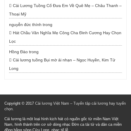
Cải Lương Tuồng Cổ Đưa Em Về Quê Mẹ – Châu Thanh –
Thoại Mỹ
nguyễn đức thính
trong
Hát Chầu Văn Nghĩa Mẹ Công Cha Đinh Cương Hay Chọn
Lọc
Hồng Đào
trong
Cải lương tuồng Bụi mờ ải nhạn – Ngọc Huyền, Kim Tử
Long
Copyright © 2017
Cải lương Việt Nam – Tuyển tập cải lương hay tuyển
chọn
.
Cải lương là một loại hình kịch hát có nguồn gốc từ miền Nam Việt
Nam, hình thành trên cơ sở dòng nhạc Đờn ca tài tử và dân ca miền
đồng bằng sông Cửu Long, nhạc tế lễ.