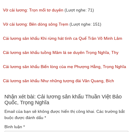
(Lượt nghe: 96)
Vở cải lương: Trọn mối tơ duyên
(Lượt nghe: 71)
Vở cải lương: Bên dòng sông Trẹm
(Lượt nghe: 151)
Cải lương sân khấu Khi rừng hát tình ca Quế Trân Võ Minh Lâm
(Lượt nghe: 139)
Cải lương sân khấu tuồng Mâm lá se duyên Trọng Nghĩa, Thy
Trang
Cải lương sân khấu Biển lòng của mẹ Phượng Hằng, Trọng Nghĩa
(Lượt nghe: 70)
(Lượt nghe: 95)
Cải lương sân khấu Như những tượng đài Văn Quang, Bích
Phượng
Nhận xét bài: Cải lương sân khấu Thuần Việt Bảo
Quốc, Trọng Nghĩa
(Lượt nghe: 34)
Email của bạn sẽ không được hiển thị công khai.
Các trường bắt
buộc được đánh dấu
*
Bình luận
*