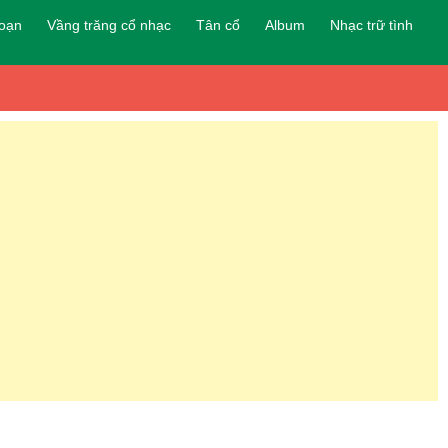
đoạn
Vầng trăng cổ nhạc
Tân cổ
Album
Nhạc trữ tình