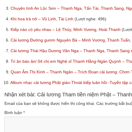
3.
Chuyện tình An Lộc Sơn – Thanh Nga, Tấn Tài, Thanh Sang, N
4.
Khi hoa trà nở – Vũ Linh, Tài Linh
(Lượt nghe: 496)
5.
Kiếp nào có yêu nhau – Lệ Thủy, Minh Vương, Hoài Thanh
(Lượt
6.
Cải lương Đường gươm Nguyên Bá – Minh Vương, Thanh Tuấn,
7.
Cải lương Thái Hậu Dương Vân Nga – Thanh Nga, Thanh Sang
8.
Tri ân báo ân/ 04 chị em Nghệ sĩ Thanh Hằng-Ngân Quỳnh – 
9.
Quan Âm Thị Kính – Thanh Ngân – Trích Đoạn cải lương: Chơn
10.
Album nhạc cải lương Phật giáo-Thoát kiếp luân hồi -Tuyển tậ
Nhận xét bài: Cải lương Tham tiền niệm Phật – Than
Email của bạn sẽ không được hiển thị công khai.
Các trường bắt b
Bình luận
*