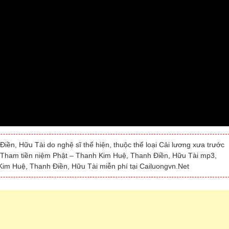
ền, Hữu Tài do nghệ sĩ thể hiện, thuộc thể loại Cải lương xưa trước
ng Tham tiền niệm Phật – Thanh Kim Huệ, Thanh Điền, Hữu Tài mp3,
Kim Huệ, Thanh Điền, Hữu Tài miễn phí tại Cailuongvn.Net