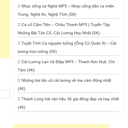
Nhạc sống xứ Nghệ MP3 – Nhạc sống dân ca miền
Trung, Nghệ An, Nghệ Tĩnh (5K)
Ca cổ Cẩm Tiên – Châu Thanh MP3 | Tuyển Tập
Những Bài Tân Cổ, Cải Lương Hay Nhất (5K)
Tuyệt Tình Ca nguyên tuồng (Ông Cò Quận 9) – Cải
lương trọn tuồng (5K)
Cải Lương Lan Và Điệp MP3 – Thanh Kim Huệ, Chí
Tâm (4K)
Những bài tân cổ cải lương về mẹ cảm động nhất
(4K)
Thanh Long hát văn hầu 36 giá đồng đẹp và hay nhất
(4K)