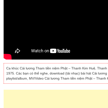
Ca khúc Cải lương Tham tiền niệm Phật – Thanh Kim Huệ, Thanh Đi
1975. Các bạn có thể nghe, download (tải nhạc) bài hát Cải lươ
playlist/album, MV/Video Cải lương Tham tiền niệm Phật – Thanh 