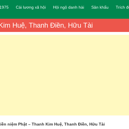
 1975
Cải lương xã hội
Hội ngộ danh hài
Sân khấu
Trích 
Kim Huệ, Thanh Điền, Hữu Tài
iền niệm Phật – Thanh Kim Huệ, Thanh Điền, Hữu Tài