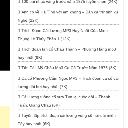
100 bài nhạc vàng trước năm 1975 tuyển chọn (24K)
Anh có về Hà Tĩnh với em không – Dân ca trữ tình xứ
Nghệ (22K)
Trích Đoạn Cải Lương MP3 Hay Nhất Của Minh
Phụng Lệ Thủy Phần 1 (12K)
Trích đoạn tân cổ Châu Thanh – Phượng Hằng mp3
hay nhất (9K)
Tấn Tài, Mỹ Châu Mp3 Ca Cổ Trước Năm 1975 (8K)
Ca cổ Phương Cẩm Ngọc MP3 – Trích đoạn ca cổ cải
lương dài hơi hay nhất (7K)
Cải lương tuồng cổ xưa Tìm lại cuộc đời – Thanh
Tuấn, Giang Châu (6K)
Tuyển tập trích đoạn cải lương vọng cổ hơi dài miền
Tây hay nhất (6K)