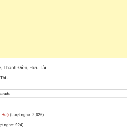
ệ, Thanh Điền, Hữu Tài
Tài -
ments
m Huệ
(Lượt nghe: 2,626)
ợt nghe: 924)