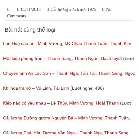
05/11/2018
Cải lương xưa trước 1975
No
Comments
Bài hát cùng thể loại
Lan Huệ sầu ai – Minh Vương, Mỹ Châu Thanh Tuấn, Thanh Kim
Huệ
Một kiếp phong trần – Thanh Sang, Thanh Ngân, Bạch tuyết
(Lượt
(Lượt nghe: 2,624)
nghe: 924)
Chuyện tình An Lộc Sơn – Thanh Nga, Tấn Tài, Thanh Sang, Ngọc
Giàu
Khi hoa trà nở – Vũ Linh, Tài Linh
(Lượt nghe: 496)
(Lượt nghe: 1,251)
Kiếp nào có yêu nhau – Lệ Thủy, Minh Vương, Hoài Thanh
(Lượt
nghe: 1,059)
Cải lương Đường gươm Nguyên Bá – Minh Vương, Thanh Tuấn,
Thanh Kim Huệ, Chí Tâm, Thanh Sang
Cải lương Thái Hậu Dương Vân Nga – Thanh Nga, Thanh Sang