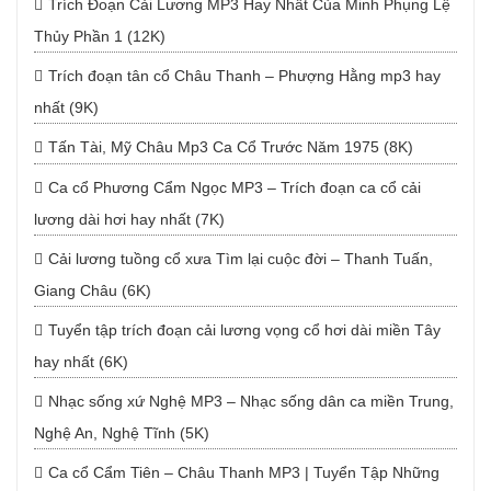
Trích Đoạn Cải Lương MP3 Hay Nhất Của Minh Phụng Lệ
Thủy Phần 1 (12K)
Trích đoạn tân cổ Châu Thanh – Phượng Hằng mp3 hay
nhất (9K)
Tấn Tài, Mỹ Châu Mp3 Ca Cổ Trước Năm 1975 (8K)
Ca cổ Phương Cẩm Ngọc MP3 – Trích đoạn ca cổ cải
lương dài hơi hay nhất (7K)
Cải lương tuồng cổ xưa Tìm lại cuộc đời – Thanh Tuấn,
Giang Châu (6K)
Tuyển tập trích đoạn cải lương vọng cổ hơi dài miền Tây
hay nhất (6K)
Nhạc sống xứ Nghệ MP3 – Nhạc sống dân ca miền Trung,
Nghệ An, Nghệ Tĩnh (5K)
Ca cổ Cẩm Tiên – Châu Thanh MP3 | Tuyển Tập Những