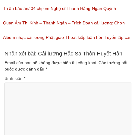
(Lượt nghe: 1,226)
nguyên tuồng
Tri ân báo ân/ 04 chị em Nghệ sĩ Thanh Hằng-Ngân Quỳnh –
(Lượt nghe: 864)
Thanh Ngọc – NSƯT Thanh Ngân
Quan Âm Thị Kính – Thanh Ngân – Trích Đoạn cải lương: Chơn
(Lượt nghe: 527)
Tâm 6
Album nhạc cải lương Phật giáo-Thoát kiếp luân hồi -Tuyển tập cải
(Lượt nghe: 622)
lương NSUT Thanh Ngân hay nhất
Nhận xét bài: Cải lương Hắc Sa Thôn Huyết Hận
Email của bạn sẽ không được hiển thị công khai.
Các trường bắt
(Lượt nghe: 606)
buộc được đánh dấu
*
Bình luận
*