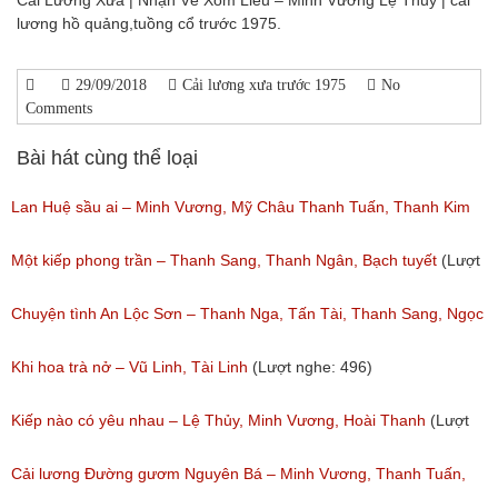
Cải Lương Xưa | Nhạn Về Xóm Liễu – Minh Vương Lệ Thủy | cải
lương hồ quảng,tuồng cổ trước 1975.
29/09/2018
Cải lương xưa trước 1975
No
Comments
Bài hát cùng thể loại
Lan Huệ sầu ai – Minh Vương, Mỹ Châu Thanh Tuấn, Thanh Kim
Huệ
Một kiếp phong trần – Thanh Sang, Thanh Ngân, Bạch tuyết
(Lượt
(Lượt nghe: 2,627)
nghe: 925)
Chuyện tình An Lộc Sơn – Thanh Nga, Tấn Tài, Thanh Sang, Ngọc
Giàu
Khi hoa trà nở – Vũ Linh, Tài Linh
(Lượt nghe: 496)
(Lượt nghe: 1,251)
Kiếp nào có yêu nhau – Lệ Thủy, Minh Vương, Hoài Thanh
(Lượt
nghe: 1,060)
Cải lương Đường gươm Nguyên Bá – Minh Vương, Thanh Tuấn,