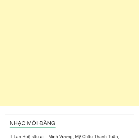
NHẠC MỚI ĐĂNG
Lan Huệ sầu ai – Minh Vương, Mỹ Châu Thanh Tuấn,