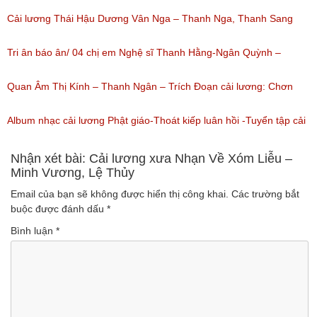
Thanh Kim Huệ, Chí Tâm, Thanh Sang
Cải lương Thái Hậu Dương Vân Nga – Thanh Nga, Thanh Sang
(Lượt nghe: 1,226)
nguyên tuồng
Tri ân báo ân/ 04 chị em Nghệ sĩ Thanh Hằng-Ngân Quỳnh –
(Lượt nghe: 865)
Thanh Ngọc – NSƯT Thanh Ngân
Quan Âm Thị Kính – Thanh Ngân – Trích Đoạn cải lương: Chơn
(Lượt nghe: 527)
Tâm 6
Album nhạc cải lương Phật giáo-Thoát kiếp luân hồi -Tuyển tập cải
(Lượt nghe: 622)
lương NSUT Thanh Ngân hay nhất
Nhận xét bài: Cải lương xưa Nhạn Về Xóm Liễu –
Minh Vương, Lệ Thủy
(Lượt nghe: 606)
Email của bạn sẽ không được hiển thị công khai.
Các trường bắt
buộc được đánh dấu
*
Bình luận
*