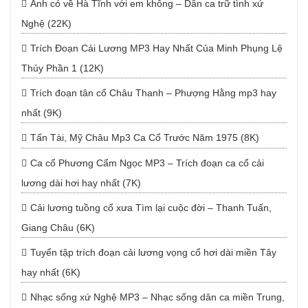
Anh có về Hà Tĩnh với em không – Dân ca trữ tình xứ
Nghệ (22K)
Trích Đoạn Cải Lương MP3 Hay Nhất Của Minh Phụng Lệ
Thủy Phần 1 (12K)
Trích đoạn tân cổ Châu Thanh – Phượng Hằng mp3 hay
nhất (9K)
Tấn Tài, Mỹ Châu Mp3 Ca Cổ Trước Năm 1975 (8K)
Ca cổ Phương Cẩm Ngọc MP3 – Trích đoạn ca cổ cải
lương dài hơi hay nhất (7K)
Cải lương tuồng cổ xưa Tìm lại cuộc đời – Thanh Tuấn,
Giang Châu (6K)
Tuyển tập trích đoạn cải lương vọng cổ hơi dài miền Tây
hay nhất (6K)
Nhạc sống xứ Nghệ MP3 – Nhạc sống dân ca miền Trung,