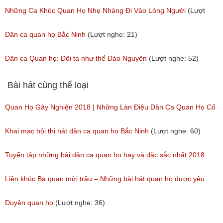
Những Ca Khúc Quan Họ Nhẹ Nhàng Đi Vào Lòng Người
(Lượt
nghe: 28)
Dân ca quan họ Bắc Ninh
(Lượt nghe: 21)
Dân ca Quan họ: Đôi ta như thể Đào Nguyên
(Lượt nghe: 52)
Bài hát cùng thể loại
Quan Họ Gây Nghiện 2018 | Những Làn Điệu Dân Ca Quan Họ Cổ
Bắc Ninh Hay Ngây Ngất
Khai mạc hội thi hát dân ca quan họ Bắc Ninh
(Lượt nghe: 60)
(Lượt nghe: 84)
Tuyển tập những bài dân ca quan họ hay và đặc sắc nhất 2018
(Lượt nghe: 60)
Liên khúc Ba quan mời trầu – Những bài hát quan họ được yêu
thích nhất hiện nay
Duyên quan họ
(Lượt nghe: 36)