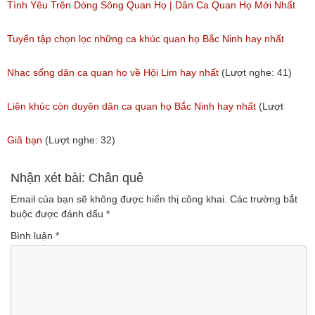
(Lượt nghe: 173)
Tình Yêu Trên Dòng Sông Quan Họ | Dân Ca Quan Họ Mới Nhất
2018
Tuyển tập chọn lọc những ca khúc quan họ Bắc Ninh hay nhất
(Lượt nghe: 31)
(Lượt nghe: 215)
Nhạc sống dân ca quan họ về Hội Lim hay nhất
(Lượt nghe: 41)
Liên khúc còn duyên dân ca quan họ Bắc Ninh hay nhất
(Lượt
nghe: 108)
Giã bạn
(Lượt nghe: 32)
Nhận xét bài: Chân quê
Email của bạn sẽ không được hiển thị công khai.
Các trường bắt
buộc được đánh dấu
*
Bình luận
*