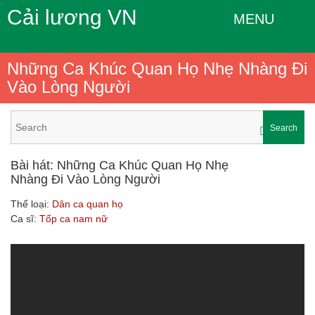
Cải lương VN
MENU
Những Ca Khúc Quan Họ Nhẹ Nhàng Đi
Vào Lòng Người
Search
Bài hát: Những Ca Khúc Quan Họ Nhẹ
Nhàng Đi Vào Lòng Người
Thể loại:
Dân ca quan họ
Ca sĩ:
Tốp ca nam nữ