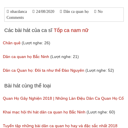
nhacdanca
24/08/2020
Dân ca quan họ
No
Comments
Các bài hát của ca sĩ
Tốp ca nam nữ
Chân quê
(Lượt nghe: 26)
Dân ca quan họ Bắc Ninh
(Lượt nghe: 21)
Dân ca Quan họ: Đôi ta như thể Đào Nguyên
(Lượt nghe: 52)
Bài hát cùng thể loại
Quan Họ Gây Nghiện 2018 | Những Làn Điệu Dân Ca Quan Họ Cổ
Bắc Ninh Hay Ngây Ngất
Khai mạc hội thi hát dân ca quan họ Bắc Ninh
(Lượt nghe: 60)
(Lượt nghe: 84)
Tuyển tập những bài dân ca quan họ hay và đặc sắc nhất 2018