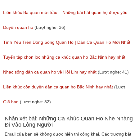
(Lượt nghe: 60)
Liên khúc Ba quan mời trầu – Những bài hát quan họ được yêu
thích nhất hiện nay
Duyên quan họ
(Lượt nghe: 36)
(Lượt nghe: 173)
Tình Yêu Trên Dòng Sông Quan Họ | Dân Ca Quan Họ Mới Nhất
2018
Tuyển tập chọn lọc những ca khúc quan họ Bắc Ninh hay nhất
(Lượt nghe: 31)
(Lượt nghe: 215)
Nhạc sống dân ca quan họ về Hội Lim hay nhất
(Lượt nghe: 41)
Liên khúc còn duyên dân ca quan họ Bắc Ninh hay nhất
(Lượt
nghe: 108)
Giã bạn
(Lượt nghe: 32)
Nhận xét bài: Những Ca Khúc Quan Họ Nhẹ Nhàng
Đi Vào Lòng Người
Email của bạn sẽ không được hiển thị công khai.
Các trường bắt