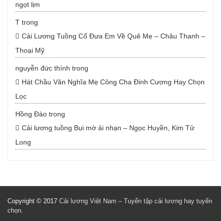
ngọt lịm
T
trong
Cải Lương Tuồng Cổ Đưa Em Về Quê Mẹ – Châu Thanh –
Thoại Mỹ
nguyễn đức thính
trong
Hát Chầu Văn Nghĩa Mẹ Công Cha Đinh Cương Hay Chọn
Lọc
Hồng Đào
trong
Cải lương tuồng Bụi mờ ải nhạn – Ngọc Huyền, Kim Tử
Long
Copyright © 2017
Cải lương Việt Nam – Tuyển tập cải lương hay tuyển
chọn
.