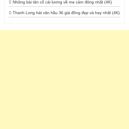
Những bài tân cổ cải lương về mẹ cảm động nhất (4K)
Thanh Long hát văn hầu 36 giá đồng đẹp và hay nhất (4K)