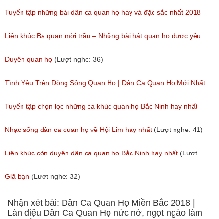
(Lượt nghe: 84)
Tuyển tập những bài dân ca quan họ hay và đặc sắc nhất 2018
(Lượt nghe: 59)
Liên khúc Ba quan mời trầu – Những bài hát quan họ được yêu
thích nhất hiện nay
Duyên quan họ
(Lượt nghe: 36)
(Lượt nghe: 173)
Tình Yêu Trên Dòng Sông Quan Họ | Dân Ca Quan Họ Mới Nhất
2018
Tuyển tập chọn lọc những ca khúc quan họ Bắc Ninh hay nhất
(Lượt nghe: 31)
(Lượt nghe: 214)
Nhạc sống dân ca quan họ về Hội Lim hay nhất
(Lượt nghe: 41)
Liên khúc còn duyên dân ca quan họ Bắc Ninh hay nhất
(Lượt
nghe: 108)
Giã bạn
(Lượt nghe: 32)
Nhận xét bài: Dân Ca Quan Họ Miền Bắc 2018 |
Làn điệu Dân Ca Quan Họ nức nở, ngọt ngào làm