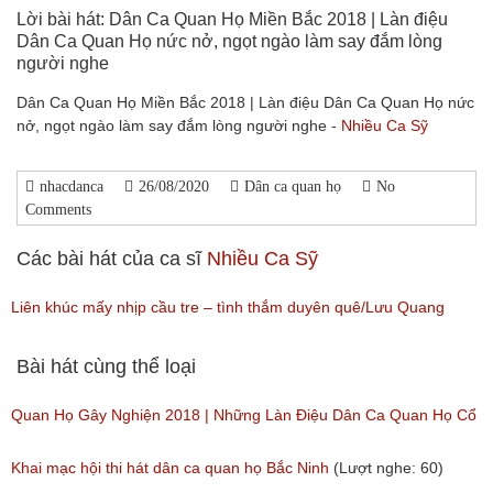
Lời bài hát: Dân Ca Quan Họ Miền Bắc 2018 | Làn điệu
Dân Ca Quan Họ nức nở, ngọt ngào làm say đắm lòng
người nghe
Dân Ca Quan Họ Miền Bắc 2018 | Làn điệu Dân Ca Quan Họ nức
nở, ngọt ngào làm say đắm lòng người nghe -
Nhiều Ca Sỹ
nhacdanca
26/08/2020
Dân ca quan họ
No
Comments
Các bài hát của ca sĩ
Nhiều Ca Sỹ
Liên khúc mấy nhịp cầu tre – tình thắm duyên quê/Lưu Quang
Bình,Nhiều Ca Sỹ
Bài hát cùng thể loại
(Lượt nghe: 105)
Quan Họ Gây Nghiện 2018 | Những Làn Điệu Dân Ca Quan Họ Cổ
Bắc Ninh Hay Ngây Ngất
Khai mạc hội thi hát dân ca quan họ Bắc Ninh
(Lượt nghe: 60)