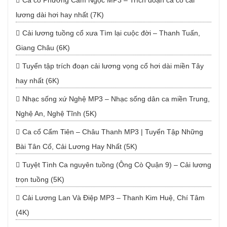
Ca cổ Phương Cẩm Ngọc MP3 – Trích đoạn ca cổ cải
lương dài hơi hay nhất (7K)
Cải lương tuồng cổ xưa Tìm lại cuộc đời – Thanh Tuấn,
Giang Châu (6K)
Tuyển tập trích đoạn cải lương vọng cổ hơi dài miền Tây
hay nhất (6K)
Nhạc sống xứ Nghệ MP3 – Nhạc sống dân ca miền Trung,
Nghệ An, Nghệ Tĩnh (5K)
Ca cổ Cẩm Tiên – Châu Thanh MP3 | Tuyển Tập Những
Bài Tân Cổ, Cải Lương Hay Nhất (5K)
Tuyệt Tình Ca nguyên tuồng (Ông Cò Quận 9) – Cải lương
trọn tuồng (5K)
Cải Lương Lan Và Điệp MP3 – Thanh Kim Huệ, Chí Tâm
(4K)