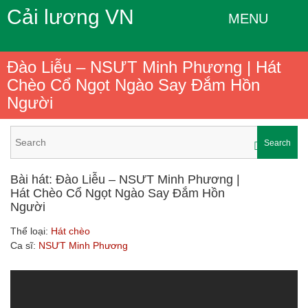
Cải lương VN
MENU
Đào Liễu – NSƯT Minh Phương | Hát
Chèo Cổ Ngọt Ngào Say Đắm Hồn
Người
Search
Bài hát: Đào Liễu – NSƯT Minh Phương |
Hát Chèo Cổ Ngọt Ngào Say Đắm Hồn
Người
Thể loại:
Hát chèo
Ca sĩ:
NSƯT Minh Phương