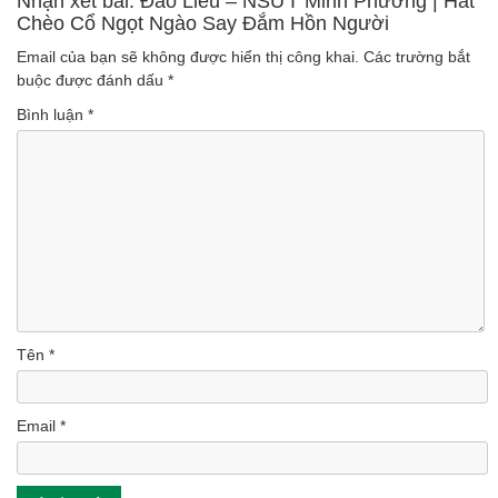
Nhận xét bài: Đào Liễu – NSƯT Minh Phương | Hát
Chèo Cổ Ngọt Ngào Say Đắm Hồn Người
Email của bạn sẽ không được hiển thị công khai.
Các trường bắt
buộc được đánh dấu
*
Bình luận
*
Tên
*
Email
*