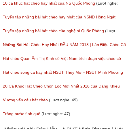
10 ca khúc hát chèo hay nhất của NS Quốc Phòng
(Lượt nghe:
1,371)
Tuyển tập những bài hát chèo hay nhất của NSND Hồng Ngát
(Lượt nghe: 777)
Tuyển tập những bài hát chèo của nghệ sĩ Quốc Phòng
(Lượt
nghe: 2,002)
Những Bài Hát Chèo Hay Nhất ĐẦU NĂM 2018 | Làn Điệu Chèo Cổ
Ngọt Ngào Như Ru Lòng Người
Hát chèo Quan Âm Thị Kính cổ Việt Nam trích đoạn việc chèo cổ
(Lượt nghe: 172)
Việt Nam đặc sắc nhất
Hát chèo song ca hay nhất NSUT Thúy Mơ – NSUT Minh Phương
(Lượt nghe: 81)
(Lượt nghe: 189)
20 Ca Khúc Hát Chèo Chọn Lọc Mới Nhất 2018 của Đặng Khiêu
(Lượt nghe: 105)
Vương vấn câu hát chèo
(Lượt nghe: 49)
Trăng nước tình quê
(Lượt nghe: 47)