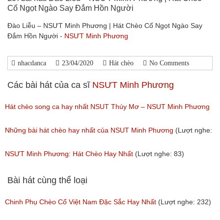
Cổ Ngọt Ngào Say Đắm Hồn Người
Đào Liễu – NSƯT Minh Phương | Hát Chèo Cổ Ngọt Ngào Say
Đắm Hồn Người -
NSƯT Minh Phương
nhacdanca
23/04/2020
Hát chèo
No Comments
Các bài hát của ca sĩ
NSƯT Minh Phương
Hát chèo song ca hay nhất NSUT Thúy Mơ – NSUT Minh Phương
(Lượt nghe: 189)
Những bài hát chèo hay nhất của NSUT Minh Phương
(Lượt nghe:
325)
NSƯT Minh Phương: Hát Chèo Hay Nhất
(Lượt nghe: 83)
Bài hát cùng thể loại
Chinh Phụ Chèo Cổ Việt Nam Đặc Sắc Hay Nhất
(Lượt nghe: 232)