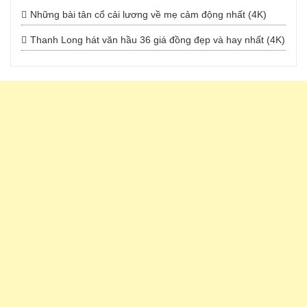
Những bài tân cổ cải lương về mẹ cảm động nhất (4K)
Thanh Long hát văn hầu 36 giá đồng đẹp và hay nhất (4K)