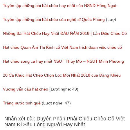
1,371)
Tuyển tập những bài hát chèo hay nhất của NSND Hồng Ngát
(Lượt nghe: 777)
Tuyển tập những bài hát chèo của nghệ sĩ Quốc Phòng
(Lượt
nghe: 2,002)
Những Bài Hát Chèo Hay Nhất ĐẦU NĂM 2018 | Làn Điệu Chèo Cổ
Ngọt Ngào Như Ru Lòng Người
Hát chèo Quan Âm Thị Kính cổ Việt Nam trích đoạn việc chèo cổ
(Lượt nghe: 172)
Việt Nam đặc sắc nhất
Hát chèo song ca hay nhất NSUT Thúy Mơ – NSUT Minh Phương
(Lượt nghe: 81)
(Lượt nghe: 189)
20 Ca Khúc Hát Chèo Chọn Lọc Mới Nhất 2018 của Đặng Khiêu
(Lượt nghe: 105)
Vương vấn câu hát chèo
(Lượt nghe: 49)
Trăng nước tình quê
(Lượt nghe: 47)
Nhận xét bài: Duyên Phận Phải Chiều Chèo Cổ Việt
Nam Đi Sâu Lòng Người Hay Nhất