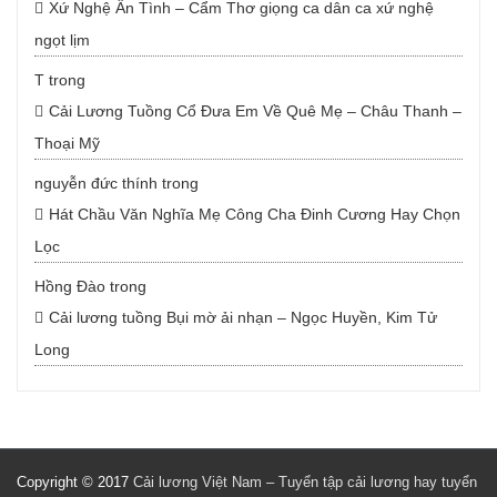
Xứ Nghệ Ân Tình – Cẩm Thơ giọng ca dân ca xứ nghệ
ngọt lịm
T
trong
Cải Lương Tuồng Cổ Đưa Em Về Quê Mẹ – Châu Thanh –
Thoại Mỹ
nguyễn đức thính
trong
Hát Chầu Văn Nghĩa Mẹ Công Cha Đinh Cương Hay Chọn
Lọc
Hồng Đào
trong
Cải lương tuồng Bụi mờ ải nhạn – Ngọc Huyền, Kim Tử
Long
Copyright © 2017
Cải lương Việt Nam – Tuyển tập cải lương hay tuyển