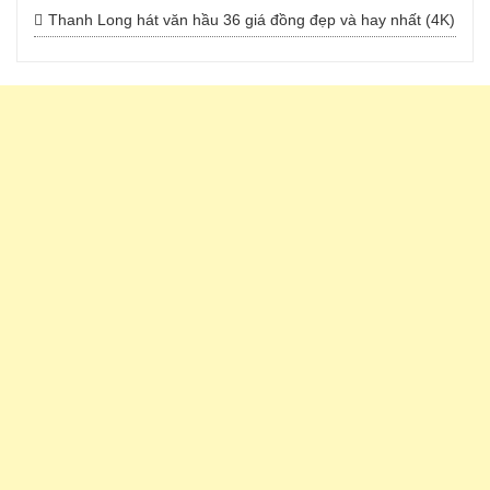
Thanh Long hát văn hầu 36 giá đồng đẹp và hay nhất (4K)