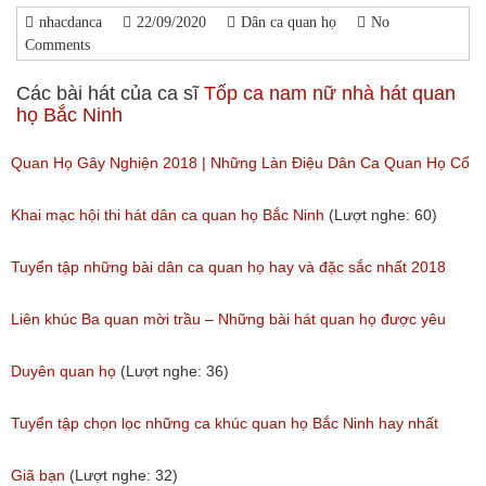
nhacdanca
22/09/2020
Dân ca quan họ
No
Comments
Các bài hát của ca sĩ
Tốp ca nam nữ nhà hát quan
họ Bắc Ninh
Quan Họ Gây Nghiện 2018 | Những Làn Điệu Dân Ca Quan Họ Cổ
Bắc Ninh Hay Ngây Ngất
Khai mạc hội thi hát dân ca quan họ Bắc Ninh
(Lượt nghe: 60)
(Lượt nghe: 84)
Tuyển tập những bài dân ca quan họ hay và đặc sắc nhất 2018
(Lượt nghe: 60)
Liên khúc Ba quan mời trầu – Những bài hát quan họ được yêu
thích nhất hiện nay
Duyên quan họ
(Lượt nghe: 36)
(Lượt nghe: 173)
Tuyển tập chọn lọc những ca khúc quan họ Bắc Ninh hay nhất
(Lượt nghe: 215)
Giã bạn
(Lượt nghe: 32)