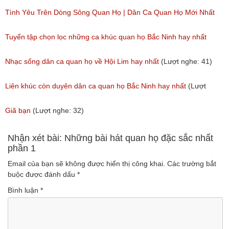
(Lượt nghe: 173)
Tình Yêu Trên Dòng Sông Quan Họ | Dân Ca Quan Họ Mới Nhất
2018
Tuyển tập chọn lọc những ca khúc quan họ Bắc Ninh hay nhất
(Lượt nghe: 31)
(Lượt nghe: 215)
Nhạc sống dân ca quan họ về Hội Lim hay nhất
(Lượt nghe: 41)
Liên khúc còn duyên dân ca quan họ Bắc Ninh hay nhất
(Lượt
nghe: 108)
Giã bạn
(Lượt nghe: 32)
Nhận xét bài: Những bài hát quan họ đặc sắc nhất
phần 1
Email của bạn sẽ không được hiển thị công khai.
Các trường bắt
buộc được đánh dấu
*
Bình luận
*