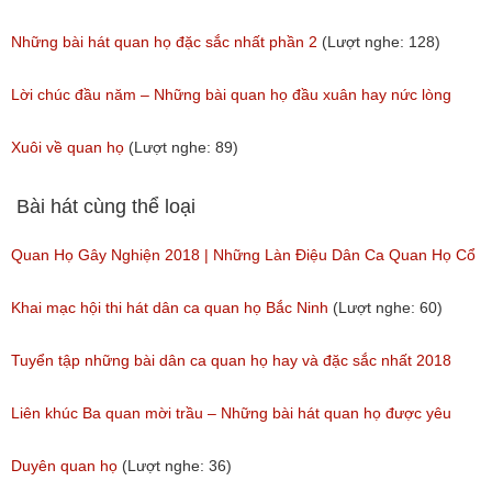
Những bài hát quan họ đặc sắc nhất phần 2
(Lượt nghe: 128)
Lời chúc đầu năm – Những bài quan họ đầu xuân hay nức lòng
người
Xuôi về quan họ
(Lượt nghe: 89)
(Lượt nghe: 517)
Bài hát cùng thể loại
Quan Họ Gây Nghiện 2018 | Những Làn Điệu Dân Ca Quan Họ Cổ
Bắc Ninh Hay Ngây Ngất
Khai mạc hội thi hát dân ca quan họ Bắc Ninh
(Lượt nghe: 60)
(Lượt nghe: 84)
Tuyển tập những bài dân ca quan họ hay và đặc sắc nhất 2018
(Lượt nghe: 60)
Liên khúc Ba quan mời trầu – Những bài hát quan họ được yêu
thích nhất hiện nay
Duyên quan họ
(Lượt nghe: 36)