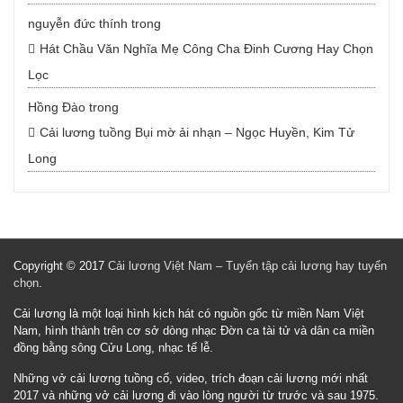
nguyễn đức thính
trong
Hát Chầu Văn Nghĩa Mẹ Công Cha Đinh Cương Hay Chọn
Lọc
Hồng Đào
trong
Cải lương tuồng Bụi mờ ải nhạn – Ngọc Huyền, Kim Tử
Long
Copyright © 2017
Cải lương Việt Nam – Tuyển tập cải lương hay tuyển
chọn
.
Cải lương là một loại hình kịch hát có nguồn gốc từ miền Nam Việt
Nam, hình thành trên cơ sở dòng nhạc Đờn ca tài tử và dân ca miền
đồng bằng sông Cửu Long, nhạc tế lễ.
Những vở cải lương tuồng cổ, video, trích đoạn cải lương mới nhất
2017 và những vở cải lương đi vào lòng người từ trước và sau 1975.