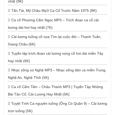
nhất (9K)
Tấn Tài, Mỹ Châu Mp3 Ca Cổ Trước Năm 1975 (8K)
Ca cổ Phương Cẩm Ngọc MP3 – Trích đoạn ca cổ cải
lương dài hơi hay nhất (7K)
Cải lương tuồng cổ xưa Tìm lại cuộc đời – Thanh Tuấn,
Giang Châu (6K)
Tuyển tập trích đoạn cải lương vọng cổ hơi dài miền Tây
hay nhất (6K)
Nhạc sống xứ Nghệ MP3 – Nhạc sống dân ca miền Trung,
Nghệ An, Nghệ Tĩnh (5K)
Ca cổ Cẩm Tiên – Châu Thanh MP3 | Tuyển Tập Những
Bài Tân Cổ, Cải Lương Hay Nhất (5K)
Tuyệt Tình Ca nguyên tuồng (Ông Cò Quận 9) – Cải lương
trọn tuồng (5K)