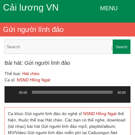
Cải lương VN
MENU
Gửi người lính đảo
Search
Bài hát: Gửi người lính đảo
Thể loại:
Hát chèo
Ca sĩ:
NSND Hồng Ngát
00:00
00:00
Trình
chơi
Audio
Ca khúc Gửi người lính đảo do nghệ sĩ
NSND Hồng Ngát
thể
hiện, thuộc thể loại Hát chèo. Các bạn có thể nghe, download
(tải nhạc) bài hát Gửi người lính đảo mp3, playlist/album,
MV/Video Gửi người lính đảo miễn phí tại Cailuongvn.Net