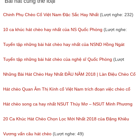
Bài hát cùng thể loại
(Lượt nghe: 281)
Chinh Phụ Chèo Cổ Việt Nam Đặc Sắc Hay Nhất
(Lượt nghe: 232)
10 ca khúc hát chèo hay nhất của NS Quốc Phòng
(Lượt nghe:
1,371)
Tuyển tập những bài hát chèo hay nhất của NSND Hồng Ngát
(Lượt nghe: 777)
Tuyển tập những bài hát chèo của nghệ sĩ Quốc Phòng
(Lượt
nghe: 2,002)
Những Bài Hát Chèo Hay Nhất ĐẦU NĂM 2018 | Làn Điệu Chèo Cổ
Ngọt Ngào Như Ru Lòng Người
Hát chèo Quan Âm Thị Kính cổ Việt Nam trích đoạn việc chèo cổ
(Lượt nghe: 172)
Việt Nam đặc sắc nhất
Hát chèo song ca hay nhất NSUT Thúy Mơ – NSUT Minh Phương
(Lượt nghe: 81)
(Lượt nghe: 189)
20 Ca Khúc Hát Chèo Chọn Lọc Mới Nhất 2018 của Đặng Khiêu
(Lượt nghe: 105)
Vương vấn câu hát chèo
(Lượt nghe: 49)