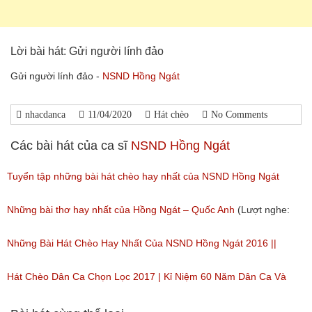
Lời bài hát: Gửi người lính đảo
Gửi người lính đảo -
NSND Hồng Ngát
nhacdanca
11/04/2020
Hát chèo
No Comments
Các bài hát của ca sĩ
NSND Hồng Ngát
Tuyển tập những bài hát chèo hay nhất của NSND Hồng Ngát
(Lượt nghe: 777)
Những bài thơ hay nhất của Hồng Ngát – Quốc Anh
(Lượt nghe:
85)
Những Bài Hát Chèo Hay Nhất Của NSND Hồng Ngát 2016 ||
Tuyển tập 2
Hát Chèo Dân Ca Chọn Lọc 2017 | Kỉ Niệm 60 Năm Dân Ca Và
(Lượt nghe: 1,395)
Nhạc Cổ Truyền Đài TNVN