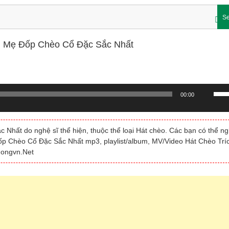
Se
ng Mẹ Đốp Chèo Cổ Đặc Sắc Nhất
Sử
00:00
dụn
các
phí
hất do nghệ sĩ thể hiện, thuộc thể loại Hát chèo. Các bạn có thể ng
mũi
ốp Chèo Cổ Đặc Sắc Nhất mp3, playlist/album, MV/Video Hát Chèo Trí
tên
uongvn.Net
Lên/
để
tăng
hoặc
giảm
âm
lượn