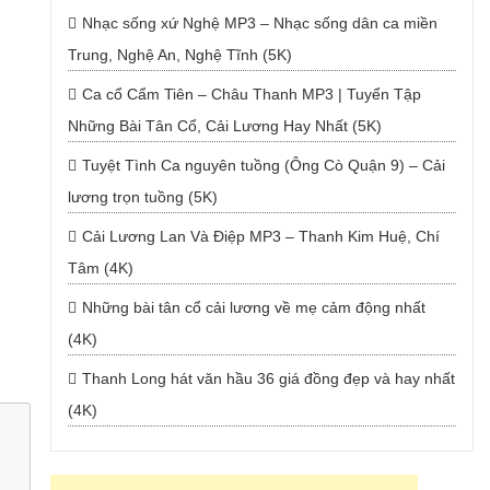
Nhạc sống xứ Nghệ MP3 – Nhạc sống dân ca miền
Trung, Nghệ An, Nghệ Tĩnh (5K)
Ca cổ Cẩm Tiên – Châu Thanh MP3 | Tuyển Tập
Những Bài Tân Cổ, Cải Lương Hay Nhất (5K)
Tuyệt Tình Ca nguyên tuồng (Ông Cò Quận 9) – Cải
lương trọn tuồng (5K)
Cải Lương Lan Và Điệp MP3 – Thanh Kim Huệ, Chí
Tâm (4K)
Những bài tân cổ cải lương về mẹ cảm động nhất
(4K)
Thanh Long hát văn hầu 36 giá đồng đẹp và hay nhất
(4K)