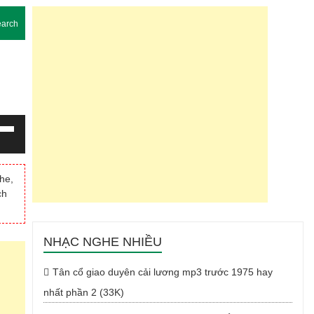
arch
g
m
he,
ch
Xuống
NHẠC NGHE NHIỀU
Tân cổ giao duyên cải lương mp3 trước 1975 hay
nhất phần 2 (33K)
g.