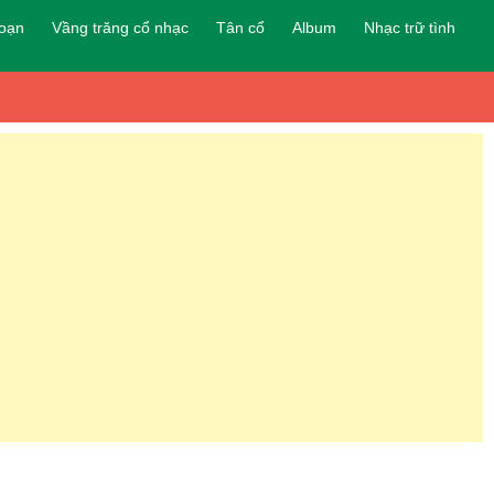
đoạn
Vầng trăng cổ nhạc
Tân cổ
Album
Nhạc trữ tình