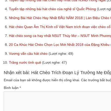
3.
Tuyển tập những bài hát chèo hay nhất của NSND Hồng Ngát
(L
4.
Tuyển tập những bài hát chèo của nghệ sĩ Quốc Phòng
(Lượt ng
5.
Những Bài Hát Chèo Hay Nhất ĐẦU NĂM 2018 | Làn Điệu Chèo
6.
Hát chèo Quan Âm Thị Kính cổ Việt Nam trích đoạn việc chèo c
7.
Hát chèo song ca hay nhất NSUT Thúy Mơ – NSUT Minh Phươ
8.
20 Ca Khúc Hát Chèo Chọn Lọc Mới Nhất 2018 của Đặng Khiêu
9.
Vương vấn câu hát chèo
(Lượt nghe: 49)
10.
Trăng nước tình quê
(Lượt nghe: 47)
Nhận xét bài: Hát Chèo Trích Đoạn Lý Trưởng Mẹ Đ
Email của bạn sẽ không được hiển thị công khai.
Các trường bắt b
Bình luận
*