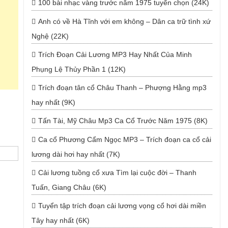
100 bài nhạc vàng trước năm 1975 tuyển chọn (24K)
Anh có về Hà Tĩnh với em không – Dân ca trữ tình xứ
Nghệ (22K)
Trích Đoạn Cải Lương MP3 Hay Nhất Của Minh
Phụng Lệ Thủy Phần 1 (12K)
Trích đoạn tân cổ Châu Thanh – Phượng Hằng mp3
hay nhất (9K)
Tấn Tài, Mỹ Châu Mp3 Ca Cổ Trước Năm 1975 (8K)
Ca cổ Phương Cẩm Ngọc MP3 – Trích đoạn ca cổ cải
lương dài hơi hay nhất (7K)
Cải lương tuồng cổ xưa Tìm lại cuộc đời – Thanh
Tuấn, Giang Châu (6K)
Tuyển tập trích đoạn cải lương vọng cổ hơi dài miền
Tây hay nhất (6K)