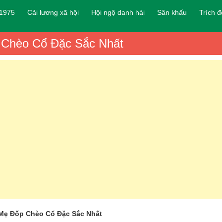
 1975
Cải lương xã hội
Hội ngộ danh hài
Sân khấu
Trích 
 Chèo Cổ Đặc Sắc Nhất
 Mẹ Đốp Chèo Cổ Đặc Sắc Nhất