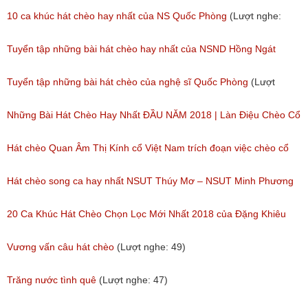
10 ca khúc hát chèo hay nhất của NS Quốc Phòng
(Lượt nghe:
1,371)
Tuyển tập những bài hát chèo hay nhất của NSND Hồng Ngát
(Lượt nghe: 777)
Tuyển tập những bài hát chèo của nghệ sĩ Quốc Phòng
(Lượt
nghe: 2,002)
Những Bài Hát Chèo Hay Nhất ĐẦU NĂM 2018 | Làn Điệu Chèo Cổ
Ngọt Ngào Như Ru Lòng Người
Hát chèo Quan Âm Thị Kính cổ Việt Nam trích đoạn việc chèo cổ
(Lượt nghe: 172)
Việt Nam đặc sắc nhất
Hát chèo song ca hay nhất NSUT Thúy Mơ – NSUT Minh Phương
(Lượt nghe: 81)
(Lượt nghe: 189)
20 Ca Khúc Hát Chèo Chọn Lọc Mới Nhất 2018 của Đặng Khiêu
(Lượt nghe: 105)
Vương vấn câu hát chèo
(Lượt nghe: 49)
Trăng nước tình quê
(Lượt nghe: 47)