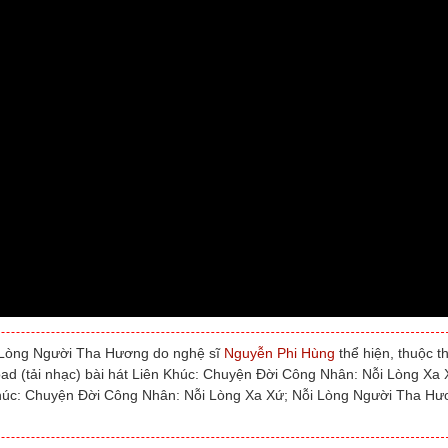
 Lòng Người Tha Hương do nghệ sĩ
Nguyễn Phi Hùng
thể hiện, thuộc t
oad (tải nhạc) bài hát Liên Khúc: Chuyện Đời Công Nhân: Nỗi Lòng Xa 
Khúc: Chuyện Đời Công Nhân: Nỗi Lòng Xa Xứ; Nỗi Lòng Người Tha H