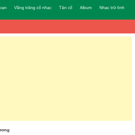
đoạn
Vầng trăng cổ nhạc
Tân cổ
Album
Nhạc trữ tình
Hương