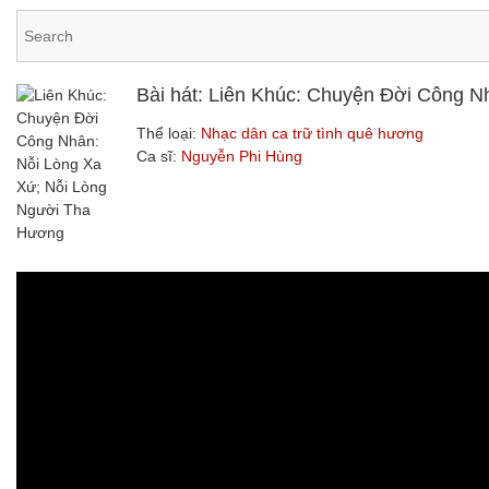
Bài hát: Liên Khúc: Chuyện Đời Công 
Thể loại:
Nhạc dân ca trữ tình quê hương
Ca sĩ:
Nguyễn Phi Hùng