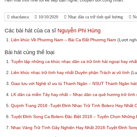
nhacdanca
10/10/2020
Nhạc dân ca trữ tình quê hương
N
Các bài hát của ca sĩ
Nguyễn Phi Hùng
1.
Liên khúc Về Phương Nam – Bài Ca Đất Phương Nam
(Lượt ngh
Bài hát cùng thể loại
1.
Tuyển tập những ca khúc nhạc dân ca trữ tình hải ngoại hay nhấ
2.
Liên khúc nhạc trữ tình hay nhất Duyên phận Trách ai vô tình
(L
3.
Giao lưu với Nghệ sĩ ưu tú Thanh Ngân – NSUT Thanh Ngân hát
4.
LK dân ca miền Tây hay nhất – Nhạc dân ca quê hương trữ tình
5.
Quỳnh Trang 2018 -Tuyệt Đỉnh Nhạc Trữ Tình Bolero Hay Nhất
6.
Tuyệt Đỉnh Song Ca Bolero Đặc Biệt 2018 – Tuyển Chọn Những
7.
Nhạc Vàng Trữ Tình Gây Nghiện Hay Nhất 2018-Tuyệt Đỉnh So