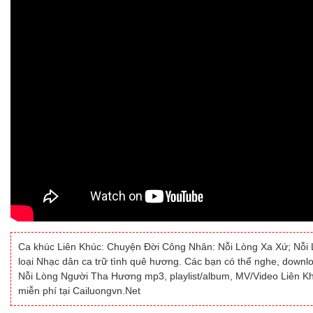
Ca khúc Liên Khúc: Chuyện Đời Công Nhân: Nỗi Lòng Xa Xứ; Nỗi
loại Nhạc dân ca trữ tình quê hương. Các bạn có thể nghe, downl
Nỗi Lòng Người Tha Hương mp3, playlist/album, MV/Video Liên 
miễn phí tại Cailuongvn.Net