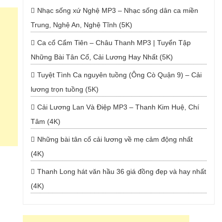
Nhạc sống xứ Nghệ MP3 – Nhạc sống dân ca miền
Trung, Nghệ An, Nghệ Tĩnh (5K)
Ca cổ Cẩm Tiên – Châu Thanh MP3 | Tuyển Tập
Những Bài Tân Cổ, Cải Lương Hay Nhất (5K)
Tuyệt Tình Ca nguyên tuồng (Ông Cò Quận 9) – Cải
lương trọn tuồng (5K)
Cải Lương Lan Và Điệp MP3 – Thanh Kim Huệ, Chí
Tâm (4K)
Những bài tân cổ cải lương về mẹ cảm động nhất
(4K)
Thanh Long hát văn hầu 36 giá đồng đẹp và hay nhất
(4K)