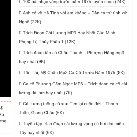
100 bài nhạc vàng trước năm 1975 tuyển chọn (24K)
Anh có về Hà Tĩnh với em không – Dân ca trữ tình xứ
Nghệ (22K)
Trích Đoạn Cải Lương MP3 Hay Nhất Của Minh
Phụng Lệ Thủy Phần 1 (12K)
Trích đoạn tân cổ Châu Thanh – Phượng Hằng mp3
hay nhất (9K)
Tấn Tài, Mỹ Châu Mp3 Ca Cổ Trước Năm 1975 (8K)
Ca cổ Phương Cẩm Ngọc MP3 – Trích đoạn ca cổ cải
lương dài hơi hay nhất (7K)
Cải lương tuồng cổ xưa Tìm lại cuộc đời – Thanh
hể
Tuấn, Giang Châu (6K)
Xứ;
ương
Tuyển tập trích đoạn cải lương vọng cổ hơi dài miền
Tây hay nhất (6K)