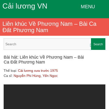
Cải lương VN
MENU
Liên khúc Về Phương Nam – Bài Ca
Đất Phương Nam
Search
Bài hát: Liên khúc Về Phương Nam – Bài
Ca Đất Phương Nam
Thể loại:
Cải lương xưa trước 1975
Ca sĩ:
Nguyễn Phi Hùng
,
Yến Ngọc