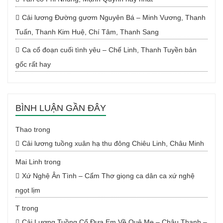
Cải lương Đường gươm Nguyên Bá – Minh Vương, Thanh
Tuấn, Thanh Kim Huệ, Chí Tâm, Thanh Sang
Ca cổ đoạn cuối tình yêu – Chế Linh, Thanh Tuyền bản
gốc rất hay
BÌNH LUẬN GẦN ĐÂY
Thao
trong
Cải lương tuồng xuân hạ thu đông Chiêu Linh, Châu Minh
Mai Linh
trong
Xứ Nghệ Ân Tình – Cẩm Thơ giọng ca dân ca xứ nghệ
ngọt lịm
T
trong
Cải Lương Tuồng Cổ Đưa Em Về Quê Mẹ – Châu Thanh –