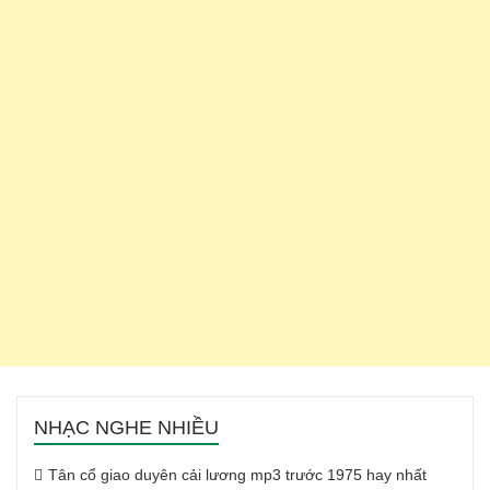
NHẠC NGHE NHIỀU
Tân cổ giao duyên cải lương mp3 trước 1975 hay nhất