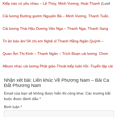
(Lượt nghe: 1,251)
Kiếp nào có yêu nhau – Lệ Thủy, Minh Vương, Hoài Thanh
(Lượt
nghe: 1,059)
Cải lương Đường gươm Nguyên Bá – Minh Vương, Thanh Tuấn,
Thanh Kim Huệ, Chí Tâm, Thanh Sang
Cải lương Thái Hậu Dương Vân Nga – Thanh Nga, Thanh Sang
(Lượt nghe: 1,226)
nguyên tuồng
Tri ân báo ân/ 04 chị em Nghệ sĩ Thanh Hằng-Ngân Quỳnh –
(Lượt nghe: 864)
Thanh Ngọc – NSƯT Thanh Ngân
Quan Âm Thị Kính – Thanh Ngân – Trích Đoạn cải lương: Chơn
(Lượt nghe: 527)
Tâm 6
Album nhạc cải lương Phật giáo-Thoát kiếp luân hồi -Tuyển tập cải
(Lượt nghe: 622)
lương NSUT Thanh Ngân hay nhất
Nhận xét bài: Liên khúc Về Phương Nam – Bài Ca
Đất Phương Nam
(Lượt nghe: 606)
Email của bạn sẽ không được hiển thị công khai.
Các trường bắt
buộc được đánh dấu
*
Bình luận
*