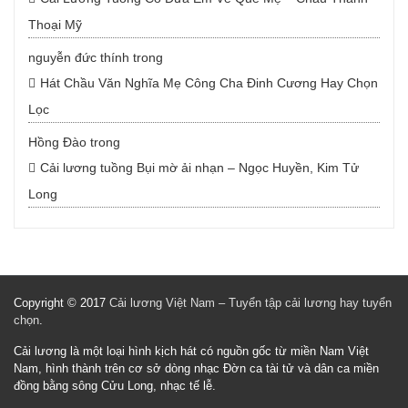
Thoại Mỹ
nguyễn đức thính
trong
Hát Chầu Văn Nghĩa Mẹ Công Cha Đinh Cương Hay Chọn
Lọc
Hồng Đào
trong
Cải lương tuồng Bụi mờ ải nhạn – Ngọc Huyền, Kim Tử
Long
Copyright © 2017
Cải lương Việt Nam – Tuyển tập cải lương hay tuyển
chọn
.
Cải lương là một loại hình kịch hát có nguồn gốc từ miền Nam Việt
Nam, hình thành trên cơ sở dòng nhạc Đờn ca tài tử và dân ca miền
đồng bằng sông Cửu Long, nhạc tế lễ.