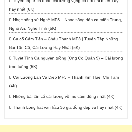
Tuyển tập trích đoạn cải lương vọng cổ hơi dài miền Tây
hay nhất (6K)
Nhạc sống xứ Nghệ MP3 – Nhạc sống dân ca miền Trung,
Nghệ An, Nghệ Tĩnh (5K)
Ca cổ Cẩm Tiên – Châu Thanh MP3 | Tuyển Tập Những
Bài Tân Cổ, Cải Lương Hay Nhất (5K)
Tuyệt Tình Ca nguyên tuồng (Ông Cò Quận 9) – Cải lương
trọn tuồng (5K)
Cải Lương Lan Và Điệp MP3 – Thanh Kim Huệ, Chí Tâm
(4K)
Những bài tân cổ cải lương về mẹ cảm động nhất (4K)
Thanh Long hát văn hầu 36 giá đồng đẹp và hay nhất (4K)