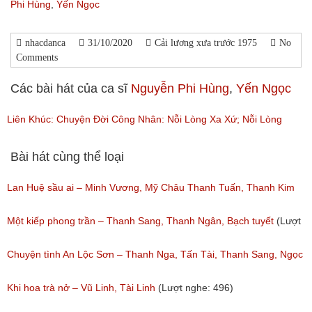
Phi Hùng
,
Yến Ngọc
nhacdanca
31/10/2020
Cải lương xưa trước 1975
No
Comments
Các bài hát của ca sĩ
Nguyễn Phi Hùng
,
Yến Ngọc
Liên Khúc: Chuyện Đời Công Nhân: Nỗi Lòng Xa Xứ; Nỗi Lòng
Người Tha Hương
Bài hát cùng thể loại
(Lượt nghe: 75)
Lan Huệ sầu ai – Minh Vương, Mỹ Châu Thanh Tuấn, Thanh Kim
Huệ
Một kiếp phong trần – Thanh Sang, Thanh Ngân, Bạch tuyết
(Lượt
(Lượt nghe: 2,626)
nghe: 924)
Chuyện tình An Lộc Sơn – Thanh Nga, Tấn Tài, Thanh Sang, Ngọc
Giàu
Khi hoa trà nở – Vũ Linh, Tài Linh
(Lượt nghe: 496)