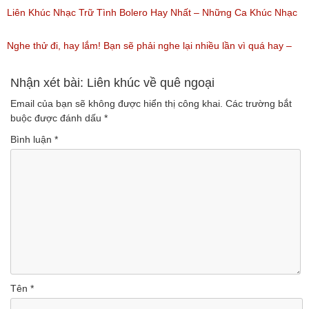
(Lượt nghe: 219)
Nhất / Tuyệt Đỉnh Bolero
Liên Khúc Nhạc Trữ Tình Bolero Hay Nhất – Những Ca Khúc Nhạc
(Lượt nghe: 99)
Vàng Trữ Tình Hay Nhất 2018
Nghe thử đi, hay lắm! Bạn sẽ phải nghe lại nhiều lần vì quá hay –
(Lượt nghe: 75)
Nhạc miền Tây đặc sắc
Nhận xét bài: Liên khúc về quê ngoại
Email của bạn sẽ không được hiển thị công khai.
Các trường bắt
(Lượt nghe: 46)
buộc được đánh dấu
*
Bình luận
*
Tên
*