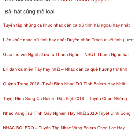
Bài hát cùng thể loại
Tuyển tập những ca khúc nhạc dân ca trữ tình hải ngoại hay nhất
(Lượt nghe: 277)
Liên khúc nhạc trữ tình hay nhất Duyên phận Trách ai vô tình
(Lượt
nghe: 193)
Giao lưu với Nghệ sĩ ưu tú Thanh Ngân – NSUT Thanh Ngân hát
Bolero
LK dân ca miền Tây hay nhất – Nhạc dân ca quê hương trữ tình
(Lượt nghe: 80)
miền tây hay nhất
Quỳnh Trang 2018 -Tuyệt Đỉnh Nhạc Trữ Tình Bolero Hay Nhất
(Lượt nghe: 184)
Của Quỳnh Trang 2018
Tuyệt Đỉnh Song Ca Bolero Đặc Biệt 2018 – Tuyển Chọn Những
(Lượt nghe: 155)
Bài Hát Song Ca Nhạc Vàng Bolero Hay Nhất
Nhạc Vàng Trữ Tình Gây Nghiện Hay Nhất 2018-Tuyệt Đỉnh Song
(Lượt nghe: 218)
Ca Thiên Quang Quỳnh Trang Ngọt Ngào
NHẠC BOLERO – Tuyển Tập Nhạc Vàng Bolero Chọn Lọc Hay