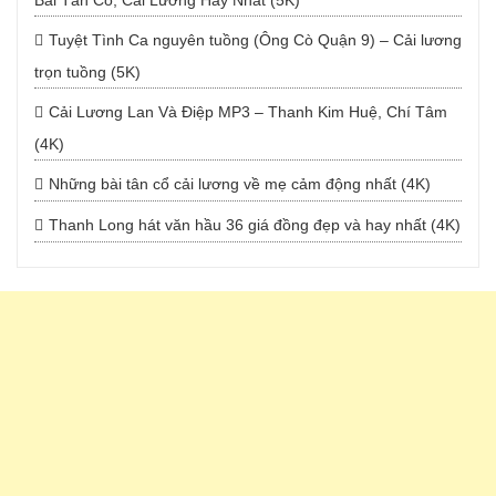
Bài Tân Cổ, Cải Lương Hay Nhất (5K)
Tuyệt Tình Ca nguyên tuồng (Ông Cò Quận 9) – Cải lương
trọn tuồng (5K)
Cải Lương Lan Và Điệp MP3 – Thanh Kim Huệ, Chí Tâm
(4K)
Những bài tân cổ cải lương về mẹ cảm động nhất (4K)
Thanh Long hát văn hầu 36 giá đồng đẹp và hay nhất (4K)