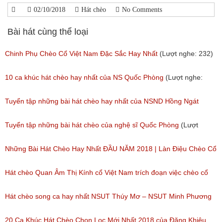
02/10/2018
Hát chèo
No Comments
Bài hát cùng thể loại
Chinh Phụ Chèo Cổ Việt Nam Đặc Sắc Hay Nhất
(Lượt nghe: 232)
10 ca khúc hát chèo hay nhất của NS Quốc Phòng
(Lượt nghe:
1,373)
Tuyển tập những bài hát chèo hay nhất của NSND Hồng Ngát
(Lượt nghe: 777)
Tuyển tập những bài hát chèo của nghệ sĩ Quốc Phòng
(Lượt
nghe: 2,002)
Những Bài Hát Chèo Hay Nhất ĐẦU NĂM 2018 | Làn Điệu Chèo Cổ
Ngọt Ngào Như Ru Lòng Người
Hát chèo Quan Âm Thị Kính cổ Việt Nam trích đoạn việc chèo cổ
(Lượt nghe: 172)
Việt Nam đặc sắc nhất
Hát chèo song ca hay nhất NSUT Thúy Mơ – NSUT Minh Phương
(Lượt nghe: 81)
(Lượt nghe: 189)
20 Ca Khúc Hát Chèo Chọn Lọc Mới Nhất 2018 của Đặng Khiêu