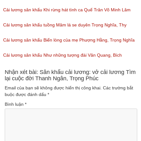
Cải lương sân khấu Khi rừng hát tình ca Quế Trân Võ Minh Lâm
(Lượt nghe: 139)
Cải lương sân khấu tuồng Mâm lá se duyên Trọng Nghĩa, Thy
Trang
Cải lương sân khấu Biển lòng của mẹ Phượng Hằng, Trọng Nghĩa
(Lượt nghe: 70)
(Lượt nghe: 95)
Cải lương sân khấu Như những tượng đài Văn Quang, Bích
Phượng
Nhận xét bài: Sân khấu cải lương: vở cải lương Tìm
lại cuộc đời Thanh Ngân, Trọng Phúc
(Lượt nghe: 34)
Email của bạn sẽ không được hiển thị công khai.
Các trường bắt
buộc được đánh dấu
*
Bình luận
*