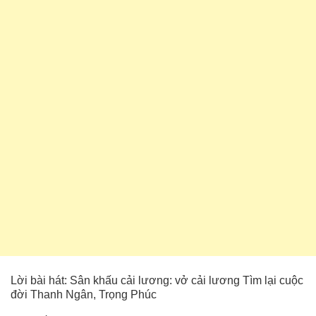
Lời bài hát: Sân khấu cải lương: vở cải lương Tìm lại cuộc
đời Thanh Ngân, Trọng Phúc