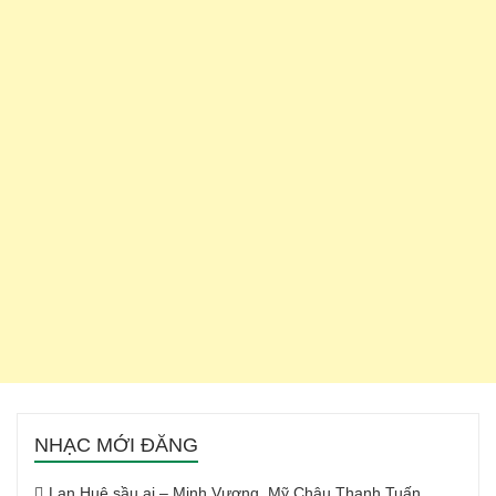
NHẠC MỚI ĐĂNG
Lan Huệ sầu ai – Minh Vương, Mỹ Châu Thanh Tuấn,