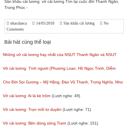
Sân khấu cải lương: vở cải lương Tìm lại cuộc đời Thanh Ngân,
Trọng Phúc -
nhacdanca
14/05/2018
Sân khấu cải lương
No
Comments
Bài hát cùng thể loại
Những vở cải lương hay nhất của NSUT Thanh Ngân và NSUT
Trọng Phúc
Vở cải lương: Tình người (Phượng Loan, Hồ Ngọc Trinh, Diễm
(Lượt nghe: 217)
My,Anh Chàng)
Cho Đời Soi Gương – Mỹ Hằng, Đào Vũ Thanh, Trọng Nghĩa, Như
(Lượt nghe: 111)
Huỳnh
Vở cải lương: Ai là kẻ trộm
(Lượt nghe: 49)
(Lượt nghe: 96)
Vở cải lương: Trọn mối tơ duyên
(Lượt nghe: 71)
Vở cải lương: Bên dòng sông Trẹm
(Lượt nghe: 151)