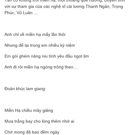
Tân cổ Khung trời miền hạ, một thoáng quê hương, Duyên tình
với sự tham gia của các nghệ sĩ cải lương Thanh Ngân, Trọng
Phúc, Vũ Luân …
Anh chỉ về miền hạ mấy lần thôi
Nhưng để lại trong em nhiều kỷ niệm
Em gói ghém nâng niu tình yêu đầu ngọt lịm
Anh đi rôi miền hạ ngóng trông theo…
Đoản khúc lam giang:
Miền Hạ chiều mây giăng
Mưa trắng bay cho lòng thêm nhớ ai
Chờ mong đã bao đêm ngày