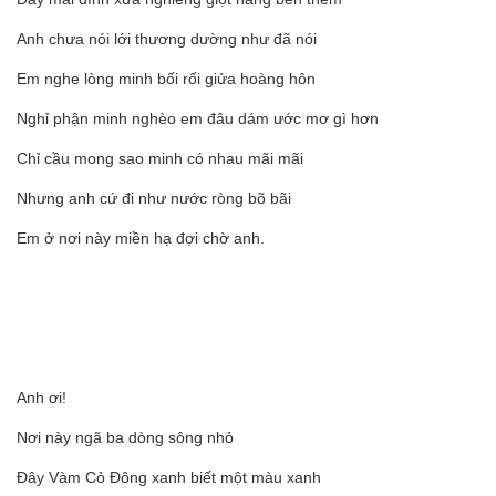
Anh chưa nói lới thương dường như đã nói
Em nghe lòng minh bối rối giửa hoàng hôn
Nghỉ phận minh nghèo em đâu dám ước mơ gì hơn
Chỉ cầu mong sao minh có nhau mãi mãi
Nhưng anh cứ đi như nước ròng bõ bãi
Em ở nơi này miền hạ đợi chờ anh.
Anh ơi!
Nơi này ngã ba dòng sông nhỏ
Đây Vàm Cỏ Đông xanh biết một màu xanh