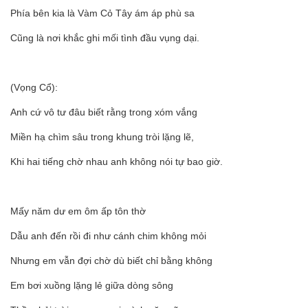
Phía bên kia là Vàm Cỏ Tây ám áp phù sa
Cũng là nơi khắc ghi mối tình đầu vụng dại.
(Vọng Cổ):
Anh cứ vô tư đâu biết rằng trong xóm vắng
Miền hạ chìm sâu trong khung tròi lặng lẽ,
Khi hai tiếng chờ nhau anh không nói tự bao giờ.
Mấy năm dư em ôm ấp tôn thờ
Dẫu anh đến rồi đi như cánh chim không mỏi
Nhưng em vẫn đợi chờ dù biết chỉ bằng không
Em bơi xuồng lặng lẻ giữa dòng sông