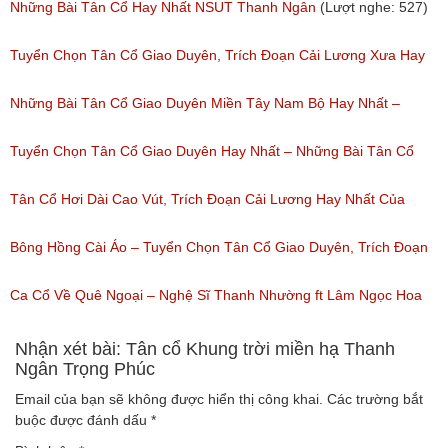
nghe: 276)
Những Bài Tân Cổ Hay Nhất NSUT Thanh Ngân
(Lượt nghe: 527)
Tuyển Chọn Tân Cổ Giao Duyên, Trích Đoạn Cải Lương Xưa Hay
Nhất Được Nghe Nhiều Nhất Trước 1975
Những Bài Tân Cổ Giao Duyên Miền Tây Nam Bộ Hay Nhất –
(Lượt nghe: 471)
Tuyển Tập Tân Cổ Cải Lương Đặc Sắc
Tuyển Chọn Tân Cổ Giao Duyên Hay Nhất – Những Bài Tân Cổ
(Lượt nghe: 319)
Cải Lương Hay Nhất
Tân Cổ Hơi Dài Cao Vút, Trích Đoạn Cải Lương Hay Nhất Của
(Lượt nghe: 214)
Nhiều Nghệ Sĩ Hơi Dài Nghe Nhiều Nhất
Bông Hồng Cài Áo – Tuyển Chọn Tân Cổ Giao Duyên, Trích Đoạn
(Lượt nghe: 208)
Cải Lương Hay Dễ Nghe Mà Cũng Dễ Ngủ
Ca Cổ Về Quê Ngoại – Nghệ Sĩ Thanh Nhường ft Lâm Ngọc Hoa
(Lượt nghe: 234)
(Lượt nghe: 994)
Nhận xét bài: Tân cổ Khung trời miền hạ Thanh
Ngân Trọng Phúc
Email của bạn sẽ không được hiển thị công khai.
Các trường bắt
buộc được đánh dấu
*