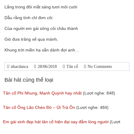
Lắng trong đôi mắt sáng tươi môi cười
Dẫu rằng tình chỉ đơn côi
Của người em gái sông côi châu thành
Gió đưa trăng xế qua mành,
Khung trời miền hạ sẳn dành đợi anh…
nhacdanca
28/06/2018
Tân cổ
No Comments
Bài hát cùng thể loại
Tân cổ Phi Nhung, Mạnh Quỳnh hay nhất
(Lượt nghe: 848)
Tân cổ Ông Lão Chèo Đò – Út Trà Ôn
(Lượt nghe: 484)
Em gái xinh đẹp hát tân cổ hiện đại say đắm lòng người
(Lượt