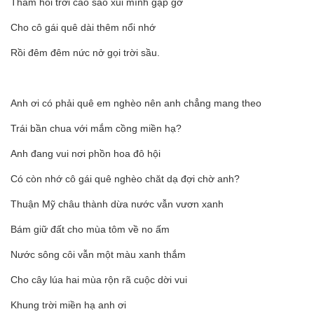
Thầm hỏi trời cao sao xui mình gặp gỡ
Cho cô gái quê dài thêm nổi nhớ
Rồi đêm đêm nức nở gọi trời sầu.
Anh ơi có phải quê em nghèo nên anh chẳng mang theo
Trái bần chua với mắm cồng miền hạ?
Anh đang vui nơi phồn hoa đô hội
Có còn nhớ cô gái quê nghèo chăt dạ đợi chờ anh?
Thuận Mỹ châu thành dừa nước vẫn vươn xanh
Bám giữ đất cho mùa tôm về no ấm
Nước sông côi vẫn một màu xanh thắm
Cho cây lúa hai mùa rộn rã cuộc dời vui
Khung trời miền hạ anh ơi