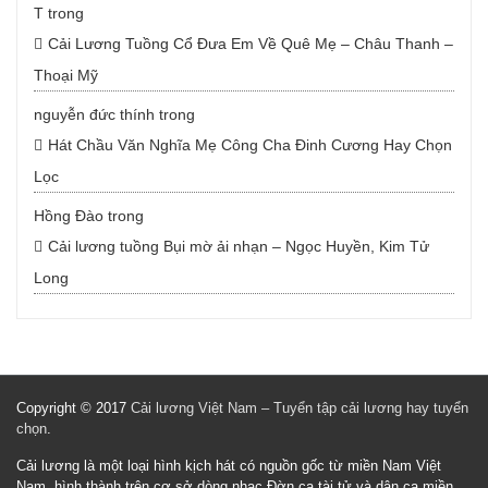
T
trong
Cải Lương Tuồng Cổ Đưa Em Về Quê Mẹ – Châu Thanh –
Thoại Mỹ
nguyễn đức thính
trong
Hát Chầu Văn Nghĩa Mẹ Công Cha Đinh Cương Hay Chọn
Lọc
Hồng Đào
trong
Cải lương tuồng Bụi mờ ải nhạn – Ngọc Huyền, Kim Tử
Long
Copyright © 2017
Cải lương Việt Nam – Tuyển tập cải lương hay tuyển
chọn
.
Cải lương là một loại hình kịch hát có nguồn gốc từ miền Nam Việt
Nam, hình thành trên cơ sở dòng nhạc Đờn ca tài tử và dân ca miền