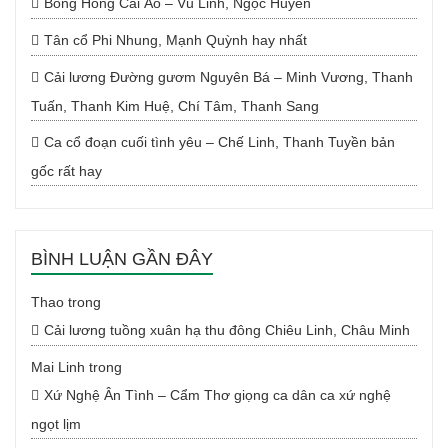
Bông Hồng Cài Áo – Vũ Linh, Ngọc Huyền
Tân cổ Phi Nhung, Mạnh Quỳnh hay nhất
Cải lương Đường gươm Nguyên Bá – Minh Vương, Thanh
Tuấn, Thanh Kim Huệ, Chí Tâm, Thanh Sang
Ca cổ đoạn cuối tình yêu – Chế Linh, Thanh Tuyền bản
gốc rất hay
BÌNH LUẬN GẦN ĐÂY
Thao
trong
Cải lương tuồng xuân hạ thu đông Chiêu Linh, Châu Minh
Mai Linh
trong
Xứ Nghệ Ân Tình – Cẩm Thơ giọng ca dân ca xứ nghệ
ngọt lịm