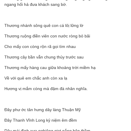
ngang hối hả đưa khách sang bờ.
Thương nhánh sông quê con cá lôị lững lờ
Thương ruộng điền viên con nước ròng bỏ bãi
Cho mấy con còng rộn rã gọi tìm nhau
Thương cây bần vẫn chung thủy trước sau
Thương mấy hàng cau giữa khoảng trời miềm hạ
Về với quê em chắc anh còn xa lạ
Hương vị mắm cóng mà đậm đà nhân nghĩa.
Đây phư ớc tân hưng dây làng Thuận Mỹ
Đây Thanh Vĩnh Long kỷ niệm êm đềm
Dây mái đình xưa nghiêng giọt nắng bên thềm