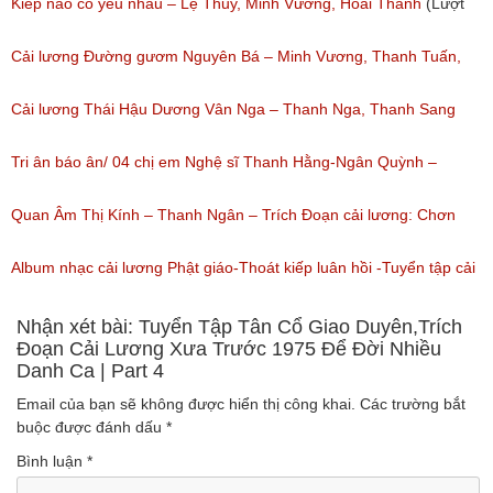
(Lượt nghe: 1,251)
Kiếp nào có yêu nhau – Lệ Thủy, Minh Vương, Hoài Thanh
(Lượt
nghe: 1,059)
Cải lương Đường gươm Nguyên Bá – Minh Vương, Thanh Tuấn,
Thanh Kim Huệ, Chí Tâm, Thanh Sang
Cải lương Thái Hậu Dương Vân Nga – Thanh Nga, Thanh Sang
(Lượt nghe: 1,226)
nguyên tuồng
Tri ân báo ân/ 04 chị em Nghệ sĩ Thanh Hằng-Ngân Quỳnh –
(Lượt nghe: 864)
Thanh Ngọc – NSƯT Thanh Ngân
Quan Âm Thị Kính – Thanh Ngân – Trích Đoạn cải lương: Chơn
(Lượt nghe: 527)
Tâm 6
Album nhạc cải lương Phật giáo-Thoát kiếp luân hồi -Tuyển tập cải
(Lượt nghe: 622)
lương NSUT Thanh Ngân hay nhất
Nhận xét bài: Tuyển Tập Tân Cổ Giao Duyên,Trích
Đoạn Cải Lương Xưa Trước 1975 Để Đời Nhiều
Danh Ca | Part 4
(Lượt nghe: 606)
Email của bạn sẽ không được hiển thị công khai.
Các trường bắt
buộc được đánh dấu
*
Bình luận
*