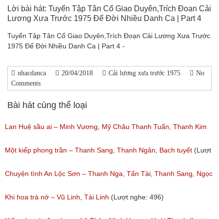
Lời bài hát: Tuyển Tập Tân Cổ Giao Duyên,Trích Đoạn Cải
Lương Xưa Trước 1975 Để Đời Nhiều Danh Ca | Part 4
Tuyển Tập Tân Cổ Giao Duyên,Trích Đoạn Cải Lương Xưa Trước
1975 Để Đời Nhiều Danh Ca | Part 4 -
nhacdanca
20/04/2018
Cải lương xưa trước 1975
No
Comments
Bài hát cùng thể loại
Lan Huệ sầu ai – Minh Vương, Mỹ Châu Thanh Tuấn, Thanh Kim
Huệ
Một kiếp phong trần – Thanh Sang, Thanh Ngân, Bạch tuyết
(Lượt
(Lượt nghe: 2,626)
nghe: 924)
Chuyện tình An Lộc Sơn – Thanh Nga, Tấn Tài, Thanh Sang, Ngọc
Giàu
Khi hoa trà nở – Vũ Linh, Tài Linh
(Lượt nghe: 496)