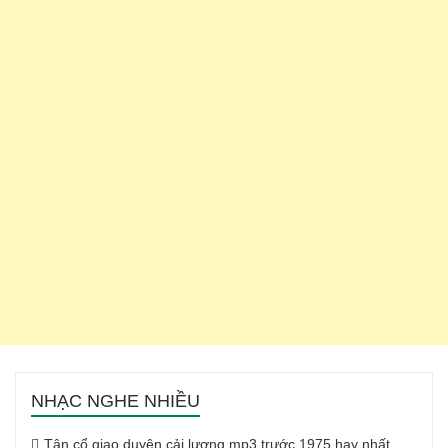
NHẠC NGHE NHIỀU
Tân cổ giao duyên cải lương mp3 trước 1975 hay nhất