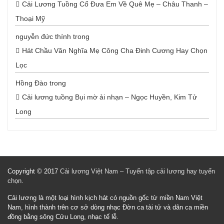
Cải Lương Tuồng Cổ Đưa Em Về Quê Mẹ – Châu Thanh –
Thoại Mỹ
nguyễn đức thính
trong
Hát Chầu Văn Nghĩa Mẹ Công Cha Đinh Cương Hay Chọn
Lọc
Hồng Đào
trong
Cải lương tuồng Bụi mờ ải nhạn – Ngọc Huyền, Kim Tử
Long
Copyright © 2017
Cải lương Việt Nam – Tuyển tập cải lương hay tuyển
chọn
.
Cải lương là một loại hình kịch hát có nguồn gốc từ miền Nam Việt
Nam, hình thành trên cơ sở dòng nhạc Đờn ca tài tử và dân ca miền
đồng bằng sông Cửu Long, nhạc tế lễ.