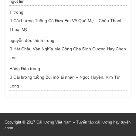
ngọt lịm
T
trong
Cải Lương Tuồng Cổ Đưa Em Về Quê Mẹ – Châu Thanh –
Thoại Mỹ
nguyễn đức thính
trong
Hát Chầu Văn Nghĩa Mẹ Công Cha Đinh Cương Hay Chọn
Lọc
Hồng Đào
trong
Cải lương tuồng Bụi mờ ải nhạn – Ngọc Huyền, Kim Tử
Long
Copyright © 2017
Cải lương Việt Nam – Tuyển tập cải lương hay tuyển
chọn
.