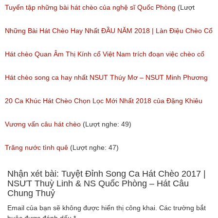
(Lượt nghe: 777)
Tuyển tập những bài hát chèo của nghệ sĩ Quốc Phòng
(Lượt
nghe: 2,002)
Những Bài Hát Chèo Hay Nhất ĐẦU NĂM 2018 | Làn Điệu Chèo Cổ
Ngọt Ngào Như Ru Lòng Người
Hát chèo Quan Âm Thị Kính cổ Việt Nam trích đoạn việc chèo cổ
(Lượt nghe: 172)
Việt Nam đặc sắc nhất
Hát chèo song ca hay nhất NSUT Thúy Mơ – NSUT Minh Phương
(Lượt nghe: 81)
(Lượt nghe: 189)
20 Ca Khúc Hát Chèo Chọn Lọc Mới Nhất 2018 của Đặng Khiêu
(Lượt nghe: 105)
Vương vấn câu hát chèo
(Lượt nghe: 49)
Trăng nước tình quê
(Lượt nghe: 47)
Nhận xét bài: Tuyệt Đỉnh Song Ca Hát Chèo 2017 |
NSƯT Thuỳ Linh & NS Quốc Phòng – Hát Câu
Chung Thuỷ
Email của bạn sẽ không được hiển thị công khai.
Các trường bắt