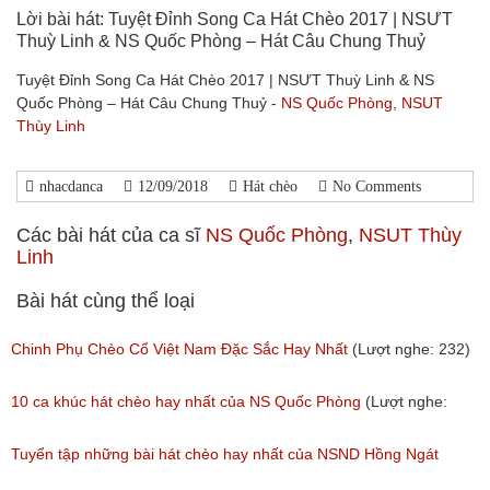
Lời bài hát: Tuyệt Đỉnh Song Ca Hát Chèo 2017 | NSƯT
Thuỳ Linh & NS Quốc Phòng – Hát Câu Chung Thuỷ
Tuyệt Đỉnh Song Ca Hát Chèo 2017 | NSƯT Thuỳ Linh & NS
Quốc Phòng – Hát Câu Chung Thuỷ -
NS Quốc Phòng
,
NSUT
Thùy Linh
nhacdanca
12/09/2018
Hát chèo
No Comments
Các bài hát của ca sĩ
NS Quốc Phòng
,
NSUT Thùy
Linh
Bài hát cùng thể loại
Chinh Phụ Chèo Cổ Việt Nam Đặc Sắc Hay Nhất
(Lượt nghe: 232)
10 ca khúc hát chèo hay nhất của NS Quốc Phòng
(Lượt nghe:
1,371)
Tuyển tập những bài hát chèo hay nhất của NSND Hồng Ngát