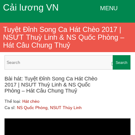
Cải lương VN
MENU
Tuyệt Đỉnh Song Ca Hát Chèo 2017 |
NSƯT Thuỳ Linh & NS Quốc Phòng –
Hát Câu Chung Thuỷ
Search
Bài hát: Tuyệt Đỉnh Song Ca Hát Chèo
2017 | NSƯT Thuỳ Linh & NS Quốc
Phòng – Hát Câu Chung Thuỷ
Thể loại:
Hát chèo
Ca sĩ:
NS Quốc Phòng
,
NSUT Thùy Linh