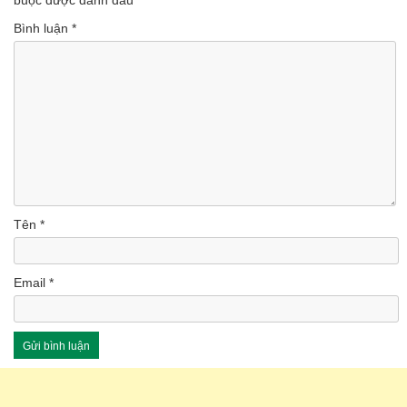
buộc được đánh dấu
*
Bình luận
*
Tên
*
Email
*