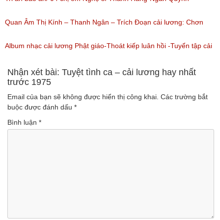
(Lượt nghe: 864)
Thanh Ngọc – NSƯT Thanh Ngân
Quan Âm Thị Kính – Thanh Ngân – Trích Đoạn cải lương: Chơn
(Lượt nghe: 527)
Tâm 6
Album nhạc cải lương Phật giáo-Thoát kiếp luân hồi -Tuyển tập cải
(Lượt nghe: 622)
lương NSUT Thanh Ngân hay nhất
Nhận xét bài: Tuyệt tình ca – cải lương hay nhất
trước 1975
(Lượt nghe: 606)
Email của bạn sẽ không được hiển thị công khai.
Các trường bắt
buộc được đánh dấu
*
Bình luận
*