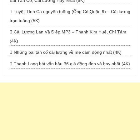
Bài Tân Cổ, Cải Lương Hay Nhất (5K)
Tuyệt Tình Ca nguyên tuồng (Ông Cò Quận 9) – Cải lương
trọn tuồng (5K)
Cải Lương Lan Và Điệp MP3 – Thanh Kim Huệ, Chí Tâm
(4K)
Những bài tân cổ cải lương về mẹ cảm động nhất (4K)
Thanh Long hát văn hầu 36 giá đồng đẹp và hay nhất (4K)