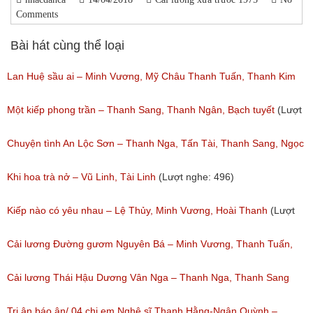
Comments
Bài hát cùng thể loại
Lan Huệ sầu ai – Minh Vương, Mỹ Châu Thanh Tuấn, Thanh Kim
Huệ
Một kiếp phong trần – Thanh Sang, Thanh Ngân, Bạch tuyết
(Lượt
(Lượt nghe: 2,624)
nghe: 924)
Chuyện tình An Lộc Sơn – Thanh Nga, Tấn Tài, Thanh Sang, Ngọc
Giàu
Khi hoa trà nở – Vũ Linh, Tài Linh
(Lượt nghe: 496)
(Lượt nghe: 1,251)
Kiếp nào có yêu nhau – Lệ Thủy, Minh Vương, Hoài Thanh
(Lượt
nghe: 1,059)
Cải lương Đường gươm Nguyên Bá – Minh Vương, Thanh Tuấn,
Thanh Kim Huệ, Chí Tâm, Thanh Sang
Cải lương Thái Hậu Dương Vân Nga – Thanh Nga, Thanh Sang
(Lượt nghe: 1,226)
nguyên tuồng
Tri ân báo ân/ 04 chị em Nghệ sĩ Thanh Hằng-Ngân Quỳnh –