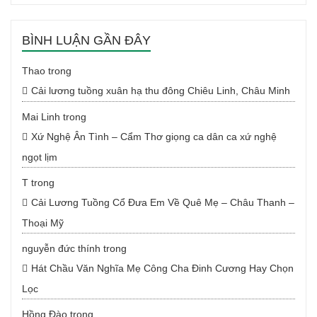
BÌNH LUẬN GẦN ĐÂY
Thao
trong
Cải lương tuồng xuân hạ thu đông Chiêu Linh, Châu Minh
Mai Linh
trong
Xứ Nghệ Ân Tình – Cẩm Thơ giọng ca dân ca xứ nghệ
ngọt lịm
T
trong
Cải Lương Tuồng Cổ Đưa Em Về Quê Mẹ – Châu Thanh –
Thoại Mỹ
nguyễn đức thính
trong
Hát Chầu Văn Nghĩa Mẹ Công Cha Đinh Cương Hay Chọn
Lọc
Hồng Đào
trong