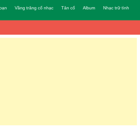
đoạn
Vầng trăng cổ nhạc
Tân cổ
Album
Nhạc trữ tình