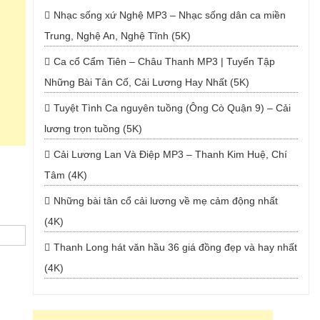
Nhạc sống xứ Nghệ MP3 – Nhạc sống dân ca miền
Trung, Nghệ An, Nghệ Tĩnh (5K)
Ca cổ Cẩm Tiên – Châu Thanh MP3 | Tuyển Tập
Những Bài Tân Cổ, Cải Lương Hay Nhất (5K)
Tuyệt Tình Ca nguyên tuồng (Ông Cò Quận 9) – Cải
lương trọn tuồng (5K)
Cải Lương Lan Và Điệp MP3 – Thanh Kim Huệ, Chí
Tâm (4K)
Những bài tân cổ cải lương về mẹ cảm động nhất
(4K)
Thanh Long hát văn hầu 36 giá đồng đẹp và hay nhất
(4K)