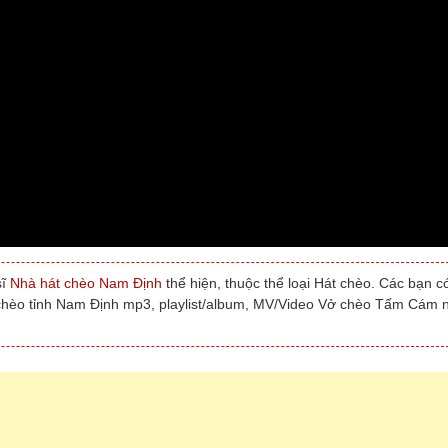
sĩ
Nhà hát chèo Nam Định
thể hiện, thuộc thể loại Hát chèo. Các bạn c
 chèo tỉnh Nam Định mp3, playlist/album, MV/Video Vở chèo Tấm Cám 