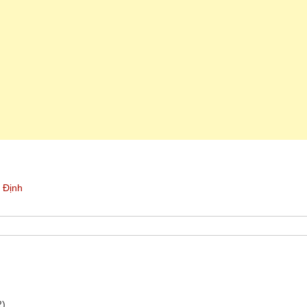
 Định
2)