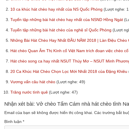
2.
10 ca khúc hát chèo hay nhất của NS Quốc Phòng
(Lượt nghe: 1
3.
Tuyển tập những bài hát chèo hay nhất của NSND Hồng Ngát
(L
4.
Tuyển tập những bài hát chèo của nghệ sĩ Quốc Phòng
(Lượt ng
5.
Những Bài Hát Chèo Hay Nhất ĐẦU NĂM 2018 | Làn Điệu Chèo
6.
Hát chèo Quan Âm Thị Kính cổ Việt Nam trích đoạn việc chèo c
7.
Hát chèo song ca hay nhất NSUT Thúy Mơ – NSUT Minh Phươ
8.
20 Ca Khúc Hát Chèo Chọn Lọc Mới Nhất 2018 của Đặng Khiêu
9.
Vương vấn câu hát chèo
(Lượt nghe: 49)
10.
Trăng nước tình quê
(Lượt nghe: 47)
Nhận xét bài: Vở chèo Tấm Cám nhà hát chèo tỉnh N
Email của bạn sẽ không được hiển thị công khai.
Các trường bắt b
Bình luận
*