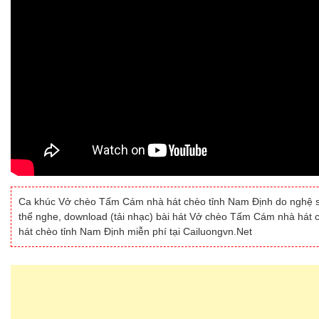
Ca khúc Vở chèo Tấm Cám nhà hát chèo tỉnh Nam Định do nghệ 
thể nghe, download (tải nhạc) bài hát Vở chèo Tấm Cám nhà hát
hát chèo tỉnh Nam Định miễn phí tại Cailuongvn.Net