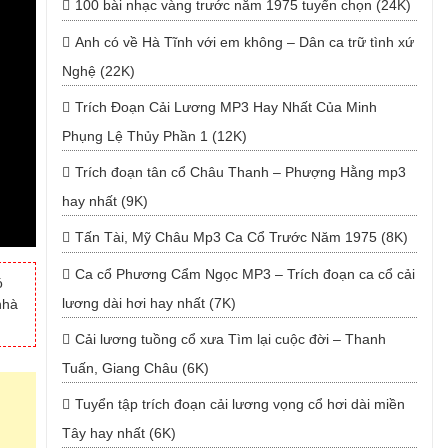
100 bài nhạc vàng trước năm 1975 tuyển chọn (24K)
Anh có về Hà Tĩnh với em không – Dân ca trữ tình xứ
Nghệ (22K)
Trích Đoạn Cải Lương MP3 Hay Nhất Của Minh
Phụng Lệ Thủy Phần 1 (12K)
Trích đoạn tân cổ Châu Thanh – Phượng Hằng mp3
hay nhất (9K)
Tấn Tài, Mỹ Châu Mp3 Ca Cổ Trước Năm 1975 (8K)
Ca cổ Phương Cẩm Ngọc MP3 – Trích đoạn ca cổ cải
ó
lương dài hơi hay nhất (7K)
nhà
Cải lương tuồng cổ xưa Tìm lại cuộc đời – Thanh
Tuấn, Giang Châu (6K)
Tuyển tập trích đoạn cải lương vọng cổ hơi dài miền
Tây hay nhất (6K)