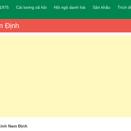
 1975
Cải lương xã hội
Hội ngộ danh hài
Sân khấu
Trích 
m Định
tỉnh Nam Định