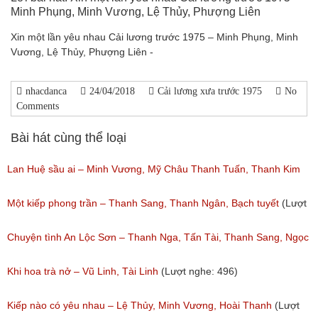
Minh Phụng, Minh Vương, Lệ Thủy, Phượng Liên
Xin một lần yêu nhau Cải lương trước 1975 – Minh Phụng, Minh
Vương, Lệ Thủy, Phượng Liên -
nhacdanca
24/04/2018
Cải lương xưa trước 1975
No
Comments
Bài hát cùng thể loại
Lan Huệ sầu ai – Minh Vương, Mỹ Châu Thanh Tuấn, Thanh Kim
Huệ
Một kiếp phong trần – Thanh Sang, Thanh Ngân, Bạch tuyết
(Lượt
(Lượt nghe: 2,628)
nghe: 925)
Chuyện tình An Lộc Sơn – Thanh Nga, Tấn Tài, Thanh Sang, Ngọc
Giàu
Khi hoa trà nở – Vũ Linh, Tài Linh
(Lượt nghe: 496)
(Lượt nghe: 1,251)
Kiếp nào có yêu nhau – Lệ Thủy, Minh Vương, Hoài Thanh
(Lượt