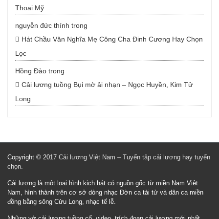
Thoại Mỹ
nguyễn đức thính
trong
Hát Chầu Văn Nghĩa Mẹ Công Cha Đinh Cương Hay Chọn
Lọc
Hồng Đào
trong
Cải lương tuồng Bụi mờ ải nhạn – Ngọc Huyền, Kim Tử
Long
Copyright © 2017
Cải lương Việt Nam – Tuyển tập cải lương hay tuyển
chọn
.
Cải lương là một loại hình kịch hát có nguồn gốc từ miền Nam Việt
Nam, hình thành trên cơ sở dòng nhạc Đờn ca tài tử và dân ca miền
đồng bằng sông Cửu Long, nhạc tế lễ.
Những vở cải lương tuồng cổ, video, trích đoạn cải lương mới nhất