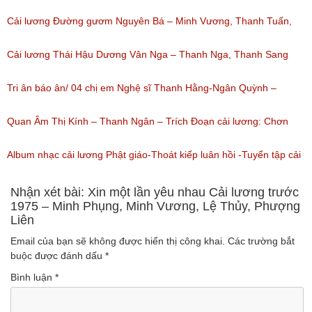
nghe: 1,060)
Cải lương Đường gươm Nguyên Bá – Minh Vương, Thanh Tuấn,
Thanh Kim Huệ, Chí Tâm, Thanh Sang
Cải lương Thái Hậu Dương Vân Nga – Thanh Nga, Thanh Sang
(Lượt nghe: 1,227)
nguyên tuồng
Tri ân báo ân/ 04 chị em Nghệ sĩ Thanh Hằng-Ngân Quỳnh –
(Lượt nghe: 865)
Thanh Ngọc – NSƯT Thanh Ngân
Quan Âm Thị Kính – Thanh Ngân – Trích Đoạn cải lương: Chơn
(Lượt nghe: 527)
Tâm 6
Album nhạc cải lương Phật giáo-Thoát kiếp luân hồi -Tuyển tập cải
(Lượt nghe: 622)
lương NSUT Thanh Ngân hay nhất
Nhận xét bài: Xin một lần yêu nhau Cải lương trước
1975 – Minh Phụng, Minh Vương, Lệ Thủy, Phượng
Liên
(Lượt nghe: 606)
Email của bạn sẽ không được hiển thị công khai.
Các trường bắt
buộc được đánh dấu
*
Bình luận
*