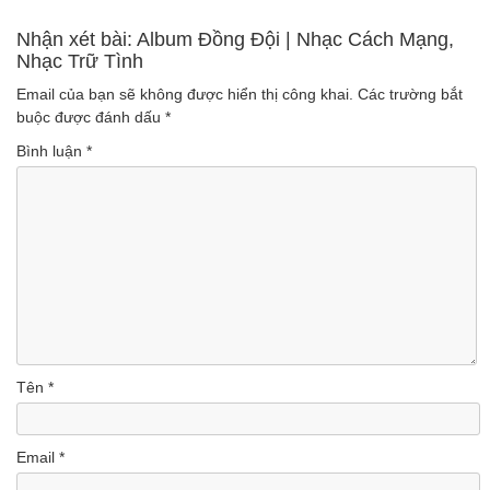
(Lượt nghe: 340)
Anh Thơ Trọng Tấn
Nhận xét bài: Album Đồng Đội | Nhạc Cách Mạng,
Nhạc Trữ Tình
(Lượt nghe: 716)
Email của bạn sẽ không được hiển thị công khai.
Các trường bắt
buộc được đánh dấu
*
Bình luận
*
Tên
*
Email
*