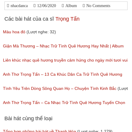
nhacdanca
12/06/2020
Album
No Comments
Các bài hát của ca sĩ
Trọng Tấn
Màu hoa đỏ
(Lượt nghe: 32)
Giận Mà Thương – Nhạc Trữ Tình Quê Hương Hay Nhất | Album
Anh Thơ Trọng Tấn
Liên khúc nhạc quê hương truyền cảm hứng cho ngày mới tươi vui
(Lượt nghe: 716)
(Lượt nghe: 44)
Anh Thơ Trọng Tấn – 13 Ca Khúc Dân Ca Trữ Tình Quê Hương
Hay Nhất
Tình Yêu Trên Dòng Sông Quan Họ – Chuyện Tình Kinh Bắc
(Lượt
(Lượt nghe: 534)
nghe: 25)
Anh Thơ Trọng Tấn – Ca Nhạc Trữ Tình Quê Hương Tuyển Chọn
(Lượt nghe: 255)
Bài hát cùng thể loại
Tổng hợp những bài hát về Thanh Hóa
(Lượt nghe: 1,279)