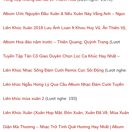
Album Ước Nguyện Đầu Xuân & Nếu Xuân Này Vắng Anh – Ngọc
Nữ Phương Anh │ Nhạc Xuân Mới Nhất 2018
Liên Khúc Xuân 2018 Lưu Ánh Loan ft Khưu Huy Vũ, Ân Thiên Vỹ,
(Lượt nghe: 635)
Lưu Chí Vỹ
Album Hoa đào năm trước – Thiên Quang, Quỳnh Trang
(Lượt
(Lượt nghe: 410)
nghe: 249)
Tuyển Tập Tân Cổ Giao Duyên Chọn Lọc Ca Khúc Hay Nhất –
Album Tân Cổ Hoa Tím Bằng Lăng
Liên Khúc Nhạc Sống Đám Cưới Remix Cực Sôi Động
(Lượt nghe:
(Lượt nghe: 1,171)
705)
Liên khúc Ngẫu Hứng Lý Qua Cầu Album Nhạc Đám Cưới Tuyển
Chọn Cực Hay
Liên khúc mùa xuân 2
(Lượt nghe: 193)
(Lượt nghe: 439)
Liên Khúc Xuân (Xuân Họp Mặt; Đón Xuân; Xuân Đã Về; Mùa Xuân
Ơi; Ngày Tết Quê Em)
Giận Mà Thương – Nhạc Trữ Tình Quê Hương Hay Nhất | Album