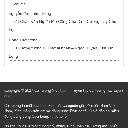
Thoại Mỹ
nguyễn đức thính
trong
Hát Chầu Văn Nghĩa Mẹ Công Cha Đinh Cương Hay Chọn
Lọc
Hồng Đào
trong
Cải lương tuồng Bụi mờ ải nhạn – Ngọc Huyền, Kim Tử
Long
Copyright © 2017
Cải lương Việt Nam – Tuyển tập cải lương hay tuyển
chọn
.
Cải lương là một loại hình kịch hát có nguồn gốc từ miền Nam Việt
Nam, hình thành trên cơ sở dòng nhạc Đờn ca tài tử và dân ca miền
đồng bằng sông Cửu Long, nhạc tế lễ.
Những vở cải lương tuồng cổ, video, trích đoạn cải lương mới nhất