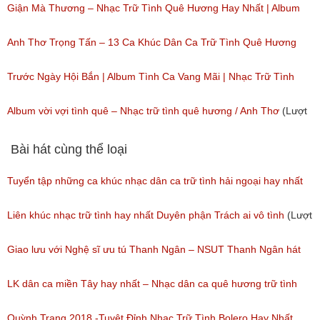
Giận Mà Thương – Nhạc Trữ Tình Quê Hương Hay Nhất | Album
Anh Thơ Trọng Tấn
Anh Thơ Trọng Tấn – 13 Ca Khúc Dân Ca Trữ Tình Quê Hương
(Lượt nghe: 716)
Hay Nhất
Trước Ngày Hội Bắn | Album Tình Ca Vang Mãi | Nhạc Trữ Tình
(Lượt nghe: 534)
(Lượt nghe: 42)
Album vời vợi tình quê – Nhạc trữ tình quê hương / Anh Thơ
(Lượt
nghe: 60)
Bài hát cùng thể loại
Tuyển tập những ca khúc nhạc dân ca trữ tình hải ngoại hay nhất
(Lượt nghe: 277)
Liên khúc nhạc trữ tình hay nhất Duyên phận Trách ai vô tình
(Lượt
nghe: 193)
Giao lưu với Nghệ sĩ ưu tú Thanh Ngân – NSUT Thanh Ngân hát
Bolero
LK dân ca miền Tây hay nhất – Nhạc dân ca quê hương trữ tình
(Lượt nghe: 80)
miền tây hay nhất
Quỳnh Trang 2018 -Tuyệt Đỉnh Nhạc Trữ Tình Bolero Hay Nhất