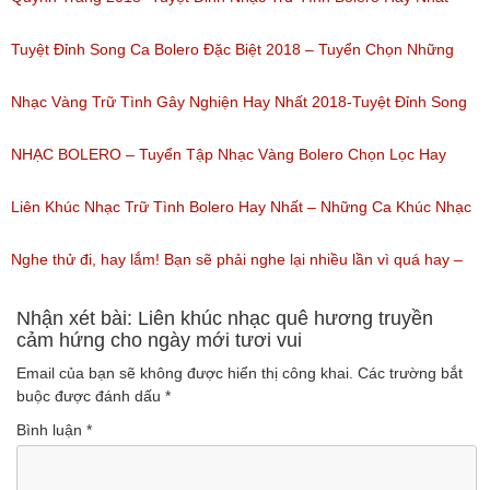
(Lượt nghe: 184)
Của Quỳnh Trang 2018
Tuyệt Đỉnh Song Ca Bolero Đặc Biệt 2018 – Tuyển Chọn Những
(Lượt nghe: 155)
Bài Hát Song Ca Nhạc Vàng Bolero Hay Nhất
Nhạc Vàng Trữ Tình Gây Nghiện Hay Nhất 2018-Tuyệt Đỉnh Song
(Lượt nghe: 218)
Ca Thiên Quang Quỳnh Trang Ngọt Ngào
NHẠC BOLERO – Tuyển Tập Nhạc Vàng Bolero Chọn Lọc Hay
(Lượt nghe: 219)
Nhất / Tuyệt Đỉnh Bolero
Liên Khúc Nhạc Trữ Tình Bolero Hay Nhất – Những Ca Khúc Nhạc
(Lượt nghe: 99)
Vàng Trữ Tình Hay Nhất 2018
Nghe thử đi, hay lắm! Bạn sẽ phải nghe lại nhiều lần vì quá hay –
(Lượt nghe: 75)
Nhạc miền Tây đặc sắc
Nhận xét bài: Liên khúc nhạc quê hương truyền
cảm hứng cho ngày mới tươi vui
(Lượt nghe: 46)
Email của bạn sẽ không được hiển thị công khai.
Các trường bắt
buộc được đánh dấu
*
Bình luận
*