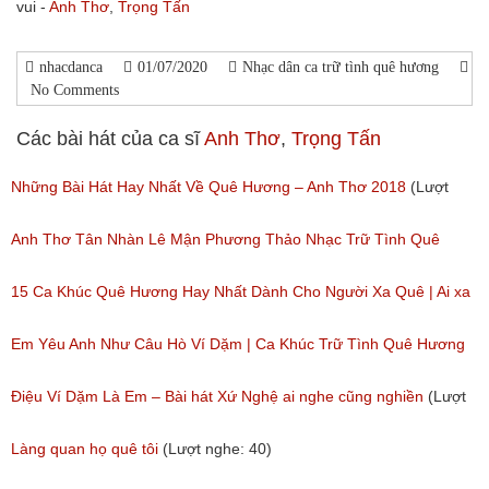
vui -
Anh Thơ
,
Trọng Tấn
nhacdanca
01/07/2020
Nhạc dân ca trữ tình quê hương
No Comments
Các bài hát của ca sĩ
Anh Thơ
,
Trọng Tấn
Những Bài Hát Hay Nhất Về Quê Hương – Anh Thơ 2018
(Lượt
nghe: 430)
Anh Thơ Tân Nhàn Lê Mận Phương Thảo Nhạc Trữ Tình Quê
Hương Tuyển Chọn
15 Ca Khúc Quê Hương Hay Nhất Dành Cho Người Xa Quê | Ai xa
(Lượt nghe: 443)
quê cũng muốn nghe
Em Yêu Anh Như Câu Hò Ví Dặm | Ca Khúc Trữ Tình Quê Hương
(Lượt nghe: 201)
Anh Thơ
Điệu Ví Dặm Là Em – Bài hát Xứ Nghệ ai nghe cũng nghiền
(Lượt
(Lượt nghe: 50)
nghe: 84)
Làng quan họ quê tôi
(Lượt nghe: 40)