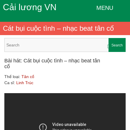
Cải lương VN
MENU
Cát bụi cuộc tình – nhạc beat tân cổ
Search
Bài hát: Cát bụi cuộc tình – nhạc beat tân
cổ
Thể loại:
Tân cổ
Ca sĩ:
Linh Trúc