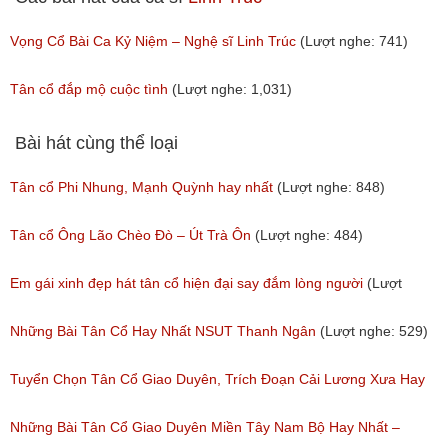
Vọng Cổ Bài Ca Kỷ Niệm – Nghệ sĩ Linh Trúc
(Lượt nghe: 741)
Tân cổ đắp mộ cuộc tình
(Lượt nghe: 1,031)
Bài hát cùng thể loại
Tân cổ Phi Nhung, Mạnh Quỳnh hay nhất
(Lượt nghe: 848)
Tân cổ Ông Lão Chèo Đò – Út Trà Ôn
(Lượt nghe: 484)
Em gái xinh đẹp hát tân cổ hiện đại say đắm lòng người
(Lượt
nghe: 276)
Những Bài Tân Cổ Hay Nhất NSUT Thanh Ngân
(Lượt nghe: 529)
Tuyển Chọn Tân Cổ Giao Duyên, Trích Đoạn Cải Lương Xưa Hay
Nhất Được Nghe Nhiều Nhất Trước 1975
Những Bài Tân Cổ Giao Duyên Miền Tây Nam Bộ Hay Nhất –