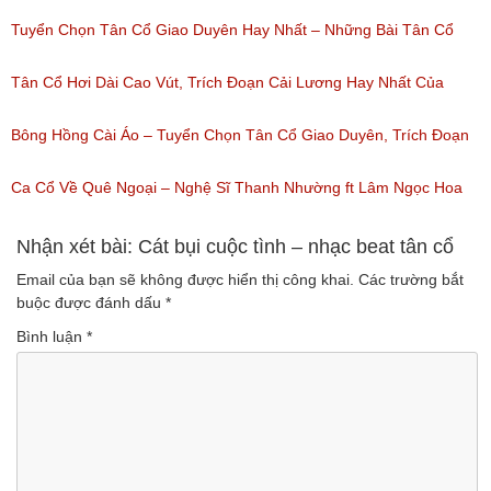
(Lượt nghe: 472)
Tuyển Tập Tân Cổ Cải Lương Đặc Sắc
Tuyển Chọn Tân Cổ Giao Duyên Hay Nhất – Những Bài Tân Cổ
(Lượt nghe: 319)
Cải Lương Hay Nhất
Tân Cổ Hơi Dài Cao Vút, Trích Đoạn Cải Lương Hay Nhất Của
(Lượt nghe: 216)
Nhiều Nghệ Sĩ Hơi Dài Nghe Nhiều Nhất
Bông Hồng Cài Áo – Tuyển Chọn Tân Cổ Giao Duyên, Trích Đoạn
(Lượt nghe: 208)
Cải Lương Hay Dễ Nghe Mà Cũng Dễ Ngủ
Ca Cổ Về Quê Ngoại – Nghệ Sĩ Thanh Nhường ft Lâm Ngọc Hoa
(Lượt nghe: 234)
(Lượt nghe: 994)
Nhận xét bài: Cát bụi cuộc tình – nhạc beat tân cổ
Email của bạn sẽ không được hiển thị công khai.
Các trường bắt
buộc được đánh dấu
*
Bình luận
*