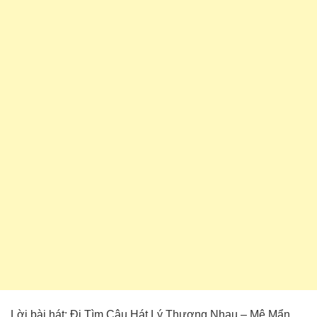
Lời bài hát: Đi Tìm Câu Hát Lý Thương Nhau – Mê Mẩn