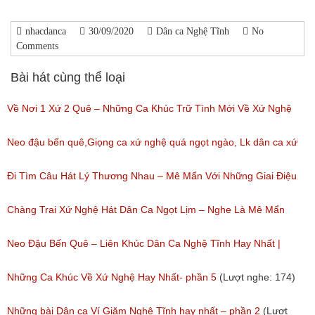
nhacdanca
30/09/2020
Dân ca Nghệ Tĩnh
No
Comments
Bài hát cùng thể loại
Về Nơi 1 Xứ 2 Quê – Những Ca Khúc Trữ Tình Mới Về Xứ Nghệ
(Lượt nghe: 161)
Neo đậu bến quê,Giọng ca xứ nghệ quá ngọt ngào, Lk dân ca xứ
nghệ hay nhất
Đi Tìm Câu Hát Lý Thương Nhau – Mê Mẩn Với Những Giai Điệu
(Lượt nghe: 153)
Tình Yêu Ngọt Ngào Này
Chàng Trai Xứ Nghệ Hát Dân Ca Ngọt Lịm – Nghe Là Mê Mẩn
(Lượt nghe: 107)
(Lượt nghe: 100)
Neo Đậu Bến Quê – Liên Khúc Dân Ca Nghệ Tĩnh Hay Nhất |
Giọng Ca Xứ Nghệ Ngọt Ngào
Những Ca Khúc Về Xứ Nghệ Hay Nhất- phần 5
(Lượt nghe: 174)
(Lượt nghe: 125)
Những bài Dân ca Ví Giặm Nghệ Tĩnh hay nhất – phần 2
(Lượt