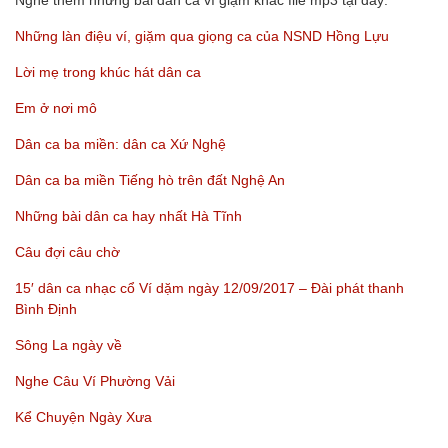
Nghe thêm những bài dân ca ví giặm khác file mp3 tại đây:
Những làn điệu ví, giặm qua giọng ca của NSND Hồng Lựu
Lời mẹ trong khúc hát dân ca
Em ở nơi mô
Dân ca ba miền: dân ca Xứ Nghệ
Dân ca ba miền Tiếng hò trên đất Nghệ An
Những bài dân ca hay nhất Hà Tĩnh
Câu đợi câu chờ
15′ dân ca nhạc cổ Ví dặm ngày 12/09/2017 – Đài phát thanh
Bình Định
Sông La ngày về
Nghe Câu Ví Phường Vải
Kể Chuyện Ngày Xưa