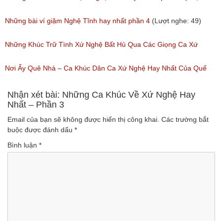
nghe: 89)
Những bài ví giặm Nghệ Tĩnh hay nhất phần 4
(Lượt nghe: 49)
Những Khúc Trữ Tình Xứ Nghệ Bất Hủ Qua Các Giọng Ca Xứ
Nghệ
Nơi Ấy Quê Nhà – Ca Khúc Dân Ca Xứ Nghệ Hay Nhất Của Quế
(Lượt nghe: 121)
Thương
Nhận xét bài: Những Ca Khúc Về Xứ Nghệ Hay
Nhất – Phần 3
(Lượt nghe: 74)
Email của bạn sẽ không được hiển thị công khai.
Các trường bắt
buộc được đánh dấu
*
Bình luận
*