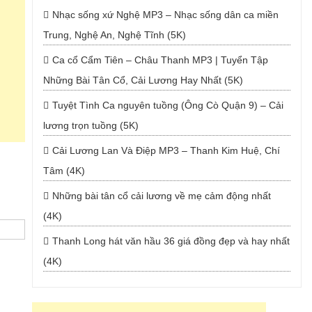
Nhạc sống xứ Nghệ MP3 – Nhạc sống dân ca miền
Trung, Nghệ An, Nghệ Tĩnh (5K)
Ca cổ Cẩm Tiên – Châu Thanh MP3 | Tuyển Tập
Những Bài Tân Cổ, Cải Lương Hay Nhất (5K)
Tuyệt Tình Ca nguyên tuồng (Ông Cò Quận 9) – Cải
lương trọn tuồng (5K)
Cải Lương Lan Và Điệp MP3 – Thanh Kim Huệ, Chí
Tâm (4K)
Những bài tân cổ cải lương về mẹ cảm động nhất
(4K)
Thanh Long hát văn hầu 36 giá đồng đẹp và hay nhất
(4K)