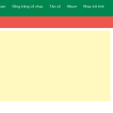
đoạn
Vầng trăng cổ nhạc
Tân cổ
Album
Nhạc trữ tình