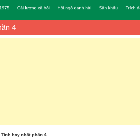
 1975
Cải lương xã hội
Hội ngộ danh hài
Sân khấu
Trích 
hần 4
 Tĩnh hay nhất phần 4