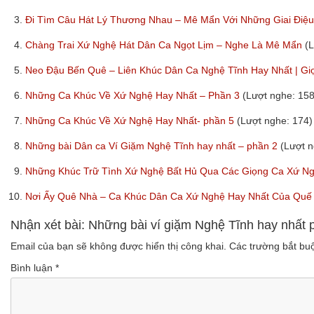
3.
Đi Tìm Câu Hát Lý Thương Nhau – Mê Mẩn Với Những Giai Điệ
4.
Chàng Trai Xứ Nghệ Hát Dân Ca Ngọt Lịm – Nghe Là Mê Mẩn
(
5.
Neo Đậu Bến Quê – Liên Khúc Dân Ca Nghệ Tĩnh Hay Nhất | G
6.
Những Ca Khúc Về Xứ Nghệ Hay Nhất – Phần 3
(Lượt nghe: 158
7.
Những Ca Khúc Về Xứ Nghệ Hay Nhất- phần 5
(Lượt nghe: 174)
8.
Những bài Dân ca Ví Giặm Nghệ Tĩnh hay nhất – phần 2
(Lượt n
9.
Những Khúc Trữ Tình Xứ Nghệ Bất Hủ Qua Các Giọng Ca Xứ N
10.
Nơi Ấy Quê Nhà – Ca Khúc Dân Ca Xứ Nghệ Hay Nhất Của Qu
Nhận xét bài: Những bài ví giặm Nghệ Tĩnh hay nhất 
Email của bạn sẽ không được hiển thị công khai.
Các trường bắt b
Bình luận
*