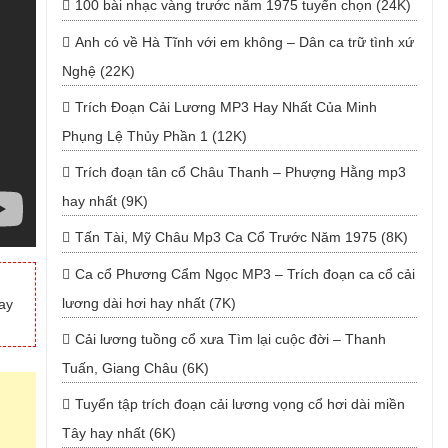
100 bài nhạc vàng trước năm 1975 tuyển chọn (24K)
Anh có về Hà Tĩnh với em không – Dân ca trữ tình xứ
Nghệ (22K)
Trích Đoạn Cải Lương MP3 Hay Nhất Của Minh
Phụng Lệ Thủy Phần 1 (12K)
Trích đoạn tân cổ Châu Thanh – Phượng Hằng mp3
hay nhất (9K)
Tấn Tài, Mỹ Châu Mp3 Ca Cổ Trước Năm 1975 (8K)
Ca cổ Phương Cẩm Ngọc MP3 – Trích đoạn ca cổ cải
lương dài hơi hay nhất (7K)
ay
Cải lương tuồng cổ xưa Tìm lại cuộc đời – Thanh
Tuấn, Giang Châu (6K)
Tuyển tập trích đoạn cải lương vọng cổ hơi dài miền
Tây hay nhất (6K)