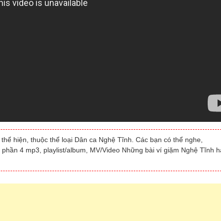
thể hiện, thuộc thể loại Dân ca Nghệ Tĩnh. Các bạn có thể nghe,
t phần 4 mp3, playlist/album, MV/Video Những bài ví giặm Nghệ Tĩnh h