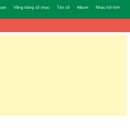
đoạn
Vầng trăng cổ nhạc
Tân cổ
Album
Nhạc trữ tình