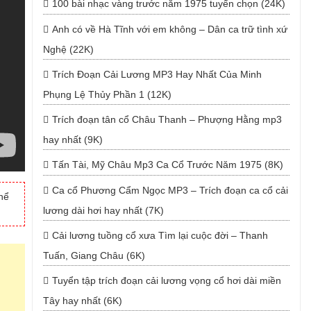
100 bài nhạc vàng trước năm 1975 tuyển chọn (24K)
Anh có về Hà Tĩnh với em không – Dân ca trữ tình xứ
Nghệ (22K)
Trích Đoạn Cải Lương MP3 Hay Nhất Của Minh
Phụng Lệ Thủy Phần 1 (12K)
Trích đoạn tân cổ Châu Thanh – Phượng Hằng mp3
hay nhất (9K)
Tấn Tài, Mỹ Châu Mp3 Ca Cổ Trước Năm 1975 (8K)
Ca cổ Phương Cẩm Ngọc MP3 – Trích đoạn ca cổ cải
thể
lương dài hơi hay nhất (7K)
Cải lương tuồng cổ xưa Tìm lại cuộc đời – Thanh
Tuấn, Giang Châu (6K)
Tuyển tập trích đoạn cải lương vọng cổ hơi dài miền
Tây hay nhất (6K)