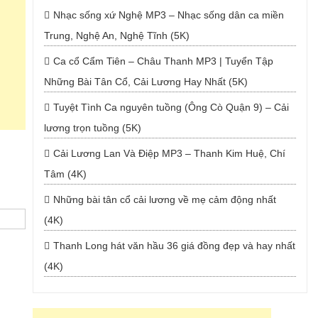
Nhạc sống xứ Nghệ MP3 – Nhạc sống dân ca miền
Trung, Nghệ An, Nghệ Tĩnh (5K)
Ca cổ Cẩm Tiên – Châu Thanh MP3 | Tuyển Tập
Những Bài Tân Cổ, Cải Lương Hay Nhất (5K)
Tuyệt Tình Ca nguyên tuồng (Ông Cò Quận 9) – Cải
lương trọn tuồng (5K)
Cải Lương Lan Và Điệp MP3 – Thanh Kim Huệ, Chí
Tâm (4K)
Những bài tân cổ cải lương về mẹ cảm động nhất
(4K)
Thanh Long hát văn hầu 36 giá đồng đẹp và hay nhất
(4K)