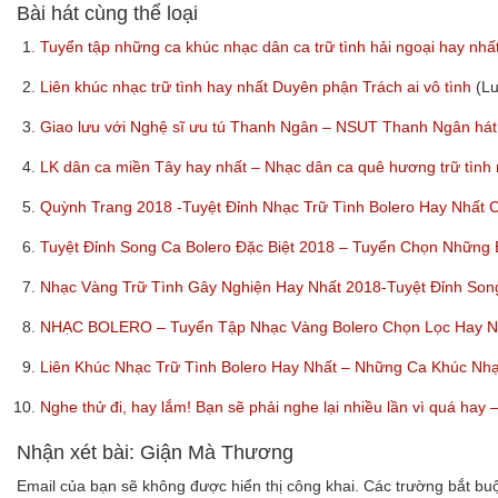
Bài hát cùng thể loại
1.
Tuyển tập những ca khúc nhạc dân ca trữ tình hải ngoại hay nhấ
2.
Liên khúc nhạc trữ tình hay nhất Duyên phận Trách ai vô tình
(L
3.
Giao lưu với Nghệ sĩ ưu tú Thanh Ngân – NSUT Thanh Ngân hát
4.
LK dân ca miền Tây hay nhất – Nhạc dân ca quê hương trữ tình
5.
Quỳnh Trang 2018 -Tuyệt Đỉnh Nhạc Trữ Tình Bolero Hay Nhất
6.
Tuyệt Đỉnh Song Ca Bolero Đặc Biệt 2018 – Tuyển Chọn Những
7.
Nhạc Vàng Trữ Tình Gây Nghiện Hay Nhất 2018-Tuyệt Đỉnh So
8.
NHẠC BOLERO – Tuyển Tập Nhạc Vàng Bolero Chọn Lọc Hay Nhấ
9.
Liên Khúc Nhạc Trữ Tình Bolero Hay Nhất – Những Ca Khúc Nh
10.
Nghe thử đi, hay lắm! Bạn sẽ phải nghe lại nhiều lần vì quá ha
Nhận xét bài: Giận Mà Thương
Email của bạn sẽ không được hiển thị công khai.
Các trường bắt b