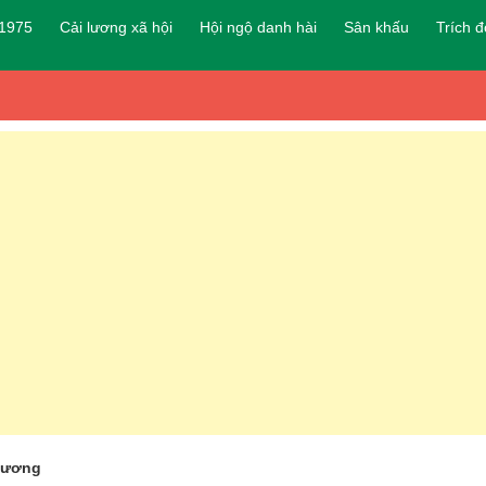
 1975
Cải lương xã hội
Hội ngộ danh hài
Sân khấu
Trích 
hương